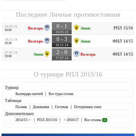
Последние Личные противостояния
0 - 1
24.05.16
РПЛ 15/16
Волгарь
Анжи
18:00
24.05.16
0 - 3
18.11.14
ФНЛ 14/15
Волгарь
Анжи
19:30
18.11.14
2 - 0
27.07.14
ФНЛ 14/15
Анжи
Волгарь
19:00
27.07.14
О турнире
РПЛ 2015/16
Турнир
|
Календарь матчей
Все туры сезона
Таблицы
|
|
|
Полная
Домашняя
Гостевая
Потерянные очки
Дополнительно
|
|
|
2014/15 <
РПЛ 2015/16
> 2016/17
Все сезоны
15