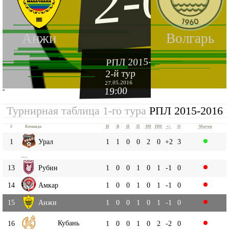
2-0
Анжи
Волгарь
РПЛ 2015-2016
2-й тур
27.05.2016
19:00
''
Турнирная таблица 1-го тура
РПЛ 2015-2016
#
Команда
И
В
Н
П
ЗМ
ПМ
+|-
О
Матчи
1
Урал
1
1
0
0
2
0
+2
3
...
13
Рубин
1
0
0
1
0
1
-1
0
14
Амкар
1
0
0
1
0
1
-1
0
15
Анжи
1
0
0
1
0
1
-1
0
Кубань
16
1
0
0
1
0
2
-2
0