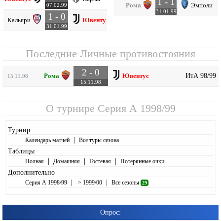
1 - 1
Рома
Эмполи
07.02.99
31.01.99
1 - 0
Кальяри
Ювентус
31.01.99
Последние Личные противостояния
2 - 0
ИтА 98/99
Рома
Ювентус
15.11.98
15.11.98
О турнире
Серия А 1998/99
Турнир
|
Календарь матчей
Все туры сезона
Таблицы
|
|
|
Полная
Домашняя
Гостевая
Потерянные очки
Дополнительно
|
|
Серия А 1998/99
> 1999/00
Все сезоны
29
Опрос: