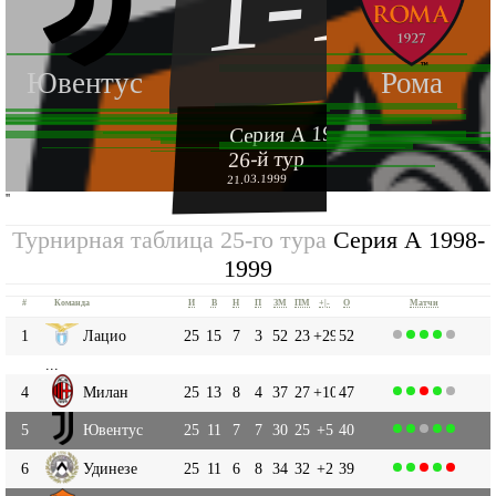
1-1
Ювентус
Рома
Серия А 1998-1999
26-й тур
21.03.1999
''
Турнирная таблица 25-го тура
Серия А 1998-
1999
#
Команда
И
В
Н
П
ЗМ
ПМ
+|-
О
Матчи
1
Лацио
25
15
7
3
52
23
+29
52
...
4
Милан
25
13
8
4
37
27
+10
47
5
Ювентус
25
11
7
7
30
25
+5
40
6
Удинезе
25
11
6
8
34
32
+2
39