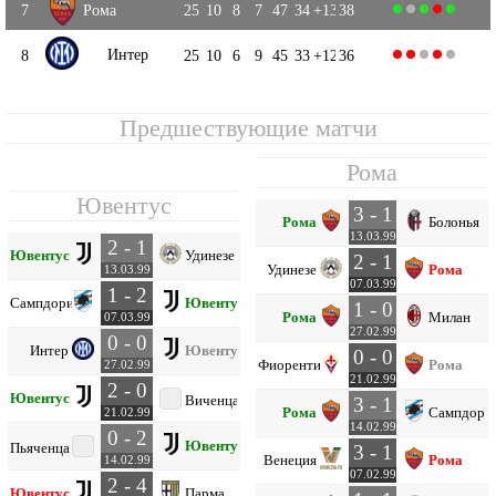
7
Рома
25
10
8
7
47
34
+13
38
Интер
8
25
10
6
9
45
33
+12
36
Предшествующие матчи
Рома
Ювентус
3 - 1
Рома
Болонья
13.03.99
2 - 1
Ювентус
Удинезе
2 - 1
Удинезе
Рома
13.03.99
07.03.99
1 - 2
Сампдория
Ювентус
1 - 0
Рома
Милан
07.03.99
27.02.99
0 - 0
Интер
Ювентус
0 - 0
Фиорентина
Рома
27.02.99
21.02.99
2 - 0
Ювентус
Виченца
3 - 1
Рома
Сампдори
21.02.99
14.02.99
0 - 2
Ювентус
Пьяченца
3 - 1
Венеция
Рома
14.02.99
07.02.99
2 - 4
Ювентус
Парма