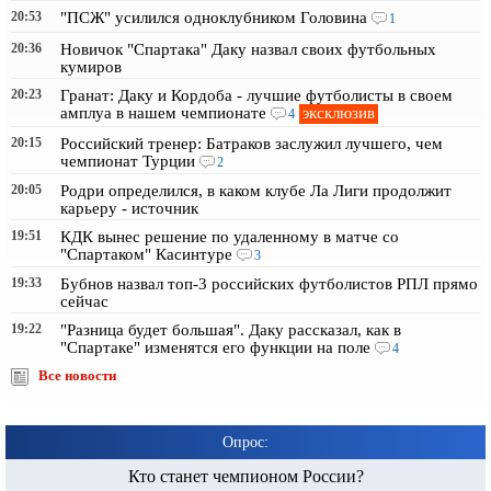
20:53
"ПСЖ" усилился одноклубником Головина
1
20:36
Новичок "Спартака" Даку назвал своих футбольных
кумиров
20:23
Гранат: Даку и Кордоба - лучшие футболисты в своем
эксклюзив
амплуа в нашем чемпионате
4
20:15
Российский тренер: Батраков заслужил лучшего, чем
чемпионат Турции
2
20:05
Родри определился, в каком клубе Ла Лиги продолжит
карьеру - источник
19:51
КДК вынес решение по удаленному в матче со
"Спартаком" Касинтуре
3
19:33
Бубнов назвал топ-3 российских футболистов РПЛ прямо
сейчас
19:22
"Разница будет большая". Даку рассказал, как в
"Спартаке" изменятся его функции на поле
4
Все новости
Опрос:
Кто станет чемпионом России?