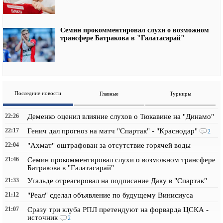
Семин прокомментировал слухи о возможном
трансфере Батракова в "Галатасарай"
Последние новости
Главные
Турниры
22:26
Деменко оценил влияние слухов о Тюкавине на "Динамо"
22:17
Генич дал прогноз на матч "Спартак" - "Краснодар"
2
22:04
"Ахмат" оштрафован за отсутствие горячей воды
21:46
Семин прокомментировал слухи о возможном трансфере
Батракова в "Галатасарай"
21:33
Угальде отреагировал на подписание Даку в "Спартак"
21:12
"Реал" сделал объявление по будущему Винисиуса
21:07
Сразу три клуба РПЛ претендуют на форварда ЦСКА -
источник
2