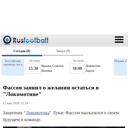
Сегодня (8)
Завтра (8)
Российская
Не начат
Не начат
Первая ли
премьер-лига
Крылья Советов
Локомотив
15:30
18:00
Балтика
Акрон
Фассон заявил о желании остаться в
"Локомотиве"
11 мая 2026 12:19
Защитник "
Локомотива
" Лукас Фассон высказался о своем
будущем в команде.