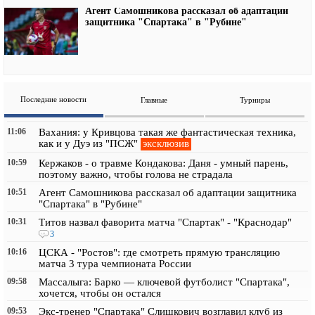
Агент Самошникова рассказал об адаптации
защитника "Спартака" в "Рубине"
Последние новости
Главные
Турниры
11:06
Вахания: у Кривцова такая же фантастическая техника,
эксклюзив
как и у Дуэ из "ПСЖ"
10:59
Кержаков - о травме Кондакова: Даня - умный парень,
поэтому важно, чтобы голова не страдала
10:51
Агент Самошникова рассказал об адаптации защитника
"Спартака" в "Рубине"
10:31
Титов назвал фаворита матча "Спартак" - "Краснодар"
3
10:16
ЦСКА - "Ростов": где смотреть прямую трансляцию
матча 3 тура чемпионата России
09:58
Массалыга: Барко — ключевой футболист "Спартака",
хочется, чтобы он остался
09:53
Экс-тренер "Спартака" Слишкович возглавил клуб из