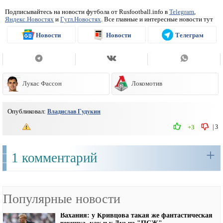
Подписывайтесь на новости футбола от Rusfootball.info в
Telegram
,
Яндекс.Новостях
и
Гугл.Новостях
. Все главные и интересные новости тут
Новости
Новости
Телеграм
Лукас Фассон
Локомотив
Опубликовал:
Владислав Гудукин
|
3
+3
+
1 комментарий
Популярные новости
Вахания: у Кривцова такая же фантастическая