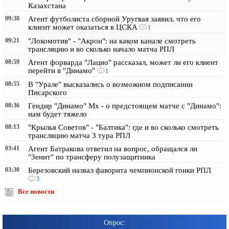
Казахстана
09:38
Агент футболиста сборной Уругвая заявил, что его
клиент может оказаться в ЦСКА
1
09:21
"Локомотив" - "Акрон": на каком канале смотреть
трансляцию и во сколько начало матча РПЛ
08:59
Агент форварда "Лацио" рассказал, может ли его клиент
перейти в "Динамо"
1
08:55
В "Урале" высказались о возможном подписании
Писарского
08:36
Гендир "Динамо" Мх - о предстоящем матче с "Динамо":
нам будет тяжело
08:13
"Крылья Советов" - "Балтика": где и во сколько смотреть
трансляцию матча 3 тура РПЛ
03:41
Агент Батракова ответил на вопрос, обращался ли
"Зенит" по трансферу полузащитника
03:30
Березовский назвал фаворита чемпионской гонки РПЛ
3
Все новости
Опрос: