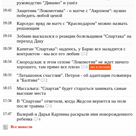
руководство "Динамо" и ушёл
19:42
Защитник "Локомотива" - о матче с "Акроном": нужно
победить любой ценой
19:28
Карседо: вряд ли матч с "Краснодаром" можно назвать
решающим
19:14
Зобнин высказался о реакции болельщиков "Спартака" на
переход Даку
18:59
Капитан "Спартака": надеюсь, у Барко все наладится с
контрактом - мы все его любим
2
18:54
Смородская: в этом сезоне "Локомотив" не ждет ничего
эксклюзив
хорошего, там прямо все плохо
1
18:33
"Латышонок счастлив". Петров - об адаптации голкипера
в "Балтике"
2
18:15
Массалыга: "Спартак" будет стараться занимать самые
высокие места
17:56
В "Спартаке" ответили, когда Жедсон вернется на поле
после травмы
1
17:47
Валерий и Дарья Карпины раскрыли имя новорожденного
ребенка
4
Все новости