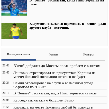
В "Зените" рассказали, когда Нино вернется на
поле
Колумбиец отказался переходить в "Зенит" ради
другого клуба - источник
Последние новости
Главные
Турниры
20:46
"Сочи" добрался до Москвы после проблем с вылетом
20:40
Лангович отреагировал на присутствие Карпина на
матче: большей мотивации от этого не будет
20:24
Семин отреагировал на слухи о возможном уходе
Сафонова из "ПСЖ"
20:19
В "Зените" рассказали, когда Нино вернется на поле
20:05
Карседо высказался о будущем Барко
19:53
Кирьяков: на месте Тюкавина любый бы плюнул в