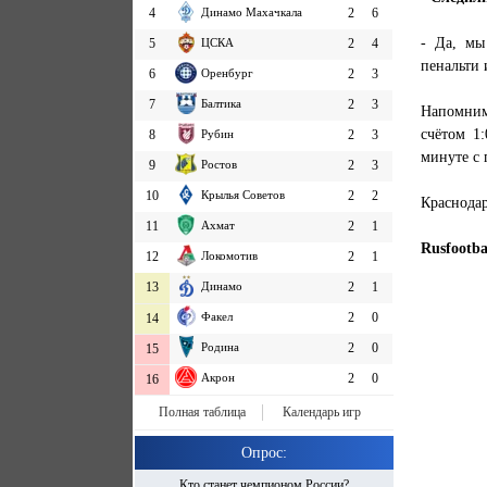
4
Динамо Махачкала
2
6
- Да, мы
5
ЦСКА
2
4
пенальти 
6
Оренбург
2
3
7
Балтика
2
3
Напомним
счётом 1
8
Рубин
2
3
минуте с 
9
Ростов
2
3
10
Крылья Советов
2
2
Краснодар
11
Ахмат
2
1
Rusfootba
12
Локомотив
2
1
13
Динамо
2
1
Факел
2
0
14
Родина
2
0
15
Акрон
2
0
16
Полная таблица
Календарь игр
Опрос:
Кто станет чемпионом России?