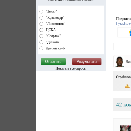
"Зенит"
"Краснодар"
Подписыв
Гугл.Нов
"Локомотив"
ЦСКА
"Спартак"
"Динамо"
Другой клуб
Дж
Показать все опросы
Опублико
42 ко