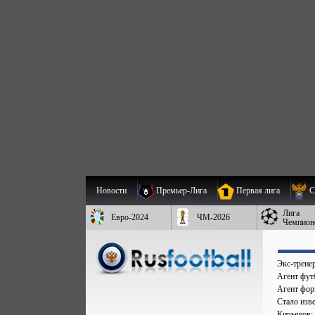
Новости
Премьер-Лига
Первая лига
С
Лига
Евро-2024
ЧМ-2026
Чемпион
Экс-трене
Агент фут
Агент форв
Стало изве
Кирьяков: