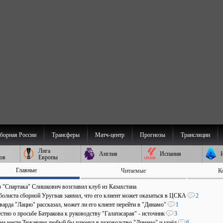
борная России
Трансферы
Матч-центр
Прогнозы
Трансляции
Лига
Англия
Испания
ов
Европы
Главные
Читаемые
К
р "Спартака" Слишкович возглавил клуб из Казахстана
болиста сборной Уругвая заявил, что его клиент может оказаться в ЦСКА
2
арда "Лацио" рассказал, может ли его клиент перейти в "Динамо"
1
стно о просьбе Батракова к руководству "Галатасарая" - источник
3
 на месте Тюкавина любый бы плюнул в руководство "Динамо" и ушёл
6