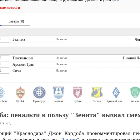
ные новости
Завтра (8)
0
Балтика
Ло
Не начат
0
Текстильщик
Нижний Н
Не начат
0
Арсенал Тула
Не начат
0
Сочи
Не начат
Динамо Махачкала
ЦСКА
Оренбург
Балтика
Рубин
Ростов
Крылья Советов
Ахмат
ба: пенальти в пользу "Зенита" вызвал сме
6 21:13
ющий "Краснодара" Джон Кордоба прокомментировал пен
 был назначен в пользу "
Зенита
" в матче заключительног