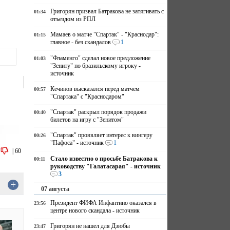
Григорян призвал Батракова не затягивать с
01:34
отъездом из РПЛ
Мамаев о матче "Спартак" - "Краснодар":
01:15
главное - без скандалов
1
"Фламенго" сделал новое предложение
01:03
"Зениту" по бразильскому игроку -
источник
Кечинов высказался перед матчем
00:57
"Спартака" с "Краснодаром"
"Спартак" раскрыл порядок продажи
00:40
билетов на игру с "Зенитом"
"Спартак" проявляет интерес к вингеру
00:26
"Пафоса" - источник
1
|
60
Стало известно о просьбе Батракова к
00:11
руководству "Галатасарая" - источник
3
+
07 августа
Президент ФИФА Инфантино оказался в
23:56
центре нового скандала - источник
Григорян не нашел для Дзюбы
23:47