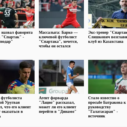
 назвал фаворита
Массалыга: Барко —
Экс-тренер "Спарта
 "Спартак" -
ключевой футболист
Слишкович возглав
снодар"
"Спартака", хочется,
клуб из Казахстана
чтобы он остался
 футболиста
Агент форварда
Стало известно о
ой Уругвая
"Лацио" рассказал,
просьбе Батракова к
л, что его клиент
может ли его клиент
руководству
 оказаться в
перейти в "Динамо"
"Галатасарая" -
А
источник