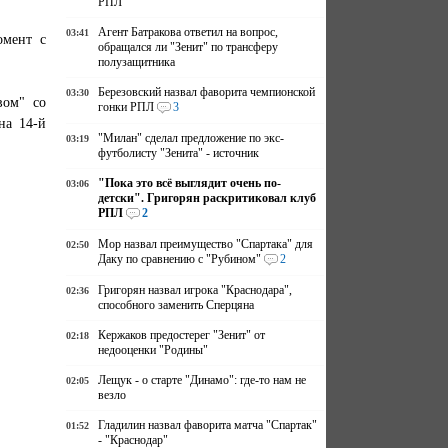
РПЛ
Агент Батракова ответил на вопрос,
03:41
омент с
обращался ли "Зенит" по трансферу
полузащитника
Березовский назвал фаворита чемпионской
03:30
вом" со
гонки РПЛ
3
на 14-й
"Милан" сделал предложение по экс-
03:19
футболисту "Зенита" - источник
"Пока это всё выглядит очень по-
03:06
детски". Григорян раскритиковал клуб
РПЛ
2
Мор назвал преимущество "Спартака" для
02:50
Даку по сравнению с "Рубином"
2
Григорян назвал игрока "Краснодара",
02:36
способного заменить Сперцяна
Кержаков предостерег "Зенит" от
02:18
недооценки "Родины"
Лещук - о старте "Динамо": где-то нам не
02:05
везло
Гладилин назвал фаворита матча "Спартак"
01:52
- "Краснодар"