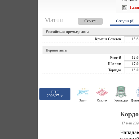
Глав
Матчи
Скрыть
Сегодня (8)
Российская премьер-лига
Крылья Советов
15:3
Первая лига
Енисей
12:0
Шинник
17:0
Торпедо
18:0
РПЛ
2026/27
Зенит
Спартак
Краснодар
Кордо
17 мая 202
Напада
который