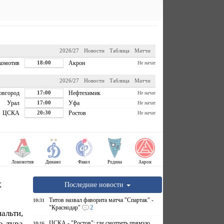
2026/27
Новости
Таблица
Матчи
комотив
18:00
Акрон
Не начат
2026/27
Новости
Таблица
Матчи
овгород
17:00
Нефтехимик
Не начат
Урал
17:00
Уфа
Не начат
ЦСКА
20:30
Ростов
Не начат
Локомотив
Динамо
Факел
Родина
Акрон
х
Последние новости
Титов назвал фаворита матча "Спартак" -
10:31
"Краснодар"
2
альти,
о тура
ЦСКА - "Ростов": где смотреть прямую
10:16