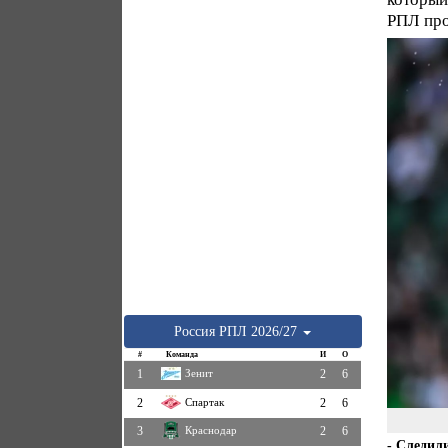
РПЛ про
Россия
РПЛ
2026/27
#
Команда
И
О
1
Зенит
2
6
2
Спартак
2
6
3
Краснодар
2
6
- Следил