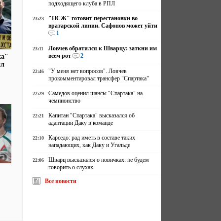
подходящего клуба в РПЛ
"ПСЖ" готовит перестановки во
23:23
вратарской линии. Сафонов может уйти
1
Ловчев обратился к Шварцу: заткни им
23:11
всем рот
2
ка"
ил
"У меня нет вопросов". Ловчев
22:46
прокомментировал трансфер "Спартака"
Самедов оценил шансы "Спартака" на
22:29
чемпионство
Капитан "Спартака" высказался об
22:21
адаптации Даку в команде
Карседо: рад иметь в составе таких
22:10
нападающих, как Даку и Угальде
Шварц высказался о новичках: не будем
22:06
говорить о слухах
Все новости