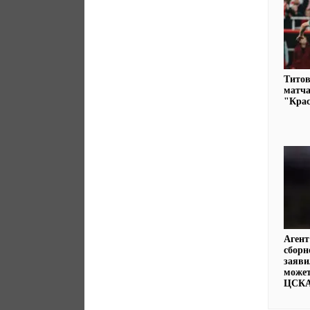
Титов
матча
"Кра
Агент
сборн
заяви
может
ЦСК