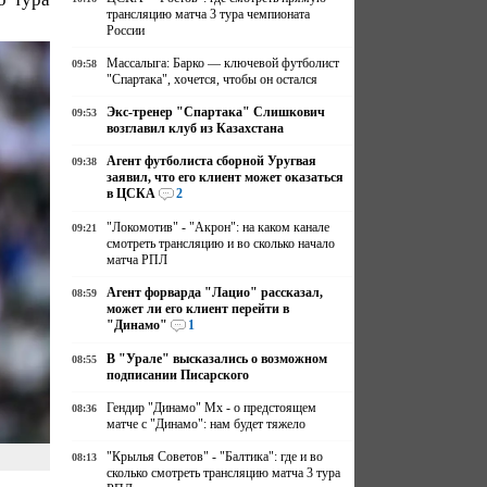
трансляцию матча 3 тура чемпионата
России
Массалыга: Барко — ключевой футболист
09:58
"Спартака", хочется, чтобы он остался
Экс-тренер "Спартака" Слишкович
09:53
возглавил клуб из Казахстана
Агент футболиста сборной Уругвая
09:38
заявил, что его клиент может оказаться
в ЦСКА
2
"Локомотив" - "Акрон": на каком канале
09:21
смотреть трансляцию и во сколько начало
матча РПЛ
Агент форварда "Лацио" рассказал,
08:59
может ли его клиент перейти в
"Динамо"
1
В "Урале" высказались о возможном
08:55
подписании Писарского
Гендир "Динамо" Мх - о предстоящем
08:36
матче с "Динамо": нам будет тяжело
"Крылья Советов" - "Балтика": где и во
08:13
сколько смотреть трансляцию матча 3 тура