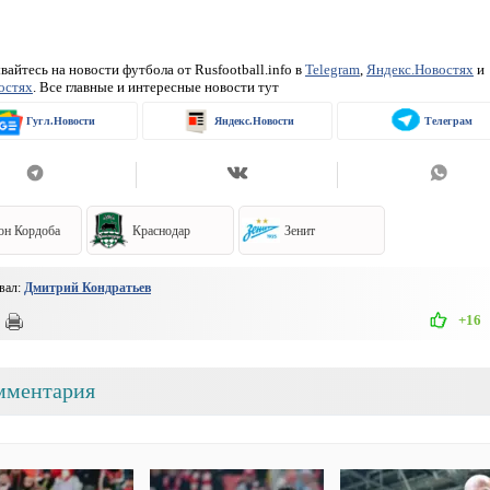
айтесь на новости футбола от Rusfootball.info в
Telegram
,
Яндекс.Новостях
и
остях
. Все главные и интересные новости тут
Гугл.Новости
Яндекс.Новости
Телеграм
он Кордоба
Краснодар
Зенит
вал:
Дмитрий Кондратьев
+16
мментария