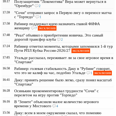
18:17
Полузащитник "Локомотива" Вера может вернуться в
"Оренбург"
2
17:59
"Сочи" отправил запрос в Первую лигу о переносе матча
с "Торпедо"
1
17:50
Рабинер поддержал идею назначить главой ФИФА
эксклюзив
женщину
7
17:40
"Реал" объявил о приобретении новичка. Это самый
дорогой трансфер клуба
2
17:24
Рабинер отметил моменты, которыми запомнился 1-й тур
эксклюзив
Пути РПЛ Кубка России-2026/27
17:05
Угальде рассказал, переживает ли за свое игровое время в
"Спартаке"
16:50
Рабинер: голевая стабильность Даку в "Рубине" говорит,
эксклюзив
что это не калиф на час, подобно Угальде
1
16:41
Даку: принять решение было легко, сразу понял масштаб
"Спартака"
16:28
Осинькин прокомментировал трудности "Сочи" с
перелетом на игру против "Торпедо"
16:16
В "Зените" объяснили малое количество игрового
времени у Мостового
4
15:56
Даку: всем в моем окружении сказал, что поменяю