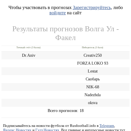
Чтобы участвовать в прогнозах
Зарегистрируйтесь
, либо
войдите
на сайт
Результаты прогнозов Волга Ул -
Факел
Точный счёт (3 балла)
Победитель (1 балл)
Dr.Aniv
Creativ250
FORZA LOKO 93
Lestat
Скобарь
NIK-68
Nadezhda
oksva
Всего прогнозов: 18
Подписывайтесь на новости футбола от Rusfootball.info в
Telegram
,
Яндекс.Новостях
и
Гугл.Новостях
. Все главные и интересные новости тут