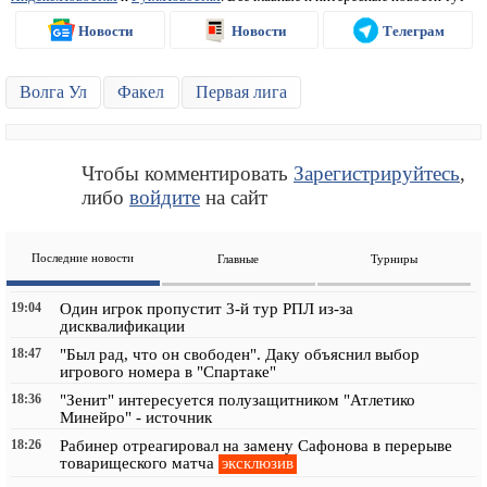
Новости
Новости
Телеграм
Волга Ул
Факел
Первая лига
Чтобы комментировать
Зарегистрируйтесь
,
либо
войдите
на сайт
Последние новости
Главные
Турниры
19:04
Один игрок пропустит 3-й тур РПЛ из-за
дисквалификации
18:47
"Был рад, что он свободен". Даку объяснил выбор
игрового номера в "Спартаке"
18:36
"Зенит" интересуется полузащитником "Атлетико
Минейро" - источник
18:26
Рабинер отреагировал на замену Сафонова в перерыве
эксклюзив
товарищеского матча