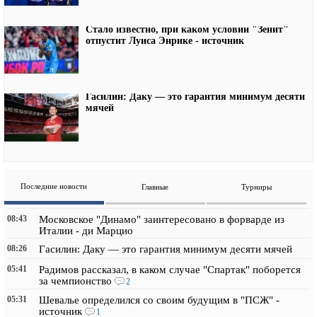
Стало известно, при каком условии "Зенит"
отпустит Луиса Энрике - источник
Гасилин: Даку — это гарантия минимум десяти
мячей
Последние новости
Главные
Турниры
08:43
Московское "Динамо" заинтересовано в форварде из
Италии - ди Марцио
08:26
Гасилин: Даку — это гарантия минимум десяти мячей
05:41
Радимов рассказал, в каком случае "Спартак" поборется
за чемпионство
2
05:31
Шевалье определился со своим будущим в "ПСЖ" -
источник
1