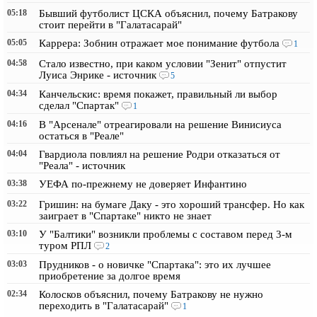
05:18
Бывший футболист ЦСКА объяснил, почему Батракову
стоит перейти в "Галатасарай"
05:05
Каррера: Зобнин отражает мое понимание футбола
1
04:58
Стало известно, при каком условии "Зенит" отпустит
Луиса Энрике - источник
5
04:34
Канчельскис: время покажет, правильный ли выбор
сделал "Спартак"
1
04:16
В "Арсенале" отреагировали на решение Винисиуса
остаться в "Реале"
04:04
Гвардиола повлиял на решение Родри отказаться от
"Реала" - источник
03:38
УЕФА по-прежнему не доверяет Инфантино
03:22
Гришин: на бумаге Даку - это хороший трансфер. Но как
заиграет в "Спартаке" никто не знает
03:10
У "Балтики" возникли проблемы с составом перед 3-м
туром РПЛ
2
03:03
Прудников - о новичке "Спартака": это их лучшее
приобретение за долгое время
02:34
Колосков объяснил, почему Батракову не нужно
переходить в "Галатасарай"
1