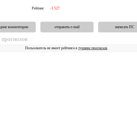
Рейтинг
-3 527
дние комментарии
отправить e-mail
написать ПС
 прогнозов
Пользователь не имеет рейтинга в
турнире прогнозов