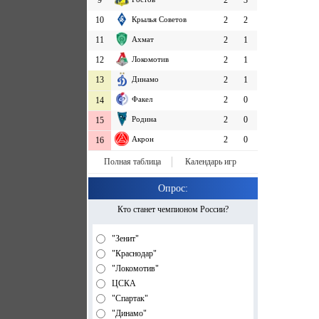
9
2
3
10
Крылья Советов
2
2
11
Ахмат
2
1
12
Локомотив
2
1
13
Динамо
2
1
Факел
2
0
14
Родина
2
0
15
Акрон
2
0
16
Полная таблица
Календарь игр
Опрос:
Кто станет чемпионом России?
"Зенит"
"Краснодар"
"Локомотив"
ЦСКА
"Спартак"
"Динамо"