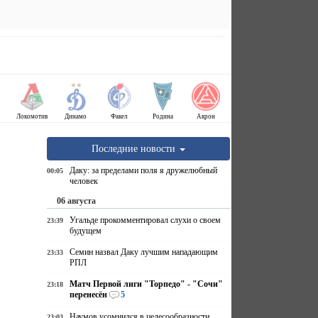
Локомотив
Динамо
Факел
Родина
Акрон
Последние новости
Даку: за пределами поля я дружелюбный
00:05
человек
06 августа
Угальде прокомментировал слухи о своем
23:39
будущем
Семин назвал Даку лучшим нападающим
23:33
РПЛ
Матч Первой лиги "Торпедо" - "Сочи"
23:18
перенесён
5
Наумов усомнился в целесообразности
23:03