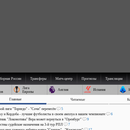
борная России
Трансферы
Матч-центр
Прогнозы
Трансляции
Лига
Англия
Испания
ов
Европы
Главные
Читаемые
К
ой лиги "Торпедо" - "Сочи" перенесён
5
аку и Кордоба - лучшие футболисты в своем амплуа в нашем чемпионате
6
ник "Локомотива" Вера может вернуться в "Оренбург"
9
стны судейские назначения на 3-й тур РПЛ
7
ил имя главного арбитра матча "Спартак" - "Краснодар"
17