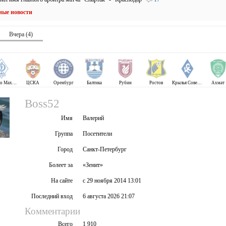
ные новости
Вчера (4)
Динамо Махачкала
ЦСКА
Оренбург
Балтика
Рубин
Ростов
Крылья Советов
Ахмат
Boss52
Имя
Валерий
Группа
Посетители
Город
Санкт-Петербург
Болеет за
«Зенит»
На сайте
с 29 ноября 2014 13:01
Последний вход
6 августа 2026 21:07
Комментарии
Всего
1 910