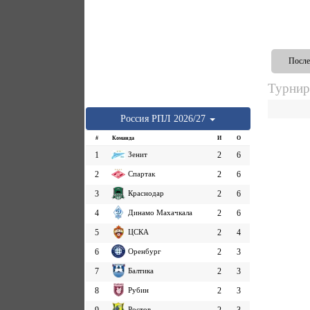
После
Турнир
Россия
РПЛ
2026/27
#
Команда
И
О
1
Зенит
2
6
2
Спартак
2
6
3
Краснодар
2
6
4
Динамо Махачкала
2
6
5
ЦСКА
2
4
6
Оренбург
2
3
7
Балтика
2
3
8
Рубин
2
3
Ростов