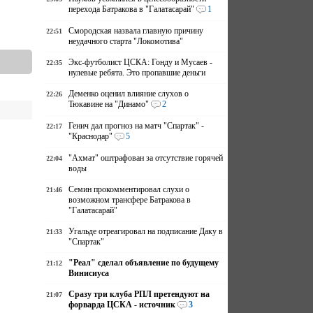
перехода Батракова в "Галатасарай"
1
Смородская назвала главную причину
22:51
неудачного старта "Локомотива"
Экс-футболист ЦСКА: Гонду и Мусаев -
22:35
нулевые ребята. Это пропавшие деньги
Деменко оценил влияние слухов о
22:26
Тюкавине на "Динамо"
2
Генич дал прогноз на матч "Спартак" -
22:17
"Краснодар"
5
"Ахмат" оштрафован за отсутствие горячей
22:04
воды
Семин прокомментировал слухи о
21:46
возможном трансфере Батракова в
"Галатасарай"
Угальде отреагировал на подписание Даку в
21:33
"Спартак"
"Реал" сделал объявление по будущему
21:12
Винисиуса
Сразу три клуба РПЛ претендуют на
21:07
форварда ЦСКА - источник
3