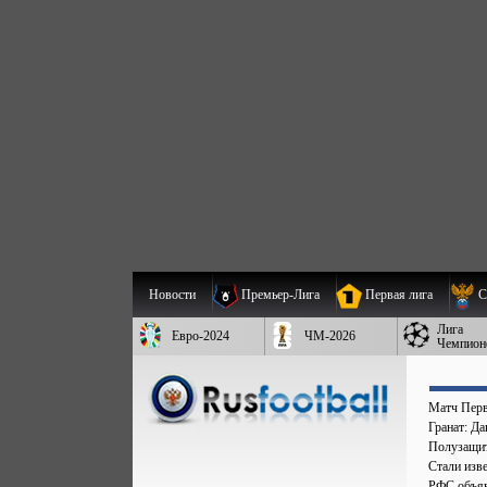
Новости
Премьер-Лига
Первая лига
С
Лига
Евро-2024
ЧМ-2026
Чемпион
Матч Перв
Гранат: Д
Полузащит
Стали изве
РФС объяв