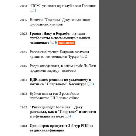
"ПСЖ" усилился одноклубником Головина
20:53
1
Новичок "Спартака" Даку назвал своих
20:36
футбольных кумиров
Гранат: Даку и Кордоба - лучшие
20:23
футболисты в своем амплуа в нашем
чемпионате
6
эксклюзив
Российский тренер: Батраков заслужил
20:15
лучшего, чем чемпионат Турции
2
Родри определился, в каком клубе Ла Лиги
20:05
продолжит карьеру - источник
КДК вынес решение по удаленному в
19:51
матче со "Спартаком" Касинтуре
3
Бубнов назвал топ-3 российских
19:33
футболистов РПЛ прямо сейчас
"Разница будет большая". Даку
19:22
рассказал, как в "Спартаке" изменятся
его функции на поле
4
Один игрок пропустит 3-й тур РПЛ из-
19:04
за дисквалификации