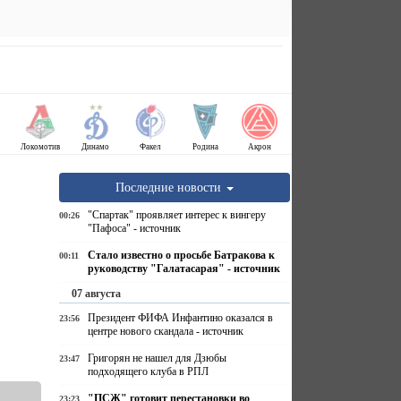
Локомотив
Динамо
Факел
Родина
Акрон
Последние новости
"Спартак" проявляет интерес к вингеру
00:26
"Пафоса" - источник
Стало известно о просьбе Батракова к
00:11
руководству "Галатасарая" - источник
07 августа
Президент ФИФА Инфантино оказался в
23:56
центре нового скандала - источник
Григорян не нашел для Дзюбы
23:47
подходящего клуба в РПЛ
"ПСЖ" готовит перестановки во
23:23