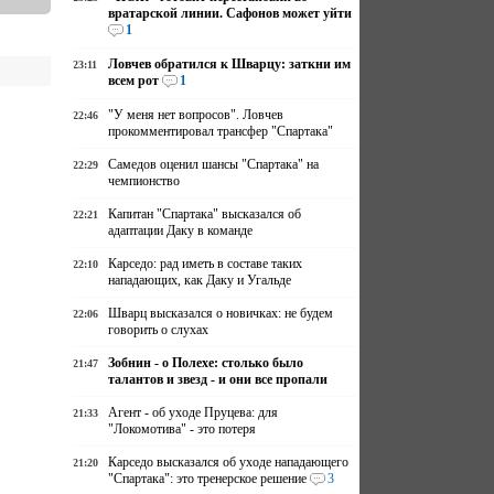
вратарской линии. Сафонов может уйти
1
Ловчев обратился к Шварцу: заткни им
23:11
всем рот
1
"У меня нет вопросов". Ловчев
22:46
прокомментировал трансфер "Спартака"
Самедов оценил шансы "Спартака" на
22:29
чемпионство
Капитан "Спартака" высказался об
22:21
адаптации Даку в команде
Карседо: рад иметь в составе таких
22:10
нападающих, как Даку и Угальде
Шварц высказался о новичках: не будем
22:06
говорить о слухах
Зобнин - о Полехе: столько было
21:47
талантов и звезд - и они все пропали
Агент - об уходе Пруцева: для
21:33
"Локомотива" - это потеря
Карседо высказался об уходе нападающего
21:20
"Спартака": это тренерское решение
3