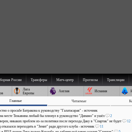
борная России
Трансферы
Матч-центр
Прогнозы
Трансляции
Лига
Англия
Испания
ов
Европы
Главные
Читаемые
К
стно о просьбе Батракова к руководству "Галатасарая" - источник
 на месте Тюкавина любый бы плюнул в руководство "Динамо" и ушёл
2
верен, никаких проблем из-за политики после перехода Даку в "Спартак" не будет
12
отказался переходить в "Зенит" ради другого клуба - источник
11
: в РПЛ лучше Даку только Кордоба, но албанец всё равно усилит "Спартак"
5