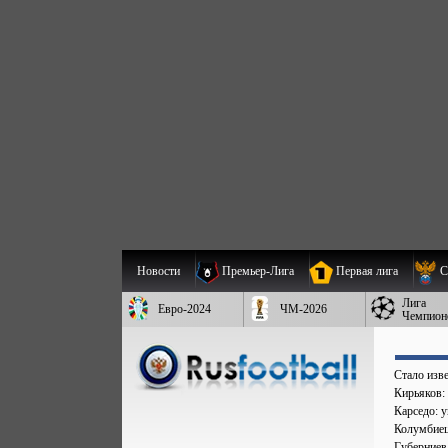
Новости
Премьер-Лига
Первая лига
С
Лига
Евро-2024
ЧМ-2026
Чемпион
Стало изве
Кирьяков:
Карседо: у
Колумбиец 
Губерниев