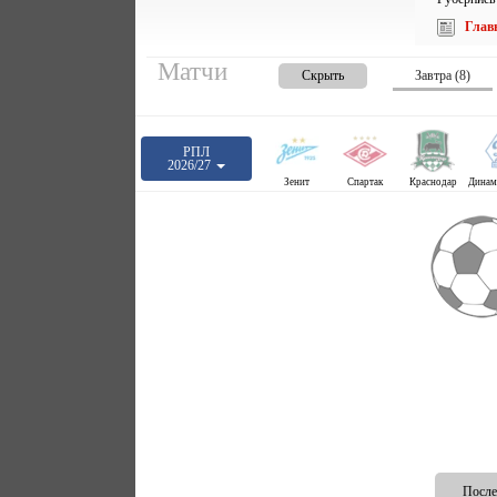
Глав
Матчи
Скрыть
Завтра (8)
РПЛ
2026/27
Зенит
Спартак
Краснодар
После