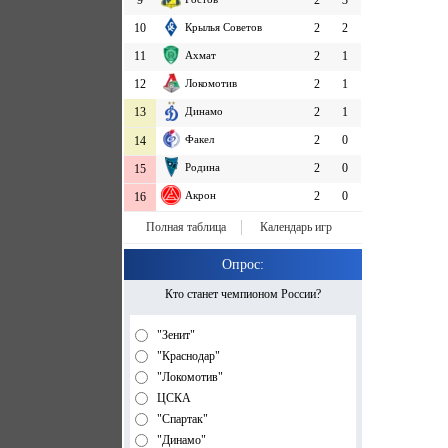
9
2
3
10
Крылья Советов
2
2
11
Ахмат
2
1
12
Локомотив
2
1
13
Динамо
2
1
Факел
2
0
14
Родина
2
0
15
Акрон
2
0
16
Полная таблица
Календарь игр
Опрос:
Кто станет чемпионом России?
"Зенит"
"Краснодар"
"Локомотив"
ЦСКА
"Спартак"
"Динамо"