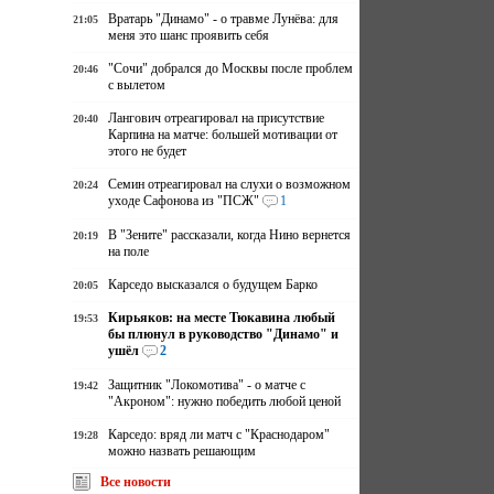
Вратарь "Динамо" - о травме Лунёва: для
21:05
меня это шанс проявить себя
"Сочи" добрался до Москвы после проблем
20:46
с вылетом
Лангович отреагировал на присутствие
20:40
Карпина на матче: большей мотивации от
этого не будет
Семин отреагировал на слухи о возможном
20:24
уходе Сафонова из "ПСЖ"
1
В "Зените" рассказали, когда Нино вернется
20:19
на поле
Карседо высказался о будущем Барко
20:05
Кирьяков: на месте Тюкавина любый
19:53
бы плюнул в руководство "Динамо" и
ушёл
2
Защитник "Локомотива" - о матче с
19:42
"Акроном": нужно победить любой ценой
Карседо: вряд ли матч с "Краснодаром"
19:28
можно назвать решающим
Все новости