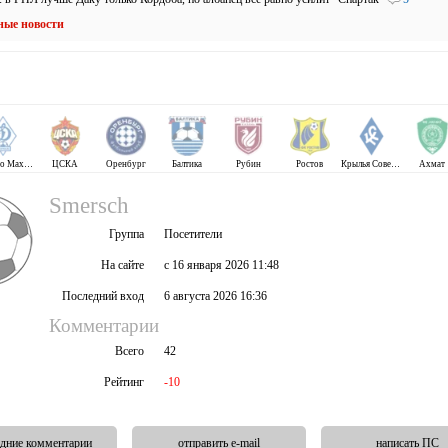
ные новости
Динамо Махачкала
ЦСКА
Оренбург
Балтика
Рубин
Ростов
Крылья Советов
Ахмат
Smersch
Группа
Посетители
На сайте
с 16 января 2026 11:48
Последний вход
6 августа 2026 16:36
Комментарии
Всего
42
Рейтинг
-10
дние комментарии
отправить e-mail
написать ПС