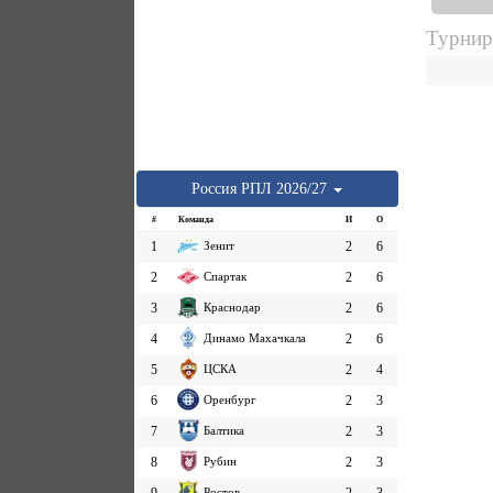
Турнир
Россия
РПЛ
2026/27
#
Команда
И
О
1
Зенит
2
6
2
Спартак
2
6
3
Краснодар
2
6
4
Динамо Махачкала
2
6
5
ЦСКА
2
4
6
Оренбург
2
3
7
Балтика
2
3
8
Рубин
2
3
Ростов