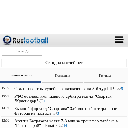
Вчера (4)
Сегодня матчей нет
Главные новости
Последние
Таблицы
15:27
Стали известны судейские назначения на 3-й тур РПЛ
5
15:20
РФС объявил имя главного арбитра матча "Спартак" -
"Краснодар"
13
14:26
Бывший форвард "Спартака" Заболотный отстранен от
футбола на полгода
3
12:57
Агенты Батракова хотят 7-8 млн за трансфер хавбека в
"Галатасарай" - Fanatik
14