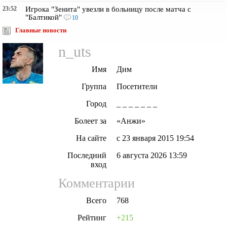
23:52
Игрока "Зенита" увезли в больницу после матча с
"Балтикой"
10
Главные новости
n_uts
Имя
Дим
Группа
Посетители
Город
_ _ _ _ _ _ _
Болеет за
«Анжи»
На сайте
с 23 января 2015 19:54
Последний
6 августа 2026 13:59
вход
Комментарии
Всего
768
Рейтинг
+215