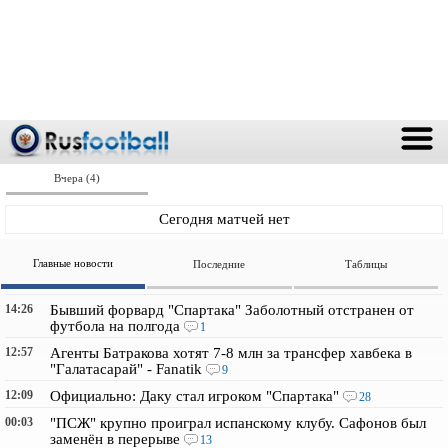
Вчера (4)
Сегодня матчей нет
Главные новости
Последние
Таблицы
14:26
Бывший форвард "Спартака" Заболотный отстранен от
футбола на полгода
1
12:57
Агенты Батракова хотят 7-8 млн за трансфер хавбека в
"Галатасарай" - Fanatik
9
12:09
Официально: Даку стал игроком "Спартака"
28
00:03
"ПСЖ" крупно проиграл испанскому клубу. Сафонов был
заменён в перерыве
13