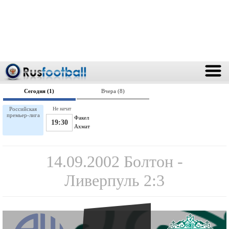
Сегодня (1)
Вчера (8)
Российская
Не начат
премьер-лига
Факел
19:30
Ахмат
14.09.2002 Болтон -
Ливерпуль 2:3