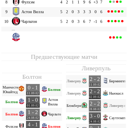
8
Фулхэм
4
2
1
1
9
6
+3
7
9
Астон Вилла
5
2
0
3
3
3
0
6
10
Чарльтон
5
2
0
3
6
7
-1
6
...
Болтон
12
4
2
0
2
4
6
-2
6
Предшествующие матчи
Ливерпуль
Болтон
2 - 2
Ливерпуль
Бирмингем
11.09.02
0 - 1
Манчестер
Болтон
2 - 2
Юнайтед
Ливерпуль
Ньюкасл
11.09.02
02.09.02
1 - 0
Астон
Болтон
2 - 2
Вилла
Блэкберн
Ливерпуль
01.09.02
28.08.02
1 - 2
Болтон
Чарльтон
3 - 0
Ливерпуль
Саутгемпт
24.08.02
24.08.02
4 - 1
Фулхэм
Болтон