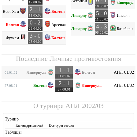
0 - 1
Астон
Вилла
Ливерпуль
17.08.02
18.08.02
2 - 1
Вест Хэм
Болтон
5 - 0
Ливерпуль
Ипсвич
11.05.02
11.05.02
0 - 2
Болтон
Арсенал
4 - 3
Ливерпуль
Блэкберн
29.04.02
08.05.02
3 - 0
Фулхэм
Болтон
23.04.02
Последние Личные противостояния
1 - 1
АПЛ 01/02
Ливерпуль
Болтон
01.01.02
01.01.02
2 - 1
АПЛ 01/02
Болтон
Ливерпуль
27.08.01
27.08.01
О турнире
АПЛ 2002/03
Турнир
|
Календарь матчей
Все туры сезона
Таблицы