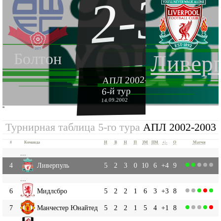
2-3
Болтон
Ливер
АПЛ 2002-2003
6-й тур
14.09.2002
''
Турнирная таблица 5-го тура
АПЛ 2002-2003
#
Команда
И
В
Н
П
ЗМ
ПМ
+|-
О
Матчи
...
4
Ливерпуль
5
2
3
0
10
6
+4
9
...
6
Мидлсбро
5
2
2
1
6
3
+3
8
7
Манчестер Юнайтед
5
2
2
1
5
4
+1
8