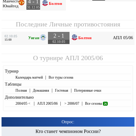
4 - 1
Манчестер
Болтон
Юнайтед
31.12.05
Последние Личные противостояния
2 - 1
02.10.05
АПЛ 05/06
Уиган
Болтон
15:00
02.10.05
О турнире
АПЛ 2005/06
Турнир
|
Календарь матчей
Все туры сезона
Таблицы
|
|
|
Полная
Домашняя
Гостевая
Потерянные очки
Дополнительно
|
|
|
2004/05 <
АПЛ 2005/06
> 2006/07
Все сезоны
26
Опрос:
Кто станет чемпионом России?