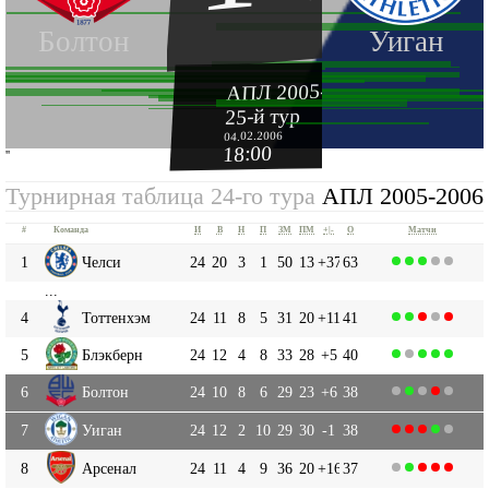
Болтон
Уиган
АПЛ 2005-2006
25-й тур
04.02.2006
18:00
''
Турнирная таблица 24-го тура
АПЛ 2005-2006
#
Команда
И
В
Н
П
ЗМ
ПМ
+|-
О
Матчи
1
Челси
24
20
3
1
50
13
+37
63
...
4
Тоттенхэм
24
11
8
5
31
20
+11
41
5
Блэкберн
24
12
4
8
33
28
+5
40
6
Болтон
24
10
8
6
29
23
+6
38
7
Уиган
24
12
2
10
29
30
-1
38
8
Арсенал
24
11
4
9
36
20
+16
37