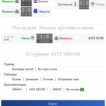
Ньюкасл
Болтон
2 - 2
Тоттенхэм
Уиган
04.03.06
19.02.06
2 - 0
Ньюкасл
Эвертон
25.02.06
Последние Личные противостояния
1 - 0
15.10.05
АПЛ 05/06
Уиган
Ньюкасл
14:45
15.10.05
О турнире
АПЛ 2005/06
Турнир
|
Календарь матчей
Все туры сезона
Таблицы
|
|
|
Полная
Домашняя
Гостевая
Потерянные очки
Дополнительно
|
|
|
2004/05 <
АПЛ 2005/06
> 2006/07
Все сезоны
26
Опрос: