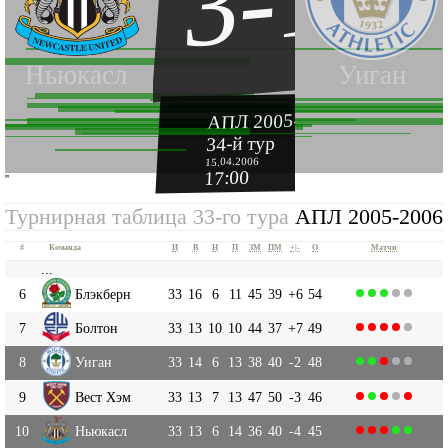
3-1
Ньюкасл
Уиган
АПЛ 2005-2006
34-й тур
15.04.2006
17:00
''
Турнирная таблица 33-го тура
АПЛ 2005-2006
#
Команда
И
В
Н
П
ЗМ
ПМ
+|-
О
Матчи
...
6
Блэкберн
33
16
6
11
45
39
+6
54
7
Болтон
33
13
10
10
44
37
+7
49
8
Уиган
33
14
6
13
38
40
-2
48
9
Вест Хэм
33
13
7
13
47
50
-3
46
10
Ньюкасл
33
13
6
14
36
40
-4
45