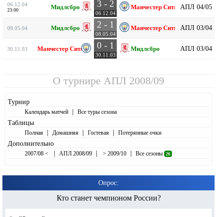
3 - 2
06.12.04
АПЛ 04/05
Мидлсбро
Манчестер Сити
23:00
06.12.04
2 - 1
АПЛ 03/04
Мидлсбро
Манчестер Сити
08.05.04
08.05.04
0 - 1
АПЛ 03/04
Манчестер Сити
Мидлсбро
30.11.03
30.11.03
О турнире
АПЛ 2008/09
Турнир
|
Календарь матчей
Все туры сезона
Таблицы
|
|
|
Полная
Домашняя
Гостевая
Потерянные очки
Дополнительно
|
|
|
2007/08 <
АПЛ 2008/09
> 2009/10
Все сезоны
26
Опрос:
Кто станет чемпионом России?