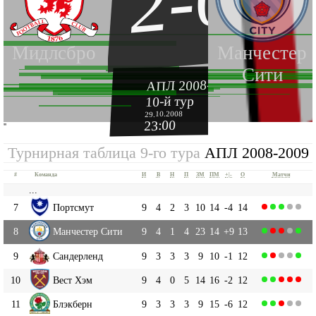
2-0
Мидлсбро
Манчестер
Сити
АПЛ 2008-2009
10-й тур
29.10.2008
23:00
''
Турнирная таблица 9-го тура
АПЛ 2008-2009
#
Команда
И
В
Н
П
ЗМ
ПМ
+|-
О
Матчи
...
7
Портсмут
9
4
2
3
10
14
-4
14
8
Манчестер Сити
9
4
1
4
23
14
+9
13
9
Сандерленд
9
3
3
3
9
10
-1
12
10
Вест Хэм
9
4
0
5
14
16
-2
12
11
Блэкберн
9
3
3
3
9
15
-6
12