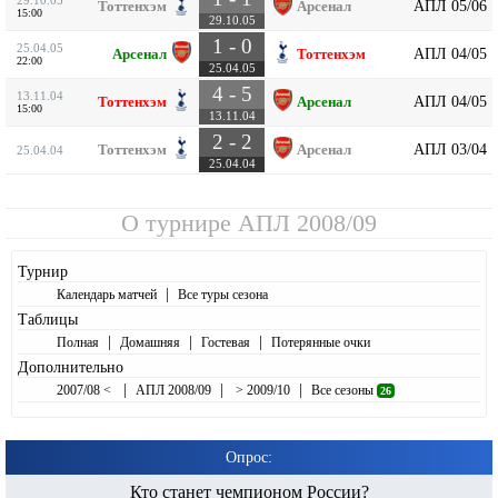
АПЛ 05/06
Тоттенхэм
Арсенал
15:00
29.10.05
1 - 0
25.04.05
АПЛ 04/05
Арсенал
Тоттенхэм
22:00
25.04.05
4 - 5
13.11.04
АПЛ 04/05
Тоттенхэм
Арсенал
15:00
13.11.04
2 - 2
АПЛ 03/04
Тоттенхэм
Арсенал
25.04.04
25.04.04
О турнире
АПЛ 2008/09
Турнир
|
Календарь матчей
Все туры сезона
Таблицы
|
|
|
Полная
Домашняя
Гостевая
Потерянные очки
Дополнительно
|
|
|
2007/08 <
АПЛ 2008/09
> 2009/10
Все сезоны
26
Опрос:
Кто станет чемпионом России?