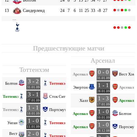
13
Сандерленд
24
7
6
11
25
33
-8
27
...
Тоттенхэм
16
24
6
6
12
26
31
-5
24
Предшествующие матчи
Арсенал
Тоттенхэм
0 - 0
Арсенал
Вест Хэм
31.01.09
3 - 2
Болтон
Тоттенхэм
1 - 1
Эвертон
Арсенал
31.01.09
28.01.09
3 - 1
Тоттенхэм
Сток Сити
1 - 3
Халл
Арсенал
27.01.09
17.01.09
1 - 1
Тоттенхэм
Портсмут
1 - 0
Арсенал
Болтон
18.01.09
10.01.09
1 - 0
Уиган
Тоттенхэм
1 - 0
Арсенал
Портсмут
11.01.09
28.12.08
2 - 0
Вест
Тоттенхэм