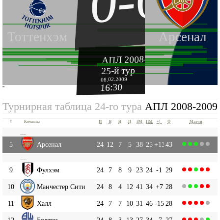
0-0
Тоттенхэм
Арсенал
АПЛ 2008-2009
25-й тур
08.02.2009
16:30
''
Турнирная таблица 24-го тура
АПЛ 2008-2009
#
Команда
И
В
Н
П
ЗМ
ПМ
+|-
О
Матчи
...
5
Арсенал
24
12
7
5
38
25
+13
43
...
9
Фулхэм
24
7
8
9
23
24
-1
29
10
Манчестер Сити
24
8
4
12
41
34
+7
28
11
Халл
24
7
7
10
31
46
-15
28
12
Болтон
24
8
3
13
27
34
-7
27