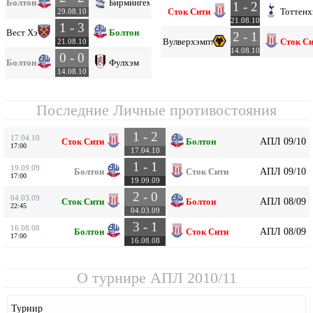
Болтон
Бирмингем
1 - 2
Сток Сити
Тоттенх
29.08.10
21.08.10
1 - 3
Вест Хэм
Болтон
2 - 1
Вулверхэмптон
Сток С
21.08.10
14.08.10
0 - 0
Болтон
Фулхэм
14.08.10
Последние Личные противостояния
1 - 2
17.04.10
АПЛ 09/10
Сток Сити
Болтон
17:00
17.04.10
1 - 1
19.09.09
АПЛ 09/10
Болтон
Сток Сити
17:00
19.09.09
2 - 0
04.03.09
АПЛ 08/09
Сток Сити
Болтон
22:45
04.03.09
3 - 1
16.08.08
АПЛ 08/09
Болтон
Сток Сити
17:00
16.08.08
О турнире
АПЛ 2010/11
Турнир