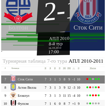
2-1
Болтон
Сток Сити
АПЛ 2010-2011
8-й тур
16.10.2010
17:00
''
Турнирная таблица 7-го тура
АПЛ 2010-2011
#
Команда
И
В
Н
П
ЗМ
ПМ
+|-
О
Матчи
...
7
Сток Сити
7
3
1
3
8
9
-1
10
8
Астон Вилла
7
3
1
3
9
12
-3
10
9
Блэкпул
7
3
1
3
11
15
-4
10
10
Фулхэм
7
1
6
0
8
7
+1
9