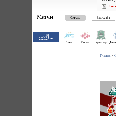
Глав
Матчи
Скрыть
Завтра (8)
РПЛ
2026/27
Зенит
Спартак
Краснодар
Главная
»
М