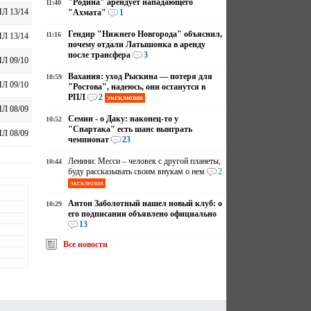
"Родина" арендует нападающего
11:40
Л 13/14
"Ахмата"
1
Гендир "Нижнего Новгорода" объяснил,
11:16
Л 13/14
почему отдали Латышонка в аренду
после трансфера
3
Л 09/10
Вахания: уход Рыскина — потеря для
10:59
Л 09/10
"Ростова", надеюсь, они останутся в
РПЛ
2
эксклюзив
Л 08/09
Семин - о Даку: наконец-то у
10:52
"Спартака" есть шанс выиграть
Л 08/09
чемпионат
23
Ленини: Месси – человек с другой планеты,
10:44
буду рассказывать своим внукам о нем
2
эксклюзив
Антон Заболотный нашел новый клуб: о
10:29
его подписании объявлено официально
13
Все новости