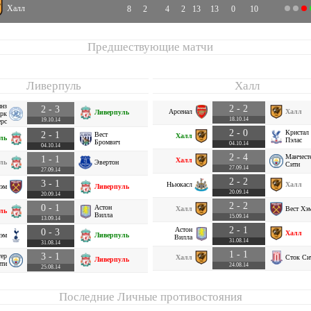
Халл
8
2
4
2
13
13
0
10
Предшествующие матчи
Ливерпуль
Халл
нз
2 - 2
2 - 3
Арсенал
Халл
Ливерпуль
рк
18.10.14
19.10.14
рс
2 - 0
Кристал
2 - 1
Вест
Халл
ль
Пэлас
Бромвич
04.10.14
04.10.14
2 - 4
Манчест
1 - 1
Халл
ль
Эвертон
Сити
27.09.14
27.09.14
2 - 2
3 - 1
Ньюкасл
Халл
Хэм
Ливерпуль
20.09.14
20.09.14
2 - 2
0 - 1
Астон
Халл
Вест Хэ
ль
Вилла
15.09.14
13.09.14
2 - 1
Астон
0 - 3
Халл
хэм
Ливерпуль
Вилла
31.08.14
31.08.14
1 - 1
3 - 1
тер
Халл
Сток Си
Ливерпуль
ти
24.08.14
25.08.14
Последние Личные противостояния