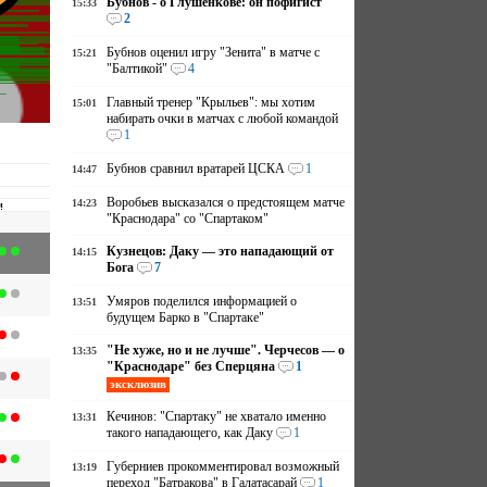
Бубнов - о Глушенкове: он пофигист
15:33
2
Бубнов оценил игру "Зенита" в матче с
15:21
"Балтикой"
4
Главный тренер "Крыльев": мы хотим
15:01
набирать очки в матчах с любой командой
1
Бубнов сравнил вратарей ЦСКА
1
14:47
Воробьев высказался о предстоящем матче
14:23
и
"Краснодара" со "Спартаком"
Кузнецов: Даку — это нападающий от
14:15
Бога
7
Умяров поделился информацией о
13:51
будущем Барко в "Спартаке"
"Не хуже, но и не лучше". Черчесов — о
13:35
"Краснодаре" без Сперцяна
1
эксклюзив
Кечинов: "Спартаку" не хватало именно
13:31
такого нападающего, как Даку
1
Губерниев прокомментировал возможный
13:19
переход "Батракова" в Галатасарай
1