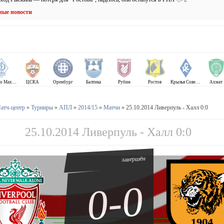
ные новости
Динамо Махачкала
ЦСКА
Оренбург
Балтика
Рубин
Ростов
Крылья Советов
Ахмат
атч-центр
»
Турниры
»
АПЛ
»
2014/15
»
Матчи
» 25.10.2014 Ливерпуль - Халл 0:0
25.10.2014 Ливерпуль - Халл 0:0
завершён
0-0