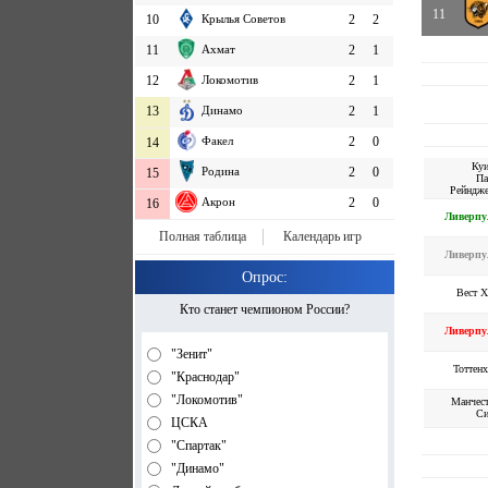
11
10
Крылья Советов
2
2
11
Ахмат
2
1
12
Локомотив
2
1
13
Динамо
2
1
Факел
2
0
14
Куи
Родина
2
0
15
Па
Рейндже
Акрон
2
0
16
Ливерпу
Полная таблица
Календарь игр
Ливерпу
Опрос:
Вест 
Кто станет чемпионом России?
Ливерпу
"Зенит"
Тоттен
"Краснодар"
"Локомотив"
Манчес
Си
ЦСКА
"Спартак"
"Динамо"