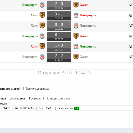
2 - 0
Ливерпуль
Халл
АП
01.01.14
3 - 1
Халл
Ливерпуль
АП
01.12.13
0 - 0
Халл
Ливерпуль
АП
09.05.10
6 - 1
Ливерпуль
Халл
АП
26.09.09
1 - 3
Халл
Ливерпуль
АП
25.04.09
2 - 2
Ливерпуль
Халл
АП
13.12.08
О турнире
АПЛ 2014/15
лендарь матчей
|
Все туры сезона
лная
|
Домашняя
|
Гостевая
|
Потерянные очки
ельно
13/14 <
|
АПЛ 2014/15
|
> 2015/16
|
Все сезоны
26