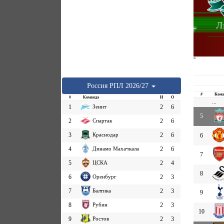
Л
''
Россия
РПЛ
2026/27
#
Кома
#
Команда
И
О
...
1
Зенит
2
6
5
2
Спартак
2
6
3
Краснодар
2
6
6
4
Динамо Махачкала
2
6
7
5
ЦСКА
2
4
8
6
Оренбург
2
3
7
Балтика
2
3
9
8
Рубин
2
3
10
9
Ростов
2
3