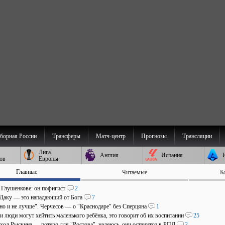
борная России
Трансферы
Матч-центр
Прогнозы
Трансляции
Лига
Англия
Испания
ов
Европы
Главные
Читаемые
К
о Глушенкове: он пофигист
2
 Даку — это нападающий от Бога
7
 но и не лучше". Черчесов — о "Краснодаре" без Сперцяна
1
и люди могут хейтить маленького ребёнка, это говорит об их воспитании
25
уход Рыскина — потеря для "Ростова", надеюсь, они останутся в РПЛ
2