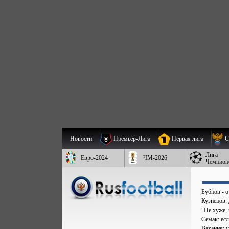
Новости
Премьер-Лига
Первая лига
С
Лига
Евро-2024
ЧМ-2026
Чемпион
Бубнов - 
Кузнецов:
"Не хуже,
Семак: есл
Вахания: 