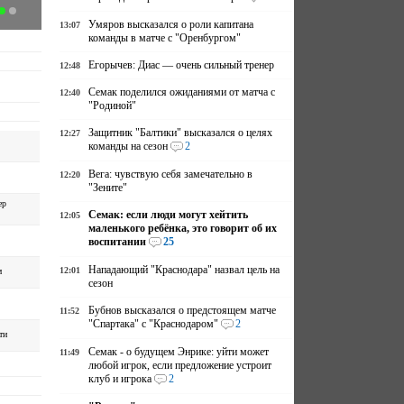
Умяров высказался о роли капитана
13:07
команды в матче с "Оренбургом"
Егорычев: Диас — очень сильный тренер
12:48
Семак поделился ожиданиями от матча с
12:40
"Родиной"
Защитник "Балтики" высказался о целях
12:27
команды на сезон
2
Вега: чувствую себя замечательно в
12:20
"Зените"
ер
Семак: если люди могут хейтить
12:05
маленького ребёнка, это говорит об их
воспитании
25
Нападающий "Краснодара" назвал цель на
12:01
м
сезон
Бубнов высказался о предстоящем матче
11:52
"Спартака" с "Краснодаром"
2
ти
Семак - о будущем Энрике: уйти может
11:49
любой игрок, если предложение устроит
клуб и игрока
2