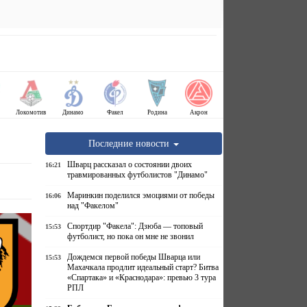
Локомотив
Динамо
Факел
Родина
Акрон
Последние новости
Шварц рассказал о состоянии двоих
16:21
травмированных футболистов "Динамо"
Маринкин поделился эмоциями от победы
16:06
над "Факелом"
Спортдир "Факела": Дзюба — топовый
15:53
футболист, но пока он мне не звонил
Дождемся первой победы Шварца или
15:53
Махачкала продлит идеальный старт? Битва
«Спартака» и «Краснодара»: превью 3 тура
РПЛ