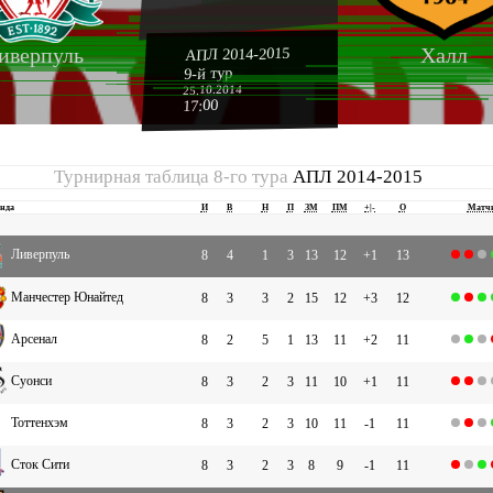
иверпуль
Халл
АПЛ 2014-2015
9-й тур
25.10.2014
17:00
Турнирная таблица 8-го тура
АПЛ 2014-2015
нда
И
В
Н
П
ЗМ
ПМ
+|-
О
Матч
Ливерпуль
8
4
1
3
13
12
+1
13
Манчестер Юнайтед
8
3
3
2
15
12
+3
12
Арсенал
8
2
5
1
13
11
+2
11
Суонси
8
3
2
3
11
10
+1
11
Тоттенхэм
8
3
2
3
10
11
-1
11
Сток Сити
8
3
2
3
8
9
-1
11