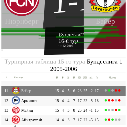
1-1
Нюрнберг
Байер
Бундеслига 1 2005-2006
16-й тур
10.12.2005
''
Турнирная таблица 15-го тура
Бундеслига 1
2005-2006
#
Команда
И
В
Н
П
ЗМ
ПМ
+|-
О
Матчи
...
11
Байер
15
4
5
6
23
25
-2
17
12
Арминия
15
4
4
7
17
22
-5
16
13
Майнц
15
4
3
8
23
24
-1
15
14
Айнтрахт Ф
14
4
3
7
17
22
-5
15