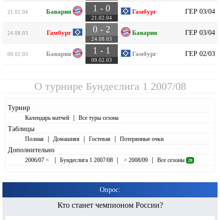
1 - 0
ГЕР 03/04
Бавария
Гамбург
21.02.04
21.02.04
0 - 2
ГЕР 03/04
Гамбург
Бавария
24.08.03
24.08.03
1 - 1
ГЕР 02/03
Бавария
Гамбург
09.02.03
09.02.03
О турнире
Бундеслига 1 2007/08
Турнир
|
Календарь матчей
Все туры сезона
Таблицы
|
|
|
Полная
Домашняя
Гостевая
Потерянные очки
Дополнительно
|
|
|
2006/07 <
Бундеслига 1 2007/08
> 2008/09
Все сезоны
28
Опрос:
Кто станет чемпионом России?