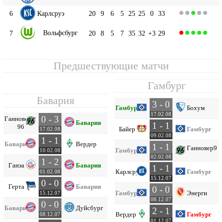
6
Карлсруэ
20
9
6
5
25
25
0
33
Вольфсбург
7
20
8
5
7
35
32
+3
29
Предшествующие матчи
Гамбург
Бавария
3 - 0
Гамбург
Бохум
17.02.08
0 - 3
Ганновер
Бавария
1 - 1
96
Байер
Гамбург
17.02.08
09.02.08
1 - 1
Бавария
Вердер
1 - 1
Ганновер
96
Гамбург
10.02.08
02.02.08
1 - 2
Ганза
Бавария
1 - 1
Карлсруэ
Гамбург
01.02.08
15.12.07
0 - 0
Герта
Бавария
0 - 0
Гамбург
Энерги
15.12.07
08.12.07
0 - 0
Бавария
Дуйсбург
2 - 1
Вердер
Гамбург
08.12.07
01.12.07