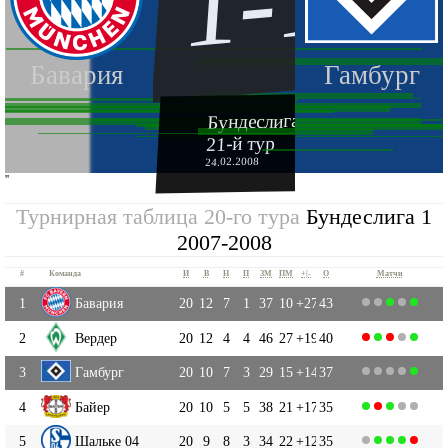
1-1
Бавария
Гамбург
Бундеслига 1 2007-2008
21-й тур
24.02.2008
''
Турнирная таблица 20-го тура
Бундеслига 1
2007-2008
#
Команда
И
В
Н
П
ЗМ
ПМ
+|-
О
Матчи
1
Бавария
20
12
7
1
37
10
+27
43
2
Вердер
20
12
4
4
46
27
+19
40
3
Гамбург
20
10
7
3
29
15
+14
37
4
Байер
20
10
5
5
38
21
+17
35
5
Шальке 04
20
9
8
3
34
22
+12
35