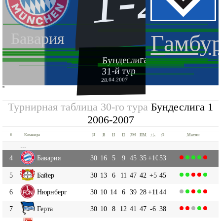
1-2
Бавария
Гамбу
Бундеслига 1 2006-2007
31-й тур
28.04.2007
''
Турнирная таблица 30-го тура
Бундеслига 1
2006-2007
#
Команда
И
В
Н
П
ЗМ
ПМ
+|-
О
Матчи
...
4
Бавария
30
16
5
9
45
35
+10
53
5
Байер
30
13
6
11
47
42
+5
45
6
Нюрнберг
30
10
14
6
39
28
+11
44
7
Герта
30
10
8
12
41
47
-6
38