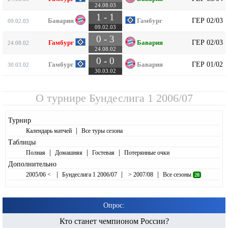
24.08.03
1 - 1
ГЕР 02/03
Бавария
Гамбург
09.02.03
09.02.03
0 - 3
ГЕР 02/03
Гамбург
Бавария
24.08.02
24.08.02
0 - 0
ГЕР 01/02
Гамбург
Бавария
30.03.02
30.03.02
О турнире
Бундеслига 1 2006/07
Турнир
|
Календарь матчей
Все туры сезона
Таблицы
|
|
|
Полная
Домашняя
Гостевая
Потерянные очки
Дополнительно
|
|
|
2005/06 <
Бундеслига 1 2006/07
> 2007/08
Все сезоны
28
Опрос:
Кто станет чемпионом России?