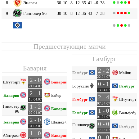
8
Энерги
30
10
8
12
35
41
-6
38
9
Ганновер 96
30
10
8
12
36
43
-7
38
Гамбург
10
30
7
15
8
35
33
+2
36
Предшествующие матчи
Гамбург
Бавария
2 - 2
Гамбург
Майнц
22.04.07
2 - 0
Штутгарт
Бавария
0 - 1
Боруссия М
Гамбург
21.04.07
13.04.07
2 - 1
Бавария
Байер
2 - 4
Гамбург
Штутгарт
15.04.07
07.04.07
1 - 2
Ганновер
Бавария
1 - 0
96
Гамбург
Вольфсбур
07.04.07
01.04.07
2 - 0
Бавария
Шальке 04
0 - 0
Ганновер
96
Гамбург
31.03.07
17.03.07
1 - 0
Айнтрахт Ф
Бавария
0 - 0