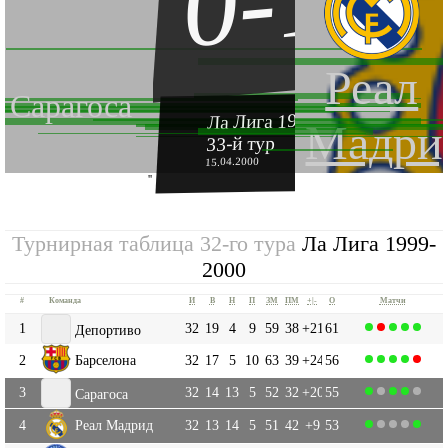
0-1
Реал
Сарагоса
Ла Лига 1999-2000
Мадри
33-й тур
15.04.2000
''
Турнирная таблица 32-го тура
Ла Лига 1999-
2000
#
Команда
И
В
Н
П
ЗМ
ПМ
+|-
О
Матчи
1
32
19
4
9
59
38
+21
61
Депортиво
2
Барселона
32
17
5
10
63
39
+24
56
3
32
14
13
5
52
32
+20
55
Сарагоса
4
Реал Мадрид
32
13
14
5
51
42
+9
53