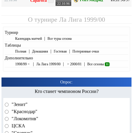
22.10.96
Сарагоса
22.10.96
О турнире
Ла Лига 1999/00
Турнир
|
Календарь матчей
Все туры сезона
Таблицы
|
|
|
Полная
Домашняя
Гостевая
Потерянные очки
Дополнительно
|
|
|
1998/99 <
Ла Лига 1999/00
> 2000/01
Все сезоны
31
Опрос:
Кто станет чемпионом России?
"Зенит"
"Краснодар"
"Локомотив"
ЦСКА
"Спартак"