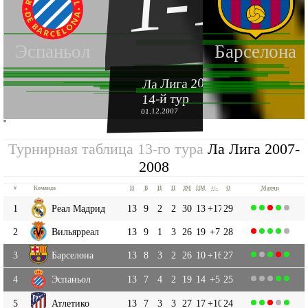
1-1
Эспаньол
Барселона
Ла Лига 2007-2008
14-й тур
01.12.2007
''
Турнирная таблица 13-го тура
Ла Лига 2007-
2008
#
Команда
И
В
Н
П
ЗМ
ПМ
+|-
О
Матчи
1
Реал Мадрид
13
9
2
2
30
13
+17
29
2
Вильярреал
13
9
1
3
26
19
+7
28
3
Барселона
13
8
3
2
26
10
+16
27
4
Эспаньол
13
7
4
2
19
14
+5
25
5
Атлетико
13
7
3
3
27
17
+10
24