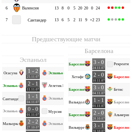
6
Валенсия
13
8
0
5
20
20
0
24
7
13
6
5
2
11
9
+2
23
Сантандер
Предшествующие матчи
Барселона
Эспаньол
3 - 0
Рекреатив
Барселона
24.11.07
1 - 2
Осасуна
Эспаньол
2 - 0
Хетафе
Барселон
25.11.07
10.11.07
2 - 1
Эспаньол
Атлетик Б
3 - 0
Барселона
Бетис
11.11.07
04.11.07
1 - 1
Эспаньол
Сантандер
1 - 1
Вальядолид
Барселон
04.11.07
01.11.07
0 - 0
Эспаньол
Мурсия
2 - 0
Барселона
Альмерия
01.11.07
28.10.07
2 - 2
Мальорка
Эспаньол
3 - 1
Вильярреал
Барселон
27.10.07
20.10.07