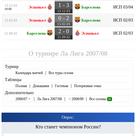
1 - 3
13.12.03
ИСП 03/04
Эспаньол
Барселона
19:00
13.12.03
0 - 2
ИСП 02/03
Эспаньол
Барселона
15.02.03
15.02.03
2 - 0
ИСП 02/03
Барселона
Эспаньол
21.09.02
21.09.02
О турнире
Ла Лига 2007/08
Турнир
|
Календарь матчей
Все туры сезона
Таблицы
|
|
|
Полная
Домашняя
Гостевая
Потерянные очки
Дополнительно
|
|
|
2006/07 <
Ла Лига 2007/08
> 2008/09
Все сезоны
31
Опрос:
Кто станет чемпионом России?