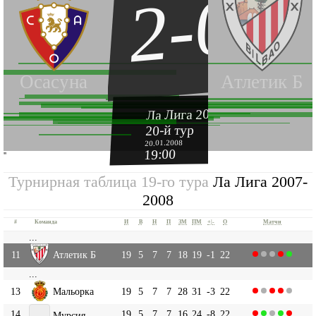
2-0
Осасуна
Атлетик Б
Ла Лига 2007-2008
20-й тур
20.01.2008
19:00
''
Турнирная таблица 19-го тура
Ла Лига 2007-
2008
#
Команда
И
В
Н
П
ЗМ
ПМ
+|-
О
Матчи
...
11
Атлетик Б
19
5
7
7
18
19
-1
22
...
13
Мальорка
19
5
7
7
28
31
-3
22
14
19
5
7
7
16
24
-8
22
Мурсия