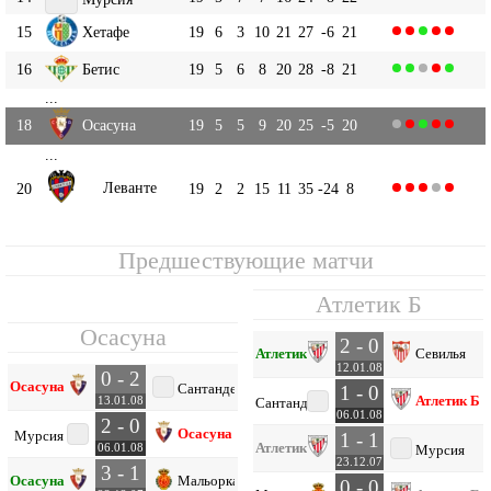
15
Хетафе
19
6
3
10
21
27
-6
21
16
Бетис
19
5
6
8
20
28
-8
21
...
18
Осасуна
19
5
5
9
20
25
-5
20
...
Леванте
20
19
2
2
15
11
35
-24
8
Предшествующие матчи
Атлетик Б
Осасуна
2 - 0
Атлетик Б
Севилья
12.01.08
0 - 2
Осасуна
Сантандер
1 - 0
Атлетик Б
13.01.08
Сантандер
06.01.08
2 - 0
Осасуна
Мурсия
1 - 1
Атлетик Б
06.01.08
Мурсия
23.12.07
3 - 1
Осасуна
Мальорка
0 - 0