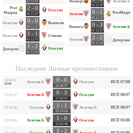
Мальорка
Атлетик Б
23.12.07
16.12.07
2 - 0
Реал
Осасуна
0 - 1
Мадрид
Реал
Мадри
Атлетик Б
16.12.07
08.12.07
0 - 0
Осасуна
Валенсия
0 - 3
Валенсия
Атлетик Б
08.12.07
02.12.07
1 - 1
Осасуна
Севилья
2 - 2
Атлетик Б
05.12.07
Депортиво
25.11.07
1 - 2
Осасуна
Депортиво
02.12.07
Последние Личные противостояния
0 - 0
26.08.07
ИСП 07/08
Атлетик Б
Осасуна
20:00
26.08.07
0 - 3
ИСП 06/07
Атлетик Б
Осасуна
17.03.07
17.03.07
1 - 1
ИСП 06/07
Осасуна
Атлетик Б
29.10.06
29.10.06
1 - 0
ИСП 05/06
Атлетик Б
Осасуна
25.03.06
25.03.06
3 - 2
ИСП 05/06
Осасуна
Атлетик Б
26.10.05