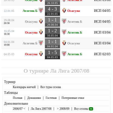
26.10.05
4 - 3
ИСП 04/05
Атлетик Б
Осасуна
22.01.05
22.01.05
1 - 1
29.08.04
ИСП 04/05
Осасуна
Атлетик Б
20:30
29.08.04
1 - 2
16.05.04
ИСП 03/04
Осасуна
Атлетик Б
18:30
16.05.04
1 - 1
04.01.04
ИСП 03/04
Атлетик Б
Осасуна
19:00
04.01.04
1 - 5
ИСП 02/03
Осасуна
Атлетик Б
04.05.03
04.05.03
О турнире
Ла Лига 2007/08
Турнир
|
Календарь матчей
Все туры сезона
Таблицы
|
|
|
Полная
Домашняя
Гостевая
Потерянные очки
Дополнительно
|
|
|
2006/07 <
Ла Лига 2007/08
> 2008/09
Все сезоны
31