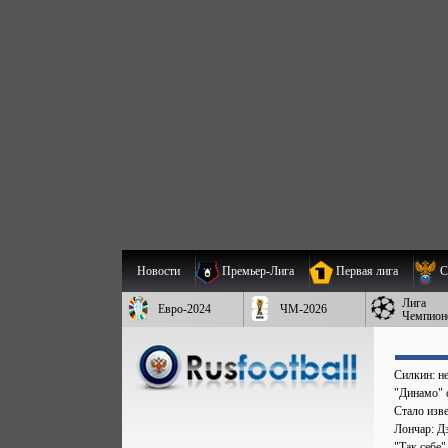
Новости
Премьер-Лига
Первая лига
С
Лига
Евро-2024
ЧМ-2026
Чемпион
Силкин: н
"Динамо" 
Стало изве
Лончар: Д
"Так себе