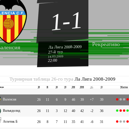
1-1
Рекреативо
аленсия
Ла Лига 2008-2009
27-й тур
14.03.2009
22:00
Турнирная таблица 26-го тура
Ла Лига 2008-2009
нда
И
В
Н
П
ЗМ
ПМ
+|-
О
Матчи
Валенсия
26
11
6
9
46
39
+7
39
Вальядолид
26
11
3
12
40
42
-2
36
Атлетик Б
26
8
7
11
35
41
-6
31