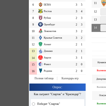
11
6
ЦСКА
3
5
7
Ростов
3
4
12
8
Рубин
2
3
13
9
Оренбург
2
3
14
10
Локомотив
3
2
11
Крылья Советов
3
2
12
Ахмат
2
1
13
Динамо
2
1
Акрон
3
1
14
Нуманси
Факел
2
0
15
Валенси
Родина
2
0
16
Полная таблица
Календарь игр
Депортив
Опрос:
Валенси
Как сыграют "Спартак" и "Краснодар"?
Осасун
Валенси
Победит "Спартак"