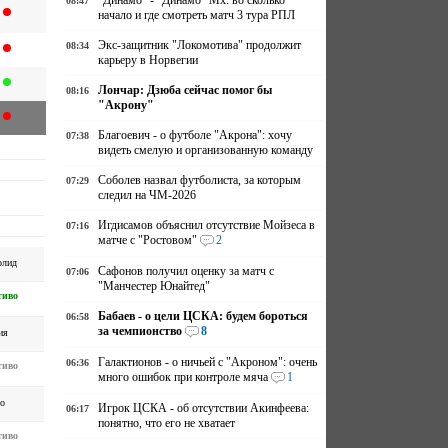
"Динамо" - "Динамо" Мх: во сколько
08:47
начало и где смотреть матч 3 тура РПЛ
Экс-защитник "Локомотива" продолжит
08:34
карьеру в Норвегии
Лончар: Дзюба сейчас помог бы
08:16
"Акрону"
Благоевич - о футболе "Акрона": хочу
07:38
видеть смелую и организованную команду
Соболев назвал футболиста, за которым
07:29
следил на ЧМ-2026
Игдисамов объяснил отсутствие Мойзеса в
07:16
матче с "Ростовом"
2
олид
Сафонов получил оценку за матч с
07:06
"Манчестер Юнайтед"
тиво
Бабаев - о цели ЦСКА: будем бороться
06:58
за чемпионство
8
ия
Галактионов - о ничьей с "Акроном": очень
06:36
тиво
много ошибок при контроле мяча
1
о
Игрок ЦСКА - об отсутствии Акинфеева:
06:17
понятно, что его не хватает
тиво