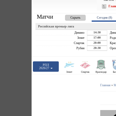
Глав
Матчи
Скрыть
Сегодня (8)
Российская премьер-лига
Динамо
14:30
Дин
Зенит
17:00
Роди
Спартак
20:00
Крас
Рубин
20:30
Орен
РПЛ
2026/27
Зенит
Спартак
Краснодар
Ба
Главная
»
М