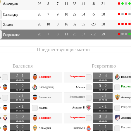
Альмерия
26
8
7
11
33
41
-8
31
26
7
9
10
29
34
-5
30
Сантандер
26
10
0
16
32
55
-23
30
Хихон
26
7
8
11
25
37
-12
29
Рекреативо
Предшествующие матчи
Валенсия
Рекреативо
2 - 1
2 - 3
Рекреативо
Валенсия
Вальяд
а
08.03.09
08.03.09
1 - 2
0 - 2
Рекреа
я
Вальядолид
Малага
01.03.09
01.03.09
1 - 1
1 - 1
Рекреативо
Валенсия
Альмер
о
22.02.09
22.02.09
1 - 1
1 - 1
Рекреа
я
Атлетик Б
Малага
14.02.09
15.02.09
1 - 0
0 - 3
Рекреативо
а
Валенсия
Атлетик
08.02.09
08.02.09
3 - 2
1 - 1
Рекреа
я
Альмерия
Эспаньол