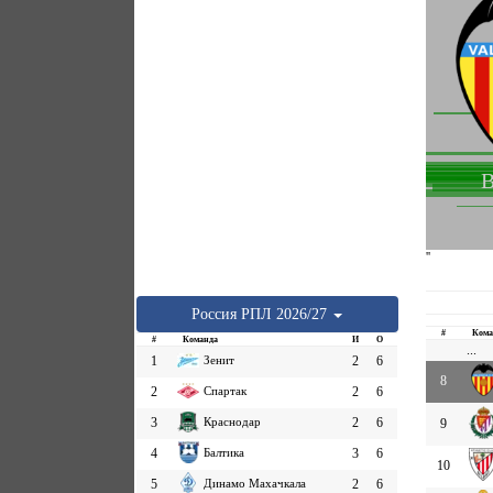
В
''
Россия
РПЛ
2026/27
#
Кома
#
Команда
И
О
...
1
Зенит
2
6
8
2
Спартак
2
6
3
Краснодар
2
6
9
4
Балтика
3
6
10
5
Динамо Махачкала
2
6