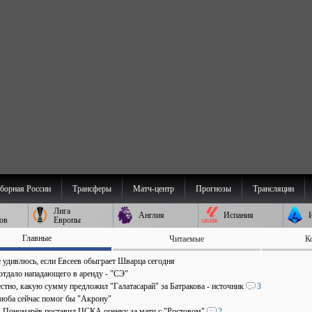
борная России
Трансферы
Матч-центр
Прогнозы
Трансляции
Лига
Англия
Испания
ов
Европы
Главные
Читаемые
К
е удивлюсь, если Евсеев обыграет Шварца сегодня
отдало нападающего в аренду - "СЭ"
стно, какую сумму предложил "Галатасарай" за Батракова - источник
3
зюба сейчас помог бы "Акрону"
". Пономарёв поставил ЦСКА оценку за матч с "Ростовом"
2