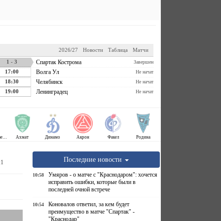
2026/27
Новости
Таблица
Матчи
1 - 3
Спартак Кострома
Завершен
17:00
Волга Ул
Не начат
18:30
Челябинск
Не начат
19:00
Ленинградец
Не начат
Крылья Советов
Ахмат
Динамо
Акрон
Факел
Родина
Последние новости
:1
Умяров - о матче с "Краснодаром": хочется
10:58
исправить ошибки, которые были в
последней очной встрече
Коновалов ответил, за кем будет
10:54
преимущество в матче "Спартак" -
"Краснодар"