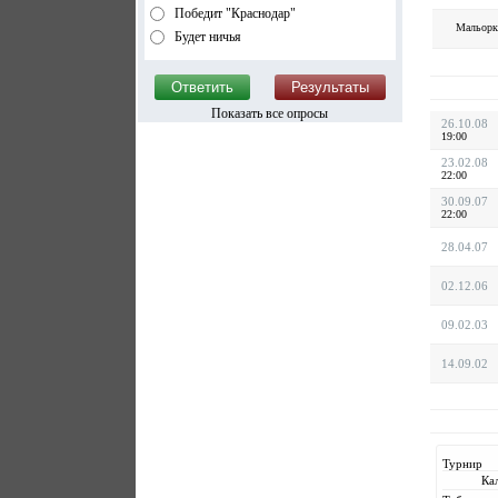
Победит "Краснодар"
Мальорк
Будет ничья
Показать все опросы
26.10.08
19:00
23.02.08
22:00
30.09.07
22:00
28.04.07
02.12.06
09.02.03
14.09.02
Турнир
Ка