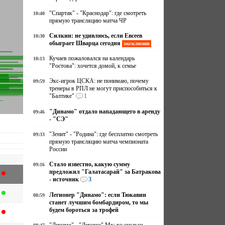
"Спартак" - "Краснодар": где смотреть
10:40
прямую трансляцию матча ЧР
Силкин: не удивлюсь, если Евсеев
10:30
обыграет Шварца сегодня
эксклюзив
Кучаев пожаловался на календарь
10:13
"Ростова": хочется домой, к семье
Экс-игрок ЦСКА: не понимаю, почему
09:59
тренеры в РПЛ не могут приспособиться к
"Балтике"
1
"Динамо" отдало нападающего в аренду
09:46
- "СЭ"
"Зенит" - "Родина": где бесплатно смотреть
09:33
прямую трансляцию матча чемпионата
России
Стало известно, какую сумму
09:16
предложил "Галатасарай" за Батракова
- источник
3
Легионер "Динамо": если Тюкавин
08:59
станет лучшим бомбардиром, то мы
будем бороться за трофей