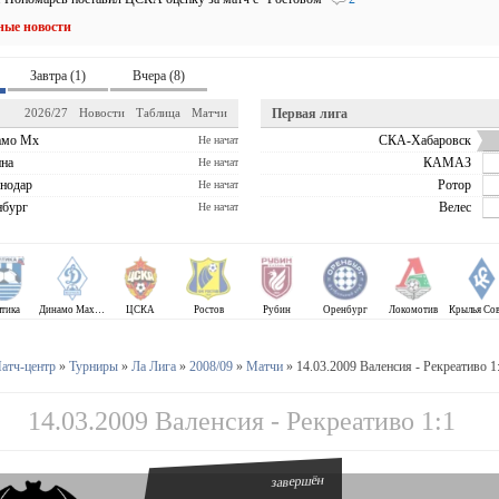
ные новости
Завтра (1)
Вчера (8)
2026/27
Новости
Таблица
Матчи
Первая лига
амо Мх
СКА-Хабаровск
Не начат
на
КАМАЗ
Не начат
нодар
Ротор
Не начат
бург
Велес
Не начат
лтика
Динамо Махачкала
ЦСКА
Ростов
Рубин
Оренбург
Локомотив
атч-центр
»
Турниры
»
Ла Лига
»
2008/09
»
Матчи
» 14.03.2009 Валенсия - Рекреативо 1
14.03.2009 Валенсия - Рекреативо 1:1
завершён