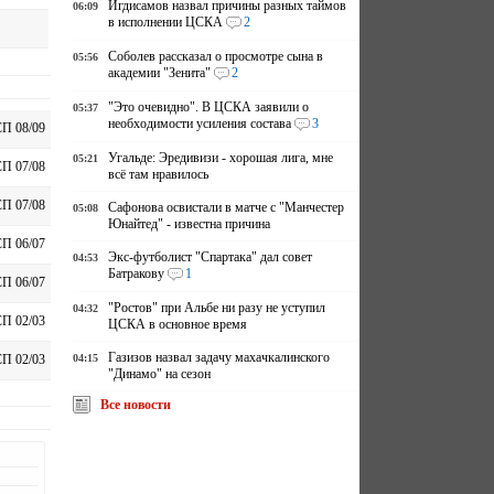
Игдисамов назвал причины разных таймов
06:09
в исполнении ЦСКА
2
Соболев рассказал о просмотре сына в
05:56
академии "Зенита"
2
"Это очевидно". В ЦСКА заявили о
05:37
необходимости усиления состава
3
П 08/09
Угальде: Эредивизи - хорошая лига, мне
05:21
П 07/08
всё там нравилось
П 07/08
Сафонова освистали в матче с "Манчестер
05:08
Юнайтед" - известна причина
П 06/07
Экс-футболист "Спартака" дал совет
04:53
Батракову
1
П 06/07
"Ростов" при Альбе ни разу не уступил
04:32
П 02/03
ЦСКА в основное время
Газизов назвал задачу махачкалинского
04:15
П 02/03
"Динамо" на сезон
Все новости