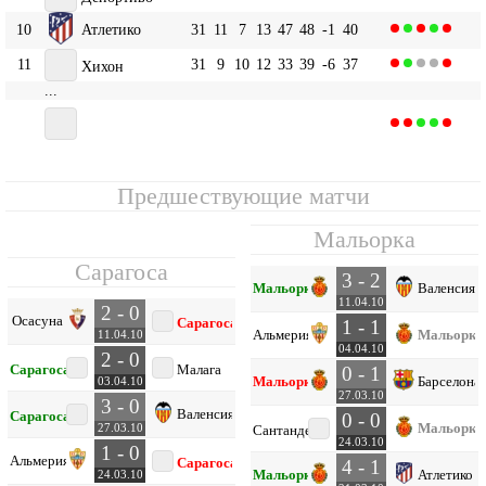
10
Атлетико
31
11
7
13
47
48
-1
40
11
31
9
10
12
33
39
-6
37
Хихон
...
16
31
8
8
15
37
55
-18
32
Сарагоса
Предшествующие матчи
Мальорка
Сарагоса
3 - 2
Мальорка
Валенсия
11.04.10
2 - 0
Осасуна
Сарагоса
1 - 1
Альмерия
Мальорка
11.04.10
04.04.10
2 - 0
Сарагоса
Малага
0 - 1
Мальорка
Барселона
03.04.10
27.03.10
3 - 0
Валенсия
Сарагоса
0 - 0
Мальорка
27.03.10
Сантандер
24.03.10
1 - 0
Альмерия
Сарагоса
4 - 1
Мальорка
Атлетико
24.03.10