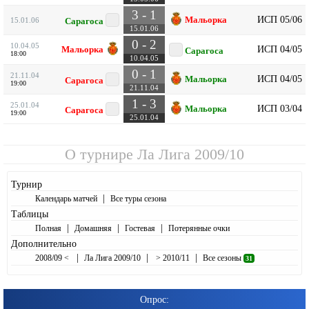
3 - 1
ИСП 05/06
Мальорка
15.01.06
Сарагоса
15.01.06
0 - 2
10.04.05
ИСП 04/05
Мальорка
Сарагоса
18:00
10.04.05
0 - 1
21.11.04
ИСП 04/05
Мальорка
Сарагоса
19:00
21.11.04
1 - 3
25.01.04
ИСП 03/04
Мальорка
Сарагоса
19:00
25.01.04
О турнире
Ла Лига 2009/10
Турнир
|
Календарь матчей
Все туры сезона
Таблицы
|
|
|
Полная
Домашняя
Гостевая
Потерянные очки
Дополнительно
|
|
|
2008/09 <
Ла Лига 2009/10
> 2010/11
Все сезоны
31
Опрос: