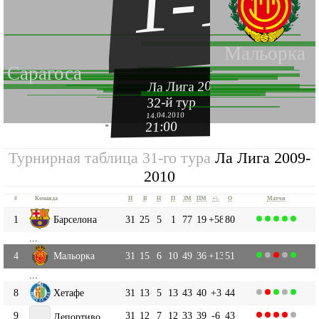
1-1
Мальорка
Сарагоса
Ла Лига 2009-2010
32-й тур
14.04.2010
21:00
''
Турнирная таблица 31-го тура
Ла Лига 2009-
2010
#
Команда
И
В
Н
П
ЗМ
ПМ
+|-
О
Матчи
1
Барселона
31
25
5
1
77
19
+58
80
...
4
Мальорка
31
15
6
10
49
36
+13
51
...
8
Хетафе
31
13
5
13
43
40
+3
44
9
31
12
7
12
33
39
-6
43
Депортиво