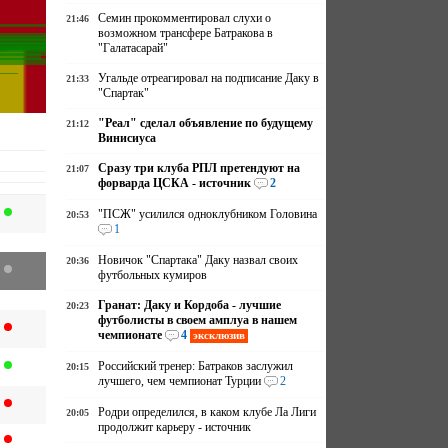
Семин прокомментировал слухи о
21:46
возможном трансфере Батракова в
"Галатасарай"
Угальде отреагировал на подписание Даку в
21:33
"Спартак"
"Реал" сделал объявление по будущему
21:12
Винисиуса
Сразу три клуба РПЛ претендуют на
21:07
форварда ЦСКА - источник
2
"ПСЖ" усилился одноклубником Головина
20:53
1
Новичок "Спартака" Даку назвал своих
20:36
футбольных кумиров
Гранат: Даку и Кордоба - лучшие
20:23
футболисты в своем амплуа в нашем
чемпионате
4
эксклюзив
Российский тренер: Батраков заслужил
20:15
лучшего, чем чемпионат Турции
2
Родри определился, в каком клубе Ла Лиги
20:05
продолжит карьеру - источник