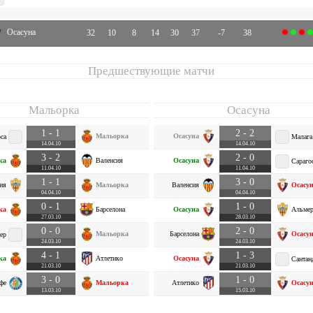
Осасуна
32
10
8
14
30
37
-7
38
Предшествующие матчи
Мальорка
Осасуна
1 - 1
2 - 2
Мальорка
Осасуна
са
Малага
14.04.10
14.04.10
3 - 2
2 - 0
ка
Валенсия
Осасуна
Сараго
11.04.10
11.04.10
1 - 1
3 - 0
ия
Мальорка
Валенсия
Осасу
04.04.10
04.04.10
0 - 1
1 - 0
ка
Барселона
Осасуна
Альме
27.03.10
28.03.10
0 - 0
2 - 0
Мальорка
Барселона
Осасу
ер
24.03.10
24.03.10
4 - 1
1 - 3
ка
Атлетико
Осасуна
Сантан
21.03.10
21.03.10
3 - 0
1 - 0
фе
Мальорка
Атлетико
Осасу
13.03.10
15.03.10