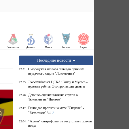
Локомотив
Динамо
Факел
Родина
Акрон
Последние новости
Смородская назвала главную причину
22:51
неудачного старта "Локомотива"
Экс-футболист ЦСКА: Гонду и Мусаев -
22:35
нулевые ребята. Это пропавшие деньги
Деменко оценил влияние слухов о
22:26
Тюкавине на "Динамо"
Генич дал прогноз на матч "Спартак" -
22:17
"Краснодар"
3
"Ахмат" оштрафован за отсутствие горячей
22:04
воды