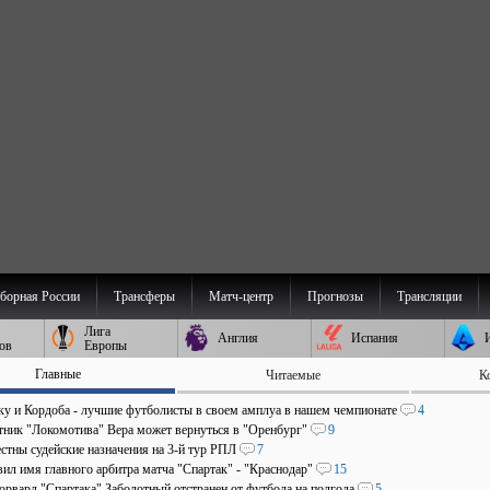
борная России
Трансферы
Матч-центр
Прогнозы
Трансляции
Лига
Англия
Испания
ов
Европы
Главные
Читаемые
К
аку и Кордоба - лучшие футболисты в своем амплуа в нашем чемпионате
4
ник "Локомотива" Вера может вернуться в "Оренбург"
9
стны судейские назначения на 3-й тур РПЛ
7
ил имя главного арбитра матча "Спартак" - "Краснодар"
15
рвард "Спартака" Заболотный отстранен от футбола на полгода
5