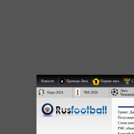
Новости
Премьер-Лига
Первая лига
С
Лига
Евро-2024
ЧМ-2026
Чемпион
Гранат: Д
Полузащит
Стали изве
РФС объяв
Бывший фо