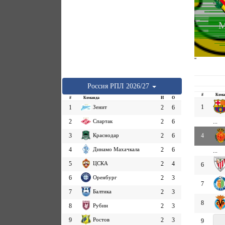
М
''
Россия
РПЛ
2026/27
#
Кома
#
Команда
И
О
1
1
Зенит
2
6
2
Спартак
2
6
...
3
Краснодар
2
6
4
4
Динамо Махачкала
2
6
...
5
ЦСКА
2
4
6
6
Оренбург
2
3
7
7
Балтика
2
3
8
8
Рубин
2
3
9
Ростов
2
3
9