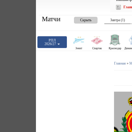
Глав
Матчи
Скрыть
Завтра (1)
РПЛ
2026/27
Зенит
Спартак
Краснодар
Главная
»
М