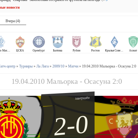
ные новости
Вчера (4)
Динамо Махачкала
ЦСКА
Оренбург
Балтика
Рубин
Ростов
Крылья Советов
Ахмат
атч-центр
»
Турниры
»
Ла Лига
»
2009/10
»
Матчи
» 19.04.2010 Мальорка - Осасуна 2:0
19.04.2010 Мальорка - Осасуна 2:0
завершён
2-0