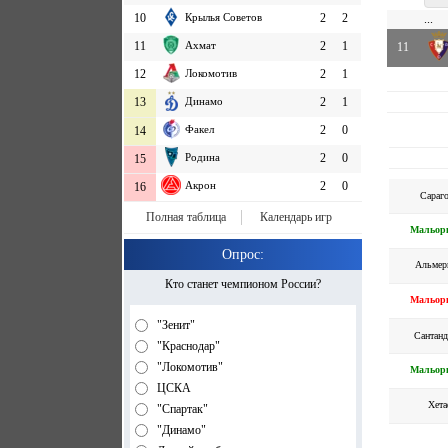
10
Крылья Советов
2
2
...
11
Ахмат
2
1
11
12
Локомотив
2
1
13
Динамо
2
1
Факел
2
0
14
Родина
2
0
15
Акрон
2
0
16
Сараго
Полная таблица
Календарь игр
Мальор
Опрос:
Альмер
Кто станет чемпионом России?
Мальор
"Зенит"
Сантанд
"Краснодар"
"Локомотив"
Мальор
ЦСКА
Хета
"Спартак"
"Динамо"