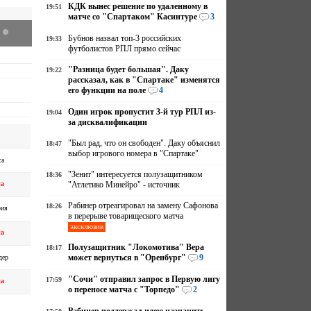
КДК вынес решение по удаленному в
19:51
матче со "Спартаком" Касинтуре
3
Бубнов назвал топ-3 российских
19:33
футболистов РПЛ прямо сейчас
"Разница будет большая". Даку
19:22
рассказал, как в "Спартаке" изменятся
его функции на поле
4
Один игрок пропустит 3-й тур РПЛ из-
19:04
за дисквалификации
"Был рад, что он свободен". Даку объяснил
18:47
выбор игрового номера в "Спартаке"
са
"Зенит" интересуется полузащитником
18:36
на
"Атлетико Минейро" - источник
Рабинер отреагировал на замену Сафонова
18:26
рия
в перерыве товарищеского матча
эксклюзив
на
Полузащитник "Локомотива" Вера
18:17
может вернуться в "Оренбург"
9
дер
"Сочи" отправил запрос в Первую лигу
17:59
на
о переносе матча с "Торпедо"
2