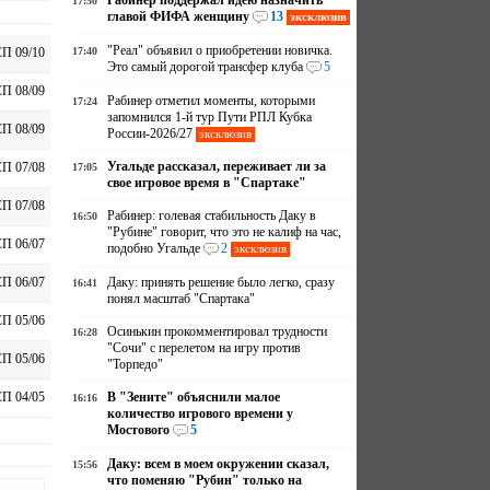
Рабинер поддержал идею назначить
17:50
главой ФИФА женщину
13
эксклюзив
"Реал" объявил о приобретении новичка.
17:40
П 09/10
Это самый дорогой трансфер клуба
5
П 08/09
Рабинер отметил моменты, которыми
17:24
запомнился 1-й тур Пути РПЛ Кубка
П 08/09
России-2026/27
эксклюзив
Угальде рассказал, переживает ли за
П 07/08
17:05
свое игровое время в "Спартаке"
П 07/08
Рабинер: голевая стабильность Даку в
16:50
"Рубине" говорит, что это не калиф на час,
П 06/07
подобно Угальде
2
эксклюзив
Даку: принять решение было легко, сразу
П 06/07
16:41
понял масштаб "Спартака"
П 05/06
Осинькин прокомментировал трудности
16:28
"Сочи" с перелетом на игру против
П 05/06
"Торпедо"
В "Зените" объяснили малое
П 04/05
16:16
количество игрового времени у
Мостового
5
Даку: всем в моем окружении сказал,
15:56
что поменяю "Рубин" только на