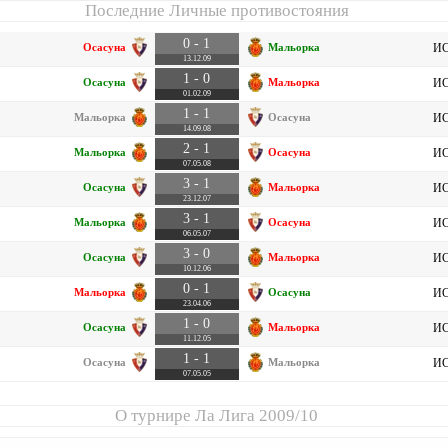
Последние Личные противостояния
0 - 1
Осасуна
Мальорка
ИС
13.12.09
1 - 0
Осасуна
Мальорка
ИС
01.02.09
1 - 1
Мальорка
Осасуна
ИС
14.09.08
2 - 1
Мальорка
Осасуна
ИС
07.05.08
3 - 1
Осасуна
Мальорка
ИС
23.12.07
3 - 1
Мальорка
Осасуна
ИС
06.05.07
3 - 0
Осасуна
Мальорка
ИС
10.12.06
0 - 1
Мальорка
Осасуна
ИС
23.04.06
1 - 0
Осасуна
Мальорка
ИС
11.12.05
1 - 1
Осасуна
Мальорка
ИС
07.05.05
О турнире
Ла Лига 2009/10