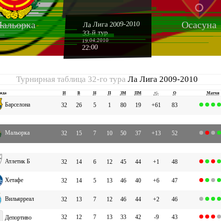
альорка
Осасуна
Ла Лига 2009-2010
33-й тур
19.04.2010
22:00
Турнирная таблица 32-го тура
Ла Лига 2009-2010
нда
И
В
Н
П
ЗМ
ПМ
+|-
О
Матчи
Барселона
32
26
5
1
80
19
+61
83
Мальорка
32
15
7
10
50
37
+13
52
Атлетик Б
32
14
6
12
45
44
+1
48
Хетафе
32
14
5
13
46
40
+6
47
Вильярреал
32
13
7
12
46
44
+2
46
32
12
7
13
33
42
-9
43
Депортиво