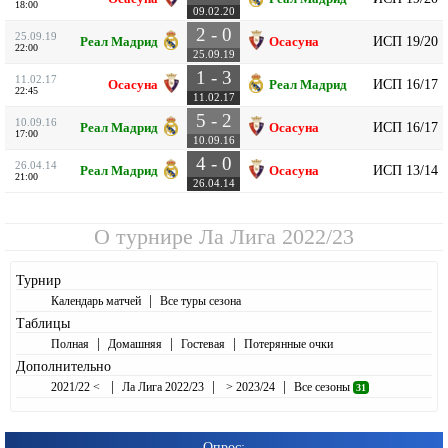
18:00
09.02.20
2 - 0
25.09.19
ИСП 19/20
Реал Мадрид
Осасуна
22:00
25.09.19
1 - 3
11.02.17
ИСП 16/17
Осасуна
Реал Мадрид
22:45
11.02.17
5 - 2
10.09.16
ИСП 16/17
Реал Мадрид
Осасуна
17:00
10.09.16
4 - 0
26.04.14
ИСП 13/14
Реал Мадрид
Осасуна
21:00
26.04.14
О турнире
Ла Лига 2022/23
Турнир
|
Календарь матчей
Все туры сезона
Таблицы
|
|
|
Полная
Домашняя
Гостевая
Потерянные очки
Дополнительно
|
|
|
2021/22 <
Ла Лига 2022/23
> 2023/24
Все сезоны
31
Опрос: