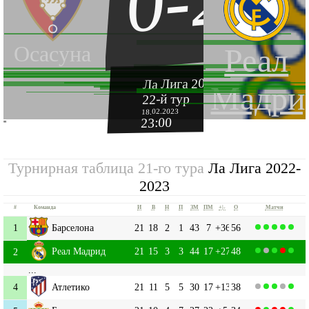
0-2
Осасуна
Реал
Ла Лига 2022-2023
Мадри
22-й тур
18.02.2023
23:00
''
Турнирная таблица 21-го тура
Ла Лига 2022-
2023
#
Команда
И
В
Н
П
ЗМ
ПМ
+|-
О
Матчи
1
Барселона
21
18
2
1
43
7
+36
56
Реал Мадрид
21
15
3
3
44
17
+27
48
2
...
4
Атлетико
21
11
5
5
30
17
+13
38