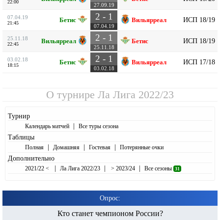
22:00
27.09.19
2 - 1
07.04.19
ИСП 18/19
Бетис
Вильярреал
21:45
07.04.19
2 - 1
25.11.18
ИСП 18/19
Вильярреал
Бетис
22:45
25.11.18
2 - 1
03.02.18
ИСП 17/18
Бетис
Вильярреал
18:15
03.02.18
О турнире
Ла Лига 2022/23
Турнир
|
Календарь матчей
Все туры сезона
Таблицы
|
|
|
Полная
Домашняя
Гостевая
Потерянные очки
Дополнительно
|
|
|
2021/22 <
Ла Лига 2022/23
> 2023/24
Все сезоны
31
Опрос:
Кто станет чемпионом России?