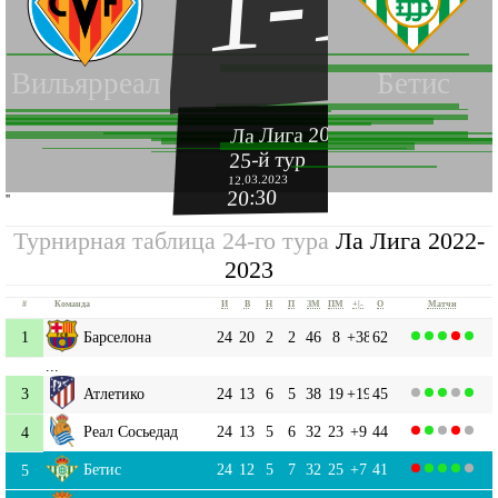
1-1
Вильярреал
Бетис
Ла Лига 2022-2023
25-й тур
12.03.2023
20:30
''
Турнирная таблица 24-го тура
Ла Лига 2022-
2023
#
Команда
И
В
Н
П
ЗМ
ПМ
+|-
О
Матчи
1
Барселона
24
20
2
2
46
8
+38
62
...
3
Атлетико
24
13
6
5
38
19
+19
45
Реал Сосьедад
24
13
5
6
32
23
+9
44
4
Бетис
24
12
5
7
32
25
+7
41
5