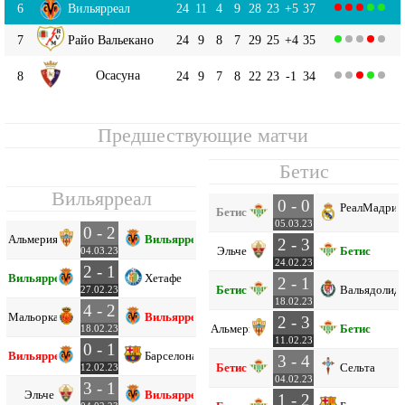
6
Вильярреал
24
11
4
9
28
23
+5
37
7
Райо Вальекано
24
9
8
7
29
25
+4
35
Осасуна
8
24
9
7
8
22
23
-1
34
Предшествующие матчи
Бетис
Вильярреал
0 - 0
Реал
Мадрид
Бетис
05.03.23
0 - 2
Альмерия
Вильярреал
2 - 3
Эльче
Бетис
04.03.23
24.02.23
2 - 1
Вильярреал
Хетафе
2 - 1
Бетис
Вальядолид
27.02.23
18.02.23
4 - 2
Мальорка
Вильярреал
2 - 3
Альмерия
Бетис
18.02.23
11.02.23
0 - 1
Вильярреал
Барселона
3 - 4
Бетис
Сельта
12.02.23
04.02.23
3 - 1
Эльче
Вильярреал
1 - 2