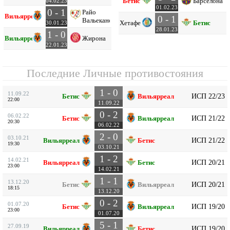
Бетис
Барселона
04.02.23
01.02.23
0 - 1
Райо
Вильярреал
0 - 1
Вальекано
Хетафе
Бетис
30.01.23
28.01.23
1 - 0
Вильярреал
Жирона
22.01.23
Последние Личные противостояния
1 - 0
11.09.22
ИСП 22/23
Бетис
Вильярреал
22:00
11.09.22
0 - 2
06.02.22
ИСП 21/22
Бетис
Вильярреал
20:30
06.02.22
2 - 0
03.10.21
ИСП 21/22
Вильярреал
Бетис
19:30
03.10.21
1 - 2
14.02.21
ИСП 20/21
Вильярреал
Бетис
23:00
14.02.21
1 - 1
13.12.20
ИСП 20/21
Бетис
Вильярреал
18:15
13.12.20
0 - 2
01.07.20
ИСП 19/20
Бетис
Вильярреал
23:00
01.07.20
5 - 1
27.09.19
ИСП 19/20
Вильярреал
Бетис