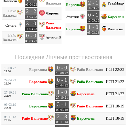
Валенсия
2 - 1
Вальекано
Реал
Мадри
Барселона
03.04.23
19.03.23
2 - 2
Райо
Жирона
0 - 1
Вальекано
Атлетик Б
Барселона
18.03.23
12.03.23
3 - 0
Райо
Сельта
1 - 0
Вальекано
Барселона
Валенсия
11.03.23
05.03.23
0 - 0
Райо
Атлетик Б
Вальекано
05.03.23
Последние Личные противостояния
0 - 0
13.08.22
ИСП 22/23
Барселона
Райо Вальекано
22:00
13.08.22
0 - 1
24.04.22
ИСП 21/22
Барселона
Райо Вальекано
22:00
24.04.22
1 - 0
27.10.21
ИСП 21/22
Райо Вальекано
Барселона
20:00
27.10.21
3 - 1
09.03.19
ИСП 18/19
Барселона
Райо Вальекано
20:30
09.03.19
2 - 3
03.11.18
ИСП 18/19
Райо Вальекано
Барселона
22:45
03.11.18