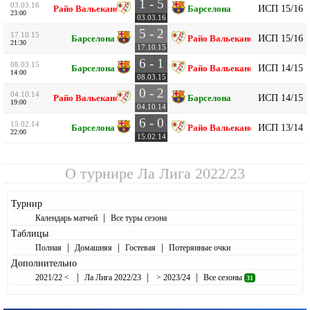
1 - 5
03.03.16
ИСП 15/16
Райо Вальекано
Барселона
23:00
03.03.16
5 - 2
17.10.15
ИСП 15/16
Барселона
Райо Вальекано
21:30
17.10.15
6 - 1
08.03.15
ИСП 14/15
Барселона
Райо Вальекано
14:00
08.03.15
0 - 2
04.10.14
ИСП 14/15
Райо Вальекано
Барселона
19:00
04.10.14
6 - 0
15.02.14
ИСП 13/14
Барселона
Райо Вальекано
22:00
15.02.14
О турнире
Ла Лига 2022/23
Турнир
|
Календарь матчей
Все туры сезона
Таблицы
|
|
|
Полная
Домашняя
Гостевая
Потерянные очки
Дополнительно
|
|
|
2021/22 <
Ла Лига 2022/23
> 2023/24
Все сезоны
31