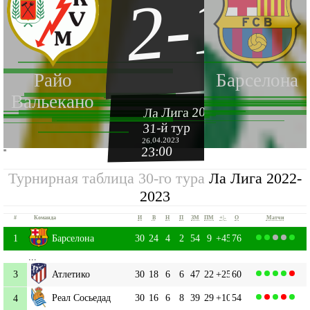
2-1
Райо
Барселона
Вальекано
Ла Лига 2022-2023
31-й тур
26.04.2023
23:00
''
Турнирная таблица 30-го тура
Ла Лига 2022-
2023
#
Команда
И
В
Н
П
ЗМ
ПМ
+|-
О
Матчи
1
Барселона
30
24
4
2
54
9
+45
76
...
3
Атлетико
30
18
6
6
47
22
+25
60
Реал Сосьедад
30
16
6
8
39
29
+10
54
4