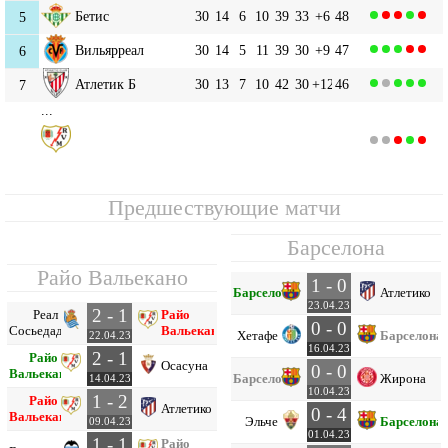
Бетис
30
14
6
10
39
33
+6
48
5
Вильярреал
30
14
5
11
39
30
+9
47
6
Атлетик Б
30
13
7
10
42
30
+12
46
7
...
Райо Вальекано
9
30
10
10
10
36
36
0
40
Предшествующие матчи
Барселона
Райо Вальекано
1 - 0
Барселона
Атлетико
23.04.23
2 - 1
Реал
Райо
0 - 0
Сосьедад
Вальекано
Хетафе
Барселона
22.04.23
16.04.23
2 - 1
Райо
Осасуна
0 - 0
Вальекано
Барселона
Жирона
14.04.23
10.04.23
1 - 2
Райо
Атлетико
0 - 4
Вальекано
Эльче
Барселона
09.04.23
01.04.23
1 - 1
Райо