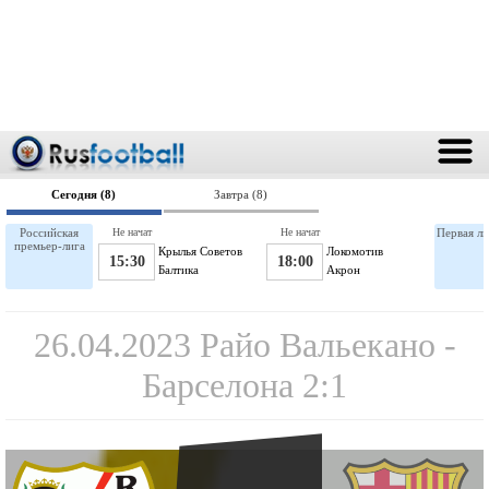
Сегодня (8)
Завтра (8)
Российская
Не начат
Не начат
Первая ли
премьер-лига
Крылья Советов
Локомотив
15:30
18:00
Балтика
Акрон
26.04.2023 Райо Вальекано -
Барселона 2:1