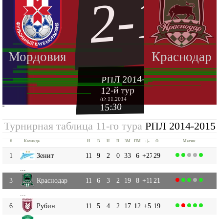
2-1
Мордовия
Краснодар
РПЛ 2014-2015
12-й тур
02.11.2014
15:30
''
Турнирная таблица 11-го тура
РПЛ 2014-2015
#
Команда
И
В
Н
П
ЗМ
ПМ
+|-
О
Матчи
1
Зенит
11
9
2
0
33
6
+27
29
...
3
Краснодар
11
6
3
2
19
8
+11
21
...
6
Рубин
11
5
4
2
17
12
+5
19