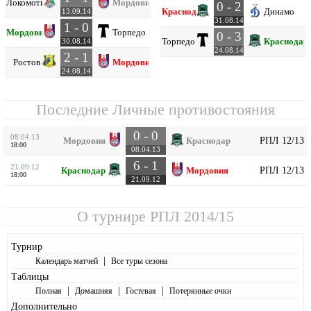
Локомотив
Мордовия
0 - 2
Краснодар
Динамо
13.09.14
31.08.14
1 - 0
Мордовия
Торпедо
0 - 3
Торпедо
Краснодар
30.08.14
24.08.14
2 - 1
Ростов
Мордовия
24.08.14
Последние Личные противостояния
0 - 0
08.04.13
РПЛ 12/13
Мордовия
Краснодар
18:00
08.04.13
6 - 1
21.09.12
РПЛ 12/13
Краснодар
Мордовия
18:00
21.09.12
О турнире
РПЛ 2014/15
Турнир
|
Календарь матчей
Все туры сезона
Таблицы
|
|
|
Полная
Домашняя
Гостевая
Потерянные очки
Дополнительно