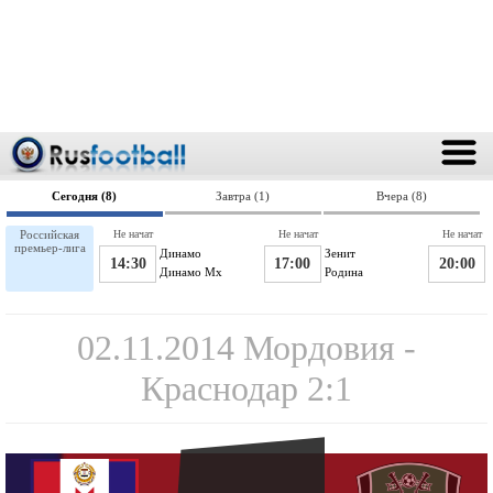
Сегодня (8)
Завтра (1)
Вчера (8)
Российская
Не начат
Не начат
Не начат
премьер-лига
Динамо
Зенит
14:30
17:00
20:00
Динамо Мх
Родина
02.11.2014 Мордовия -
Краснодар 2:1