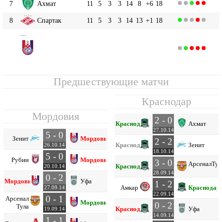
7
Ахмат
11
5
3
3
14
8
+6
18
8
Спартак
11
5
3
3
14
13
+1
18
...
Мордовия
11
11
3
2
6
7
19
-12
11
Предшествующие матчи
Краснодар
Мордовия
2 - 0
Краснодар
Ахмат
27.10.14
5 - 0
Зенит
Мордовия
2 - 2
Краснодар
Зенит
26.10.14
18.10.14
5 - 0
Рубин
Мордовия
3 - 0
Арсенал
Тул
Краснодар
20.10.14
28.09.14
0 - 2
Мордовия
Уфа
1 - 2
Амкар
Краснодар
27.09.14
22.09.14
0 - 1
Арсенал
Мордовия
0 - 2
Тула
Краснодар
Уфа
19.09.14
14.09.14
1 - 1