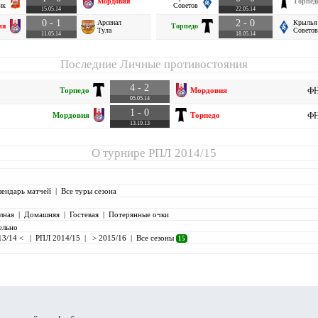
Мордовия
Торпед
ик
Советов
15.05.14
22.05.14
0 - 1
2 - 0
Арсенал
Крылья
ия
Торпедо
Тула
Советов
11.05.14
18.05.14
Последние Личные противостояния
4 - 2
Торпедо
Мордовия
ФН
05.05.14
1 - 0
Мордовия
Торпедо
ФН
13.10.13
О турнире
РПЛ 2014/15
лендарь матчей
|
Все туры сезона
лная
|
Домашняя
|
Гостевая
|
Потерянные очки
ельно
13/14 <
|
РПЛ 2014/15
|
> 2015/16
|
Все сезоны
15