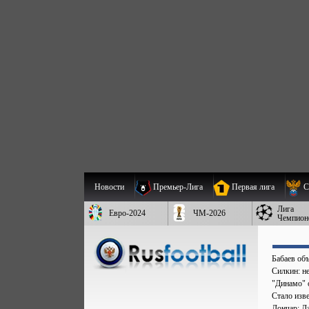
Новости
Премьер-Лига
Первая лига
С
Лига
Евро-2024
ЧМ-2026
Чемпион
Бабаев об
Силкин: н
"Динамо" 
Стало изве
Лончар: Д