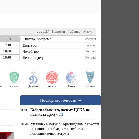
2026/27
Новости
Таблица
Матчи
1 - 3
Спартак Кострома
Завершен
17:00
Волга Ул
Не начат
18:30
Челябинск
Не начат
19:00
Ленинградец
Не начат
Крылья Советов
Ахмат
Динамо
Акрон
Факел
Родина
Последние новости
Бабаев объяснил, почему ЦСКА не
11:21
подписал Даку
2
Умяров - о матче с "Краснодаром": хочется
10:58
исправить ошибки, которые были в
последней очной встрече