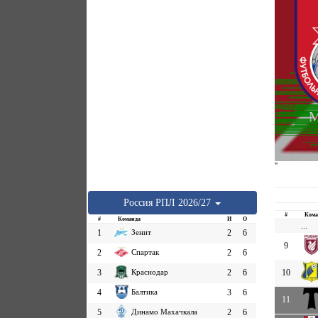
М
''
Россия
РПЛ
2026/27
#
Кома
#
Команда
И
О
...
1
Зенит
2
6
9
2
Спартак
2
6
3
Краснодар
2
6
10
4
Балтика
3
6
11
5
Динамо Махачкала
2
6