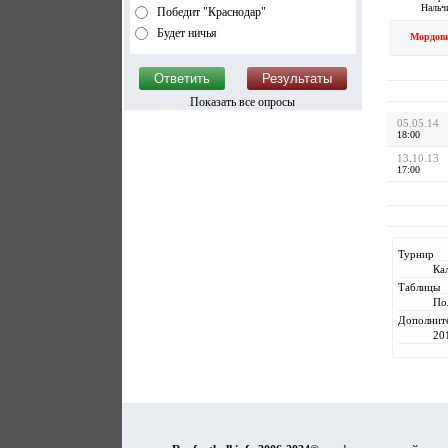
Нальч
Победит "Краснодар"
Будет ничья
Мордов
Показать все опросы
05.05.14
18:00
13.10.13
17:00
Турнир
Ка
Таблицы
По
Дополнит
20