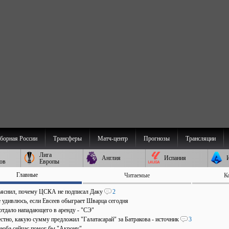
борная России
Трансферы
Матч-центр
Прогнозы
Трансляции
Лига
Англия
Испания
ов
Европы
Главные
Читаемые
К
ъяснил, почему ЦСКА не подписал Даку
2
е удивлюсь, если Евсеев обыграет Шварца сегодня
отдало нападающего в аренду - "СЭ"
стно, какую сумму предложил "Галатасарай" за Батракова - источник
3
зюба сейчас помог бы "Акрону"