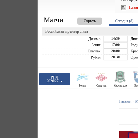
Глав
Матчи
Скрыть
Сегодня (8)
Российская премьер-лига
Динамо
14:30
Дин
Зенит
17:00
Роди
Спартак
20:00
Крас
Рубин
20:30
Орен
РПЛ
2026/27
Зенит
Спартак
Краснодар
Ба
Главная
»
М