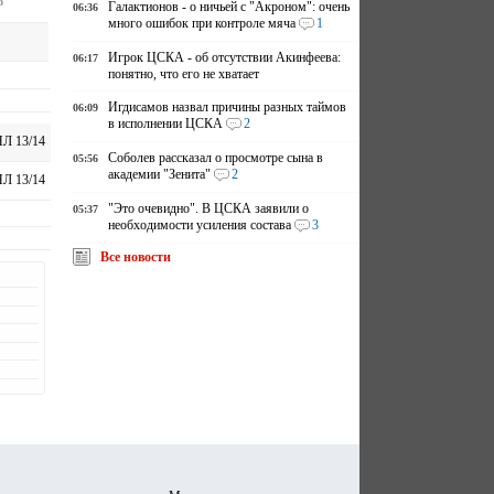
о
Галактионов - о ничьей с "Акроном": очень
06:36
много ошибок при контроле мяча
1
Игрок ЦСКА - об отсутствии Акинфеева:
06:17
понятно, что его не хватает
Игдисамов назвал причины разных таймов
06:09
в исполнении ЦСКА
2
Л 13/14
Соболев рассказал о просмотре сына в
05:56
академии "Зенита"
2
Л 13/14
"Это очевидно". В ЦСКА заявили о
05:37
необходимости усиления состава
3
Все новости