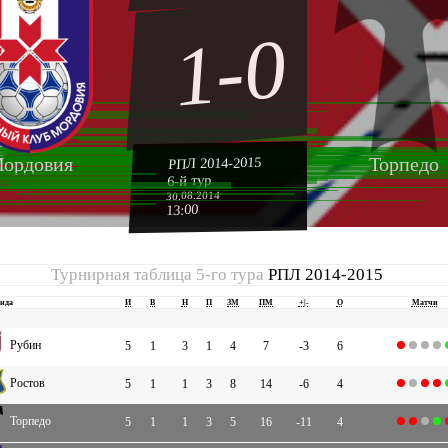
1-0
ордовия
Торпедо
РПЛ 2014-2015
6-й тур
30.08.2014
13:00
Турнирная таблица 5-го тура
РПЛ 2014-2015
нда
И
В
Н
П
ЗМ
ПМ
+|-
О
Матчи
Рубин
5
1
3
1
4
7
-3
6
Ростов
5
1
1
3
8
14
-6
4
Торпедо
5
1
1
3
5
16
-11
4