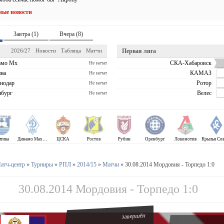
ные новости
Завтра (1)
Вчера (8)
2026/27
Новости
Таблица
Матчи
Первая лига
амо Мх
СКА-Хабаровск
Не начат
на
КАМАЗ
Не начат
нодар
Ротор
Не начат
бург
Велес
Не начат
лтика
Динамо Махачкала
ЦСКА
Ростов
Рубин
Оренбург
Локомотив
атч-центр
»
Турниры
»
РПЛ
»
2014/15
»
Матчи
» 30.08.2014 Мордовия - Торпедо 1:0
30.08.2014 Мордовия - Торпедо 1:0
завершён