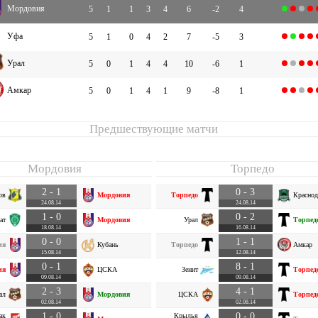
Мордовия
5
1
1
3
4
6
-2
4
Уфа
5
1
0
4
2
7
-5
3
Урал
5
0
1
4
4
10
-6
1
Амкар
5
0
1
4
1
9
-8
1
Предшествующие матчи
Мордовия
Торпедо
2 - 1
0 - 3
ов
Мордовия
Торпедо
Краснод
24.08.14
24.08.14
1 - 0
0 - 2
ат
Мордовия
Урал
Торпед
18.08.14
16.08.14
0 - 0
1 - 1
ия
Кубань
Торпедо
Амкар
15.08.14
12.08.14
0 - 1
8 - 1
ия
ЦСКА
Зенит
Торпед
09.08.14
09.08.14
2 - 3
4 - 1
ал
Мордовия
ЦСКА
Торпед
02.08.14
02.08.14
1 - 0
0 - 0
ак
Крылья