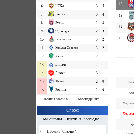
12
6
ЦСКА
3
5
7
Ростов
3
4
13
8
Рубин
2
3
14
9
Оренбург
2
3
15
10
Локомотив
3
2
11
Крылья Советов
3
2
12
Ахмат
2
1
13
Динамо
2
1
Акрон
3
1
14
Факел
2
0
15
Рост
Родина
2
0
16
Ахм
Полная таблица
Календарь игр
Мордов
Опрос:
Мордов
Как сыграют "Спартак" и "Краснодар"?
Ур
Победит "Спартак"
Спарт