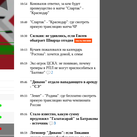
Коновалов ответил, за кем будет
10:54
преимущество в матче "Спартак" -
"Краснодар"
"Спартак" - "Краснодар": где смотреть
10:40
прямую трансляцию матча ЧР
Силкин: не удивлюсь, если Евсеев
10:30
обыграет Шварца сегодня
эксклюзив
Кучаев пожаловался на календарь
10:13
"Ростова": хочется домой, к семье
Экс-игрок ЦСКА: не понимаю, почему
09:59
тренеры в РПЛ не могут приспособиться к
"Балтике"
2
"Динамо" отдало нападающего в аренду
09:46
- "СЭ"
"Зенит" - "Родина": где бесплатно смотреть
09:33
прямую трансляцию матча чемпионата
России
Стало известно, какую сумму
09:16
предложил "Галатасарай" за Батракова
- источник
3
Легионер "Динамо": если Тюкавин
08:59