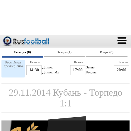
Сегодня (8)
Завтра (1)
Вчера (8)
Российская
Не начат
Не начат
Не начат
премьер-лига
Динамо
Зенит
14:30
17:00
20:00
Динамо Мх
Родина
29.11.2014 Кубань - Торпедо
1:1