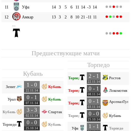
11
Уфа
14
3
5
6
11
14
-3
14
12
Амкар
13
3
2
8
10
21
-11
11
...
Торпедо
14
14
2
3
9
11
29
-18
9
Предшествующие матчи
Торпедо
Кубань
2 - 1
Торпедо
Ростов
22.11.14
1 - 0
Зенит
Кубань
0 - 1
Торпедо
Локомотив
22.11.14
08.11.14
0 - 1
Урал
Кубань
0 - 1
Арсенал
Тула
Торпедо
07.11.14
03.11.14
3 - 3
Кубань
Спартак
0 - 0
Торпедо
Кубань
02.11.14
25.10.14
0 - 0
Торпедо
Кубань
1 - 1
Уфа
Торпедо
25.10.14