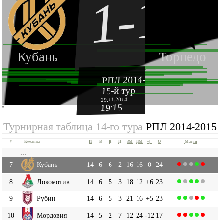
1-1
Кубань
Торпедо
РПЛ 2014-2015
15-й тур
29.11.2014
19:15
''
Турнирная таблица 14-го тура
РПЛ 2014-2015
#
Команда
И
В
Н
П
ЗМ
ПМ
+|-
О
Матчи
...
7
Кубань
14
6
6
2
16
16
0
24
8
Локомотив
14
6
5
3
18
12
+6
23
9
Рубин
14
6
5
3
21
16
+5
23
10
Мордовия
14
5
2
7
12
24
-12
17