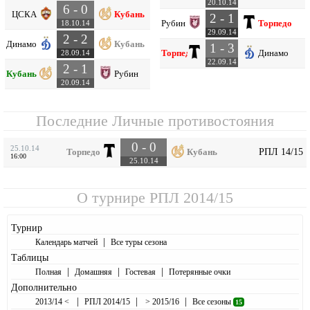
20.10.14
6 - 0
ЦСКА
Кубань
2 - 1
Рубин
Торпедо
18.10.14
29.09.14
2 - 2
Динамо
Кубань
1 - 3
Торпедо
Динамо
28.09.14
22.09.14
2 - 1
Кубань
Рубин
20.09.14
Последние Личные противостояния
0 - 0
25.10.14
РПЛ 14/15
Торпедо
Кубань
16:00
25.10.14
О турнире
РПЛ 2014/15
Турнир
|
Календарь матчей
Все туры сезона
Таблицы
|
|
|
Полная
Домашняя
Гостевая
Потерянные очки
Дополнительно
|
|
|
2013/14 <
РПЛ 2014/15
> 2015/16
Все сезоны
15