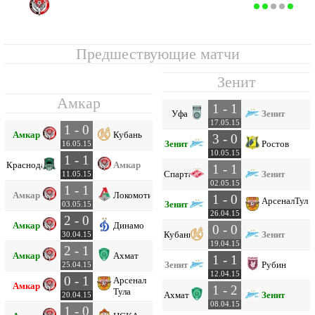
Амкар
11
28
7
7
14
21
39
-18
28
Предшествующие матчи
Зенит
Амкар
1 - 1
Уфа
Зенит
17.05.15
1 - 0
Амкар
Кубань
3 - 0
Зенит
Ростов
16.05.15
10.05.15
1 - 1
Краснодар
Амкар
1 - 1
Спартак
Зенит
11.05.15
02.05.15
1 - 1
Амкар
Локомотив
1 - 0
Арсенал
Тула
Зенит
03.05.15
26.04.15
2 - 0
Амкар
Динамо
0 - 0
Кубань
Зенит
30.04.15
19.04.15
2 - 1
Амкар
Ахмат
1 - 1
Зенит
Рубин
25.04.15
12.04.15
0 - 1
Арсенал
Амкар
1 - 2
Тула
Ахмат
Зенит
20.04.15
08.04.15
1 - 0