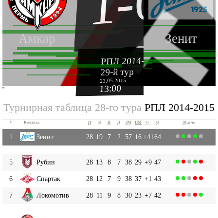
1-0
Амкар
Зенит
РПЛ 2014-2015
29-й тур
23.05.2015
13:00
''
Турнирная таблица 28-го тура
РПЛ 2014-2015
#
Команда
И
В
Н
П
ЗМ
ПМ
+|-
О
Матчи
1
Зенит
28
19
7
2
57
16
+41
64
...
5
Рубин
28
13
8
7
38
29
+9
47
6
Спартак
28
12
7
9
38
37
+1
43
7
Локомотив
28
11
9
8
30
23
+7
42
...