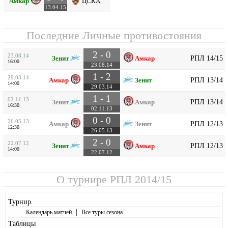
Амкар
ЦСКА
13.04.15
Последние Личные противостояния
2 - 0
23.08.14
РПЛ 14/15
Зенит
Амкар
16:00
23.08.14
1 - 2
29.03.14
РПЛ 13/14
Амкар
Зенит
14:00
29.03.14
1 - 1
02.11.13
РПЛ 13/14
Зенит
Амкар
16:30
02.11.13
0 - 0
26.05.13
РПЛ 12/13
Амкар
Зенит
12:30
26.05.13
2 - 0
22.07.12
РПЛ 12/13
Зенит
Амкар
14:00
22.07.12
О турнире
РПЛ 2014/15
Турнир
|
Календарь матчей
Все туры сезона
Таблицы