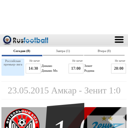
Сегодня (8)
Завтра (1)
Вчера (8)
Российская
Не начат
Не начат
Не начат
премьер-лига
Динамо
Зенит
14:30
17:00
20:00
Динамо Мх
Родина
23.05.2015 Амкар - Зенит 1:0