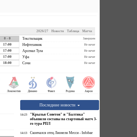
2026/27
Новости
Таблица
Матчи
0 - 0
Текстильщик
Завершен
17:00
Нефтехимик
Не начат
17:00
Арсенал Тула
Не начат
17:00
Уфа
Не начат
18:00
Сочи
Не начат
Локомотив
Динамо
Факел
Родина
Акрон
Последние новости
"Крылья Советов" и "Балтика"
14:23
объявили составы на стартовый матч 3-
го тура РПЛ
Скончался отец Лионеля Месси - Infobae
14:13