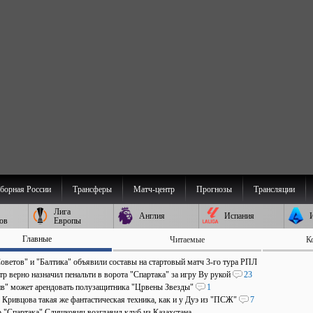
борная России
Трансферы
Матч-центр
Прогнозы
Трансляции
Лига
Англия
Испания
ов
Европы
Главные
Читаемые
К
оветов" и "Балтика" объявили составы на стартовый матч 3-го тура РПЛ
р верно назначил пенальти в ворота "Спартака" за игру Ву рукой
23
в" может арендовать полузащитника "Црвены Звезды"
1
 Кривцова такая же фантастическая техника, как и у Дуэ из "ПСЖ"
7
р "Спартака" Слишкович возглавил клуб из Казахстана