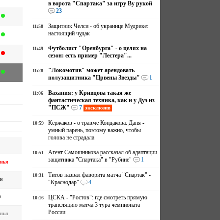
в ворота "Спартака" за игру Ву рукой
23
Защитник Челси - об украинце Мудрике:
11:58
настоящий чудак
Футболист "Оренбурга" - о целях на
11:49
сезон: есть пример "Лестера"...
"Локомотив" может арендовать
11:28
полузащитника "Црвены Звезды"
1
Вахания: у Кривцова такая же
11:06
фантастическая техника, как и у Дуэ из
"ПСЖ"
7
эксклюзив
Кержаков - о травме Кондакова: Даня -
10:59
умный парень, поэтому важно, чтобы
голова не страдала
Агент Самошникова рассказал об адаптации
10:51
защитника "Спартака" в "Рубине"
1
нья
Титов назвал фаворита матча "Спартак" -
10:31
н
"Краснодар"
4
р
ЦСКА - "Ростов": где смотреть прямую
10:16
трансляцию матча 3 тура чемпионата
России
нья