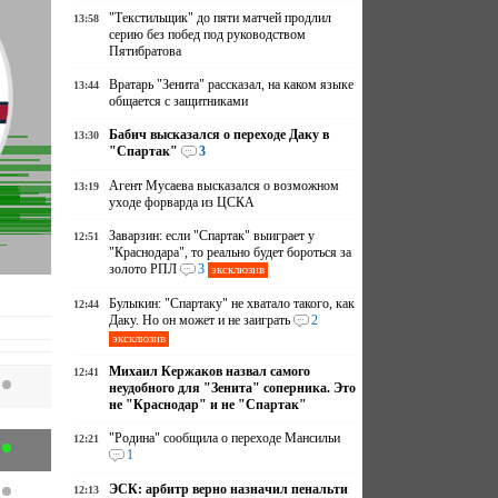
"Текстильщик" до пяти матчей продлил
13:58
серию без побед под руководством
Пятибратова
Вратарь "Зенита" рассказал, на каком языке
13:44
общается с защитниками
Бабич высказался о переходе Даку в
13:30
"Спартак"
3
Агент Мусаева высказался о возможном
13:19
уходе форварда из ЦСКА
Заварзин: если "Спартак" выиграет у
12:51
"Краснодара", то реально будет бороться за
золото РПЛ
3
эксклюзив
Булыкин: "Спартаку" не хватало такого, как
12:44
Даку. Но он может и не заиграть
2
эксклюзив
Михаил Кержаков назвал самого
12:41
неудобного для "Зенита" соперника. Это
не "Краснодар" и не "Спартак"
"Родина" сообщила о переходе Мансильи
12:21
1
ЭСК: арбитр верно назначил пенальти
12:13