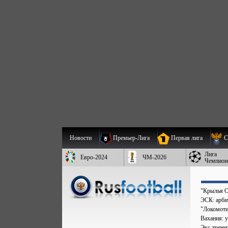
Новости
Премьер-Лига
Первая лига
С
Лига
Евро-2024
ЧМ-2026
Чемпион
"Крылья С
ЭСК: арбит
"Локомоти
Вахания: у
Экс-трене