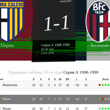
завершён
1-1
Парма
Болонья
Серия А 1998-1999
21-й тур
14.02.1999
Турнирная таблица 20-го тура
Серия А 1998-1999
нда
И
В
Н
П
ЗМ
ПМ
+|-
О
Матчи
Фиорентина
20
13
3
4
37
18
+19
42
Парма
20
10
7
3
37
19
+18
37
Милан
20
10
7
3
31
23
+8
37