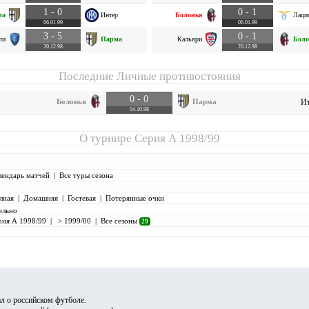
1 - 0
0 - 1
ма
Интер
Болонья
Лаци
06.01.99
06.01.99
3 - 5
0 - 1
ли
Парма
Кальяри
Боло
20.12.98
20.12.98
Последние Личные противостояния
0 - 0
Болонья
Парма
Ит
04.10.98
О турнире
Серия А 1998/99
лендарь матчей
|
Все туры сезона
лная
|
Домашняя
|
Гостевая
|
Потерянные очки
ельно
рия А 1998/99
|
> 1999/00
|
Все сезоны
29
л о российском футболе.