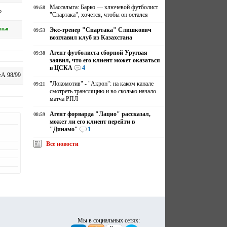
Массалыга: Барко — ключевой футболист
09:58
о
"Спартака", хочется, чтобы он остался
нья
Экс-тренер "Спартака" Слишкович
09:53
возглавил клуб из Казахстана
Агент футболиста сборной Уругвая
09:38
заявил, что его клиент может оказаться
в ЦСКА
4
А 98/99
"Локомотив" - "Акрон": на каком канале
09:21
смотреть трансляцию и во сколько начало
матча РПЛ
Агент форварда "Лацио" рассказал,
08:59
может ли его клиент перейти в
"Динамо"
1
Все новости
Мы в социальных сетях: