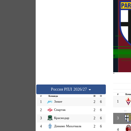
''
Россия
РПЛ
2026/27
#
Кома
#
Команда
И
О
1
1
Зенит
2
6
2
Спартак
2
6
...
3
Краснодар
2
6
3
4
Динамо Махачкала
2
6
4