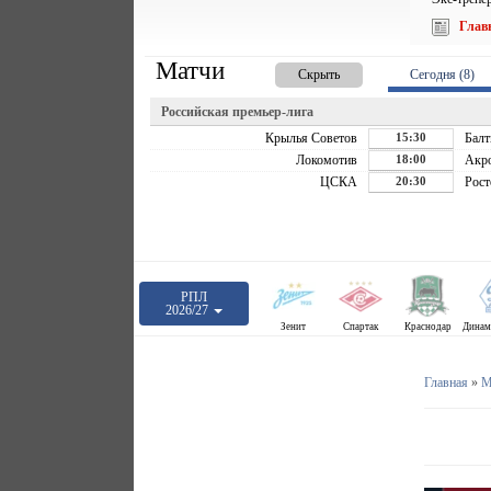
Глав
Матчи
Скрыть
Сегодня (8)
Российская премьер-лига
Крылья Советов
15:30
Балт
Локомотив
18:00
Акр
ЦСКА
20:30
Рост
РПЛ
2026/27
Зенит
Спартак
Краснодар
Главная
»
М