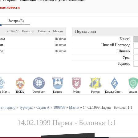
ные новости
Завтра (8)
2026/27
Новости
Таблица
Матчи
Первая лига
ика
Енисей
Не начат
он
Нижний Новгород
Не начат
ов
Шинник
Не начат
Урал
Торпедо
Динамо Махачкала
ЦСКА
Оренбург
Балтика
Рубин
Ростов
Крылья Советов
Ахмат
атч-центр
»
Турниры
»
Серия А
»
1998/99
»
Матчи
» 14.02.1999 Парма - Болонья 1:1
14.02.1999 Парма - Болонья 1:1