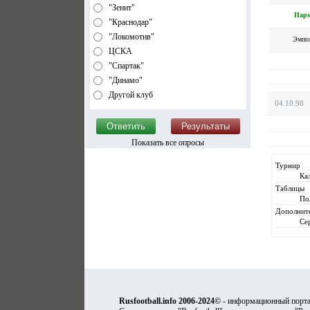
"Зенит"
Пар
"Краснодар"
"Локомотив"
Эмпо
ЦСКА
"Спартак"
"Динамо"
Другой клуб
04.10.98
Показать все опросы
Турнир
Ка
Таблицы
По
Дополнит
Се
Rusfootball.info 2006-2024©
- информационный порта