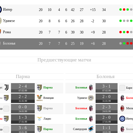
Интер
20
10
4
6
42
27
+15
34
Удинезе
20
8
6
6
26
28
-2
30
Рома
20
7
7
6
39
30
+9
28
Болонья
20
7
7
6
25
19
+6
28
Предшествующие матчи
Парма
Болонья
2 - 4
3 - 1
ус
Парма
Болонья
Бари
07.02.99
07.02.99
2 - 2
2 - 0
ма
Венеция
Удинезе
Боло
31.01.99
31.01.99
0 - 0
2 - 3
Парма
Болонья
Мила
ца
24.01.99
24.01.99
1 - 3
2 - 0
ма
Лацио
Болонья
Инте
17.01.99
17.01.99
3 - 6
1 - 1
Парма
Сампдория
Боло
ца
10.01.99
10.01.99