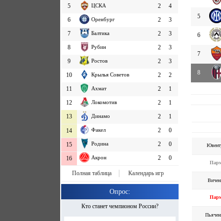
5
ЦСКА
2
4
5
6
Оренбург
2
3
7
Балтика
2
3
6
8
Рубин
2
3
7
9
Ростов
2
3
8
10
Крылья Советов
2
2
11
Ахмат
2
1
12
Локомотив
2
1
13
Динамо
2
1
Факел
2
0
14
Родина
2
0
15
Ювент
Акрон
2
0
16
Пар
Полная таблица
Календарь игр
Вичен
Опрос:
Пар
Кто станет чемпионом России?
Пьячен