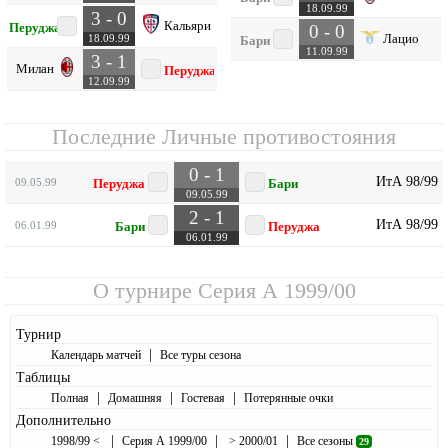
18.09.99
3 - 0
Кальяри
Перуджа
0 - 0
Лацио
18.09.99
Бари
11.09.99
3 - 1
Милан
Перуджа
12.09.99
Последние Личные противостояния
0 - 1
ИтА 98/99
09.05.99
Перуджа
Бари
09.05.99
2 - 1
ИтА 98/99
06.01.99
Бари
Перуджа
06.01.99
О турнире
Серия А 1999/00
Турнир
|
Календарь матчей
Все туры сезона
Таблицы
|
|
|
Полная
Домашняя
Гостевая
Потерянные очки
Дополнительно
|
|
|
1998/99 <
Серия А 1999/00
> 2000/01
Все сезоны
29