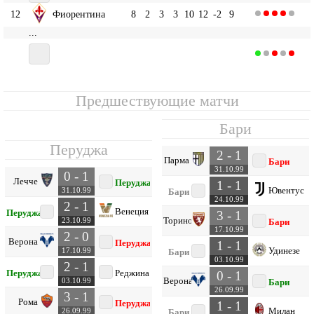
12
Фиорентина
8
2
3
3
10
12
-2
9
...
15
8
1
4
3
6
9
-3
7
Бари
Предшествующие матчи
Бари
Перуджа
2 - 1
Парма
Бари
31.10.99
0 - 1
Лечче
Перуджа
1 - 1
Ювентус
31.10.99
Бари
24.10.99
2 - 1
Венеция
Перуджа
3 - 1
Торино
23.10.99
Бари
17.10.99
2 - 0
Верона
Перуджа
1 - 1
Удинезе
17.10.99
Бари
03.10.99
2 - 1
Перуджа
Реджина
0 - 1
Верона
03.10.99
Бари
26.09.99
3 - 1
Рома
Перуджа
1 - 1
Милан
26.09.99
Бари