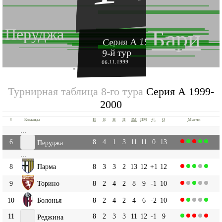
Перуджа
Бари
Серия А 1999-2000
9-й тур
06.11.1999
''
Турнирная таблица 8-го тура
Серия А 1999-
2000
#
Команда
И
В
Н
П
ЗМ
ПМ
+|-
О
Матчи
...
6
8
4
1
3
11
11
0
13
Перуджа
...
8
Парма
8
3
3
2
13
12
+1
12
9
Торино
8
2
4
2
8
9
-1
10
10
Болонья
8
2
4
2
4
6
-2
10
11
8
2
3
3
11
12
-1
9
Реджина