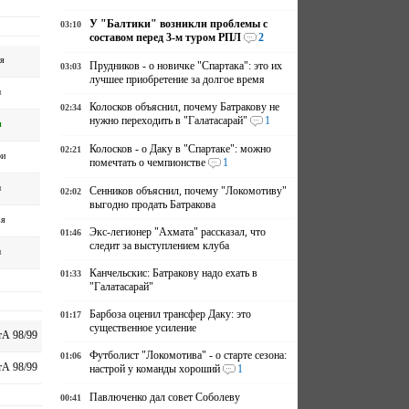
У "Балтики" возникли проблемы с
03:10
составом перед 3-м туром РПЛ
2
я
Прудников - о новичке "Спартака": это их
03:03
лучшее приобретение за долгое время
н
Колосков объяснил, почему Батракову не
02:34
нужно переходить в "Галатасарай"
1
н
Колосков - о Даку в "Спартаке": можно
02:21
ри
помечтать о чемпионстве
1
н
Сенников объяснил, почему "Локомотиву"
02:02
выгодно продать Батракова
ья
Экс-легионер "Ахмата" рассказал, что
01:46
следит за выступлением клуба
н
Канчельскис: Батракову надо ехать в
01:33
"Галатасарай"
Барбоза оценил трансфер Даку: это
01:17
существенное усиление
А 98/99
Футболист "Локомотива" - о старте сезона:
01:06
А 98/99
настрой у команды хороший
1
Павлюченко дал совет Соболеву
00:41