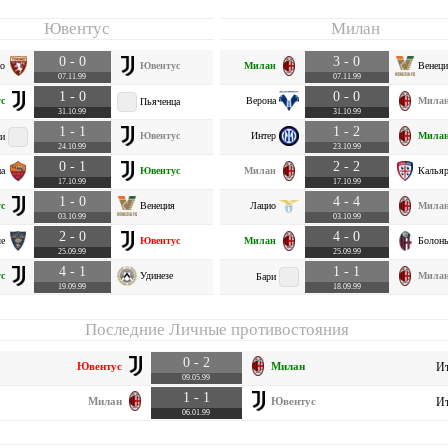
Ювентус
Милан
0 - 0
3 - 0
о
Ювентус
Милан
Венеци
07.11.99
07.11.99
1 - 0
0 - 0
с
Верона
Мила
Пьяченца
31.10.99
31.10.99
1 - 1
1 - 2
Ювентус
Интер
Мила
и
24.10.99
23.10.99
0 - 1
2 - 2
а
Ювентус
Милан
Калья
17.10.99
17.10.99
1 - 0
4 - 4
с
Венеция
Лацио
Мила
03.10.99
03.10.99
2 - 0
4 - 0
е
Ювентус
Милан
Болон
25.09.99
25.09.99
4 - 1
1 - 1
с
Удинезе
Мила
Бари
19.09.99
18.09.99
Последние Личные противостояния
0 - 2
Ювентус
Милан
Ит
09.05.99
1 - 1
Милан
Ювентус
Ит
06.01.99