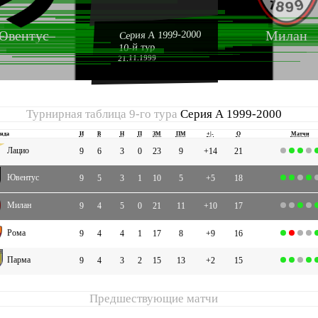
Ювентус
Милан
Серия А 1999-2000
10-й тур
21.11.1999
Турнирная таблица 9-го тура
Серия А 1999-2000
нда
И
В
Н
П
ЗМ
ПМ
+|-
О
Матчи
Лацио
9
6
3
0
23
9
+14
21
Ювентус
9
5
3
1
10
5
+5
18
Милан
9
4
5
0
21
11
+10
17
Рома
9
4
4
1
17
8
+9
16
Парма
9
4
3
2
15
13
+2
15
Предшествующие матчи