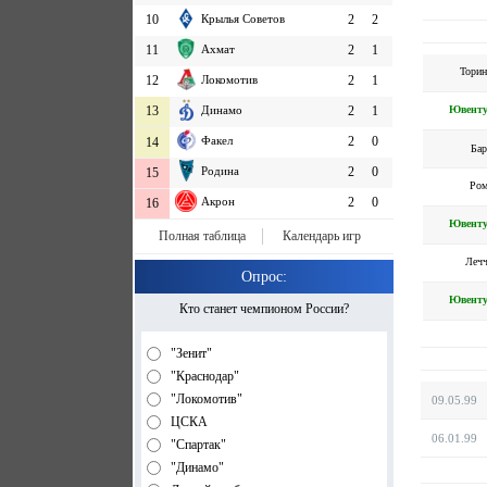
10
Крылья Советов
2
2
11
Ахмат
2
1
Торин
12
Локомотив
2
1
Ювенту
13
Динамо
2
1
Факел
2
0
14
Бар
Родина
2
0
15
Ром
Акрон
2
0
16
Ювенту
Полная таблица
Календарь игр
Лечч
Опрос:
Ювенту
Кто станет чемпионом России?
"Зенит"
"Краснодар"
"Локомотив"
09.05.99
ЦСКА
06.01.99
"Спартак"
"Динамо"