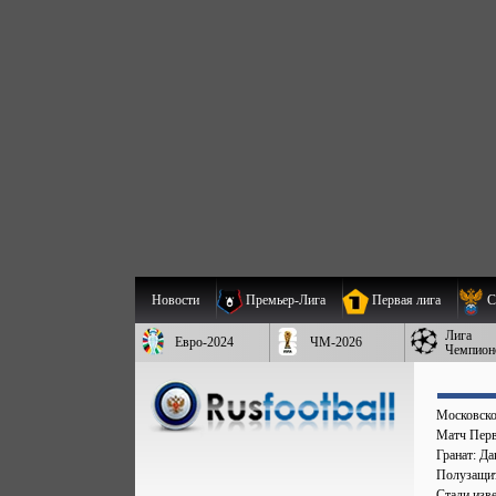
Новости
Премьер-Лига
Первая лига
С
Лига
Евро-2024
ЧМ-2026
Чемпион
Московско
Матч Перв
Гранат: Д
Полузащит
Стали изве