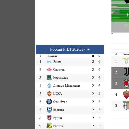
''
Россия
РПЛ
2026/27
#
Кома
#
Команда
И
О
1
1
Зенит
2
6
2
Спартак
2
6
2
3
Краснодар
2
6
3
4
Динамо Махачкала
2
6
5
ЦСКА
2
4
4
6
Оренбург
2
3
5
7
Балтика
2
3
8
Рубин
2
3
9
Ростов
2
3