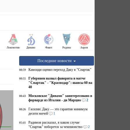
Локомотив
Динамо
Факел
Родина
Акрон
Последние новости
Камоцци оценил переход Даку в "Спартак"
08:59
Губерниев назвал фаворита в матче
08:55
"Спартак" - "Краснодар": шансы 60 на
40
Московское "Динамо" заинтересовано в
08:43
форварде из Италии - ди Марцио
2
Гасилин: Даку — это гарантия минимум
08:26
десяти мячей
1
Радимов рассказал, в каком случае
05:41
"Спартак" поборется за чемпионство
2