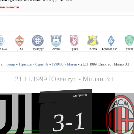
ные новости
Динамо Махачкала
ЦСКА
Оренбург
Балтика
Рубин
Ростов
Крылья Советов
Ахмат
атч-центр
»
Турниры
»
Серия А
»
1999/00
»
Матчи
» 21.11.1999 Ювентус - Милан 3:1
21.11.1999 Ювентус - Милан 3:1
завершён
3-1