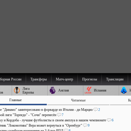
борная России
Трансферы
Матч-центр
Прогнозы
Трансляции
Лига
Англия
Испания
ов
Европы
Главные
Читаемые
К
е "Динамо" заинтересовано в форварде из Италии - ди Марцио
2
ой лиги "Торпедо" - "Сочи" перенесён
7
аку и Кордоба - лучшие футболисты в своем амплуа в нашем чемпионате
6
ник "Локомотива" Вера может вернуться в "Оренбург"
9
стны судейские назначения на 3-й тур РПЛ
8