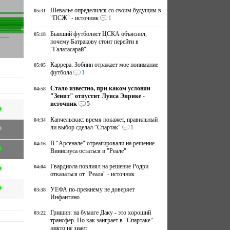
Шевалье определился со своим будущим в
05:31
"ПСЖ" - источник
1
Бывший футболист ЦСКА объяснил,
05:18
почему Батракову стоит перейти в
"Галатасарай"
Каррера: Зобнин отражает мое понимание
05:05
футбола
1
Стало известно, при каком условии
04:58
"Зенит" отпустит Луиса Энрике -
источник
5
Канчельскис: время покажет, правильный
04:34
ли выбор сделал "Спартак"
1
В "Арсенале" отреагировали на решение
04:16
Винисиуса остаться в "Реале"
Гвардиола повлиял на решение Родри
04:04
отказаться от "Реала" - источник
УЕФА по-прежнему не доверяет
03:38
Инфантино
Гришин: на бумаге Даку - это хороший
03:22
трансфер. Но как заиграет в "Спартаке"
никто не знает