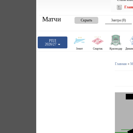
Глав
Матчи
Скрыть
Завтра (8)
РПЛ
2026/27
Зенит
Спартак
Краснодар
Главная
»
М