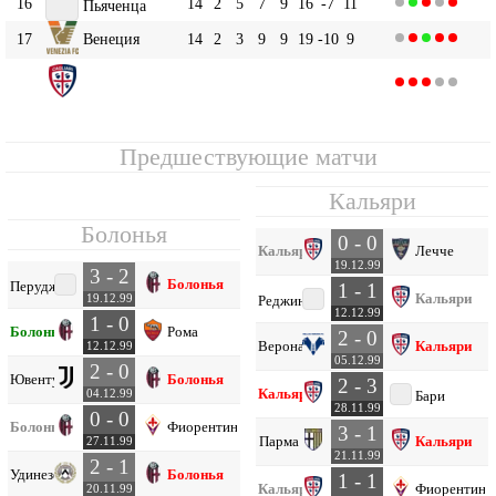
16
14
2
5
7
9
16
-7
11
Пьяченца
17
Венеция
14
2
3
9
9
19
-10
9
Кальяри
18
14
0
7
7
12
25
-13
7
Предшествующие матчи
Кальяри
Болонья
0 - 0
Кальяри
Лечче
19.12.99
3 - 2
Болонья
Перуджа
1 - 1
Кальяри
19.12.99
Реджина
12.12.99
1 - 0
Болонья
Рома
2 - 0
Верона
Кальяри
12.12.99
05.12.99
2 - 0
Ювентус
Болонья
2 - 3
Кальяри
04.12.99
Бари
28.11.99
0 - 0
Болонья
Фиорентина
3 - 1
Парма
Кальяри
27.11.99
21.11.99
2 - 1
Удинезе
Болонья
1 - 1
Кальяри
Фиорентина
20.11.99