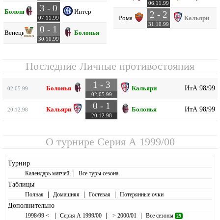
06.11.99
3 - 0
Болонья
Интер
2 - 2
Рома
Кальяри
07.11.99
31.10.99
0 - 1
Венеция
Болонья
30.10.99
Последние Личные противостояния
1 - 3
ИтА 98/99
Болонья
Кальяри
02.05.99
02.05.99
0 - 1
ИтА 98/99
Кальяри
Болонья
20.12.98
20.12.98
О турнире
Серия А 1999/00
Турнир
|
Календарь матчей
Все туры сезона
Таблицы
|
|
|
Полная
Домашняя
Гостевая
Потерянные очки
Дополнительно
|
|
|
1998/99 <
Серия А 1999/00
> 2000/01
Все сезоны
29