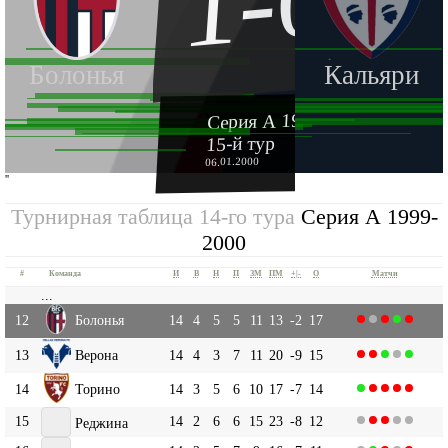
1-0
Болонья
Кальяри
Серия А 1999-2000
15-й тур
06.01.2000
''
Турнирная таблица 14-го тура
Серия А 1999-
2000
#
Команда
И
В
Н
П
ЗМ
ПМ
+|-
О
Матчи
...
12
Болонья
14
4
5
5
11
13
-2
17
13
Верона
14
4
3
7
11
20
-9
15
14
Торино
14
3
5
6
10
17
-7
14
15
14
2
6
6
15
23
-8
12
Реджина