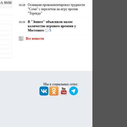
А 99/00
Осинькин прокомментировал трудности
16:28
"Сочи" с перелетом на игру против
"Торпедо"
В "Зените" объяснили малое
16:16
количество игрового времени у
Мостового
5
Все новости
Мы в социальных сетях: