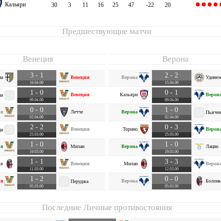
Кальяри
30
3
11
16
25
47
-22
20
Предшествующие матчи
Венеция
Верона
3 - 1
2 - 2
ма
Венеция
Верона
Удинез
16.04.00
15.04.00
1 - 0
0 - 1
Венеция
Кальяри
Верон
на
09.04.00
09.04.00
0 - 0
1 - 0
ия
Лечче
Верона
Пьячен
02.04.00
02.04.00
2 - 2
0 - 3
Венеция
Торино
Верон
ца
25.03.00
25.03.00
1 - 0
1 - 0
ия
Милан
Верона
Лацио
19.03.00
19.03.00
1 - 1
3 - 3
ья
Венеция
Милан
Верон
11.03.00
12.03.00
1 - 2
0 - 0
ия
Верона
Болонь
Перуджа
05.03.00
05.03.00
Последние Личные противостояния