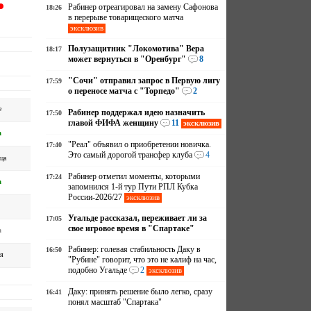
Рабинер отреагировал на замену Сафонова
18:26
в перерыве товарищеского матча
эксклюзив
Полузащитник "Локомотива" Вера
18:17
может вернуться в "Оренбург"
8
"Сочи" отправил запрос в Первую лигу
17:59
о переносе матча с "Торпедо"
2
е
Рабинер поддержал идею назначить
17:50
главой ФИФА женщину
11
эксклюзив
а
"Реал" объявил о приобретении новичка.
17:40
Это самый дорогой трансфер клуба
4
ца
Рабинер отметил моменты, которыми
17:24
а
запомнился 1-й тур Пути РПЛ Кубка
России-2026/27
эксклюзив
Угальде рассказал, переживает ли за
17:05
свое игровое время в "Спартаке"
а
Рабинер: голевая стабильность Даку в
16:50
я
"Рубине" говорит, что это не калиф на час,
подобно Угальде
2
эксклюзив
Даку: принять решение было легко, сразу
16:41
понял масштаб "Спартака"