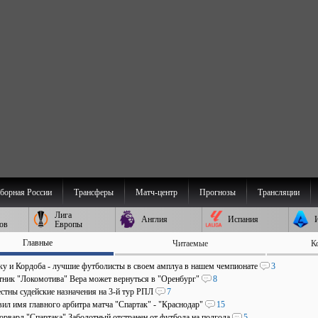
борная России
Трансферы
Матч-центр
Прогнозы
Трансляции
Лига
Англия
Испания
ов
Европы
Главные
Читаемые
К
аку и Кордоба - лучшие футболисты в своем амплуа в нашем чемпионате
3
ник "Локомотива" Вера может вернуться в "Оренбург"
8
стны судейские назначения на 3-й тур РПЛ
7
ил имя главного арбитра матча "Спартак" - "Краснодар"
15
рвард "Спартака" Заболотный отстранен от футбола на полгода
5