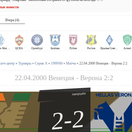
ные новости
Вчера (4)
Динамо Махачкала
ЦСКА
Оренбург
Балтика
Рубин
Ростов
Крылья Советов
Ахмат
атч-центр
»
Турниры
»
Серия А
»
1999/00
»
Матчи
» 22.04.2000 Венеция - Верона 2:2
22.04.2000 Венеция - Верона 2:2
завершён
2-2