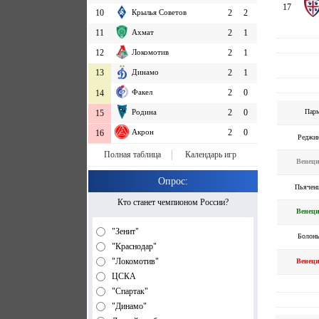
17
10
Крылья Советов
2
2
11
Ахмат
2
1
12
Локомотив
2
1
13
Динамо
2
1
Факел
2
0
14
Пар
Родина
2
0
15
Акрон
2
0
16
Реджи
Полная таблица
Календарь игр
Венец
Опрос:
Пьячен
Кто станет чемпионом России?
Венец
"Зенит"
Болон
"Краснодар"
"Локомотив"
Венец
ЦСКА
"Спартак"
"Динамо"