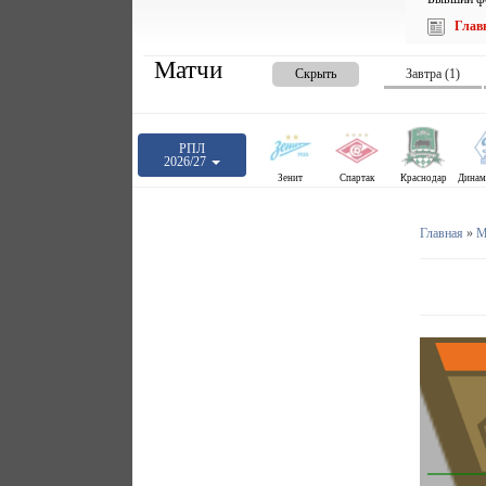
Глав
Матчи
Скрыть
Завтра (1)
РПЛ
2026/27
Зенит
Спартак
Краснодар
Главная
»
М