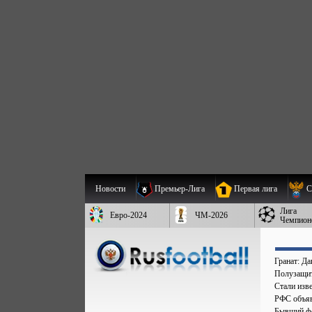
Новости
Премьер-Лига
Первая лига
С
Лига
Евро-2024
ЧМ-2026
Чемпион
Гранат: Д
Полузащит
Стали изве
РФС объяв
Бывший фо