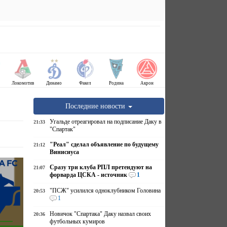
Локомотив
Динамо
Факел
Родина
Акрон
Последние новости
Угальде отреагировал на подписание Даку в
21:33
"Спартак"
"Реал" сделал объявление по будущему
21:12
Винисиуса
Сразу три клуба РПЛ претендуют на
21:07
форварда ЦСКА - источник
1
"ПСЖ" усилился одноклубником Головина
20:53
1
Новичок "Спартака" Даку назвал своих
20:36
футбольных кумиров