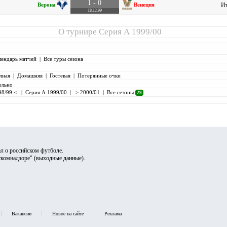
1 - 0
Верона
Венеция
Ит
18.12.99
О турнире
Серия А 1999/00
лендарь матчей
|
Все туры сезона
лная
|
Домашняя
|
Гостевая
|
Потерянные очки
ельно
98/99 <
|
Серия А 1999/00
|
> 2000/01
|
Все сезоны
29
л о российском футболе.
скомнадзоре" (
выходные данные
).
Вакансии
Новое на сайте
Реклама