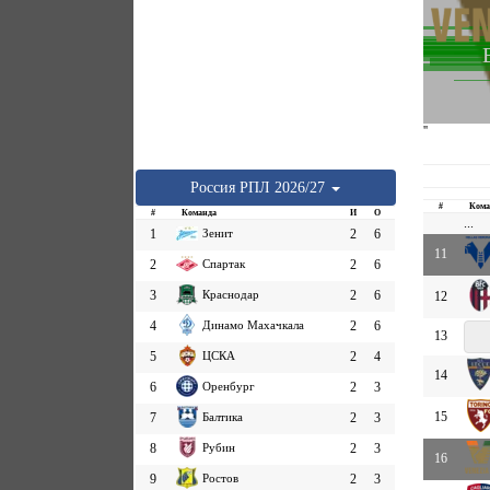
''
Россия
РПЛ
2026/27
#
Кома
#
Команда
И
О
...
1
Зенит
2
6
11
2
Спартак
2
6
3
Краснодар
2
6
12
4
Динамо Махачкала
2
6
13
5
ЦСКА
2
4
14
6
Оренбург
2
3
15
7
Балтика
2
3
8
Рубин
2
3
16
9
Ростов
2
3