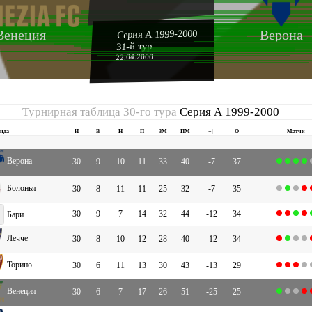
Венеция
Верона
Серия А 1999-2000
31-й тур
22.04.2000
Турнирная таблица 30-го тура
Серия А 1999-2000
нда
И
В
Н
П
ЗМ
ПМ
+|-
О
Матчи
Верона
30
9
10
11
33
40
-7
37
Болонья
30
8
11
11
25
32
-7
35
30
9
7
14
32
44
-12
34
Бари
Лечче
30
8
10
12
28
40
-12
34
Торино
30
6
11
13
30
43
-13
29
Венеция
30
6
7
17
26
51
-25
25