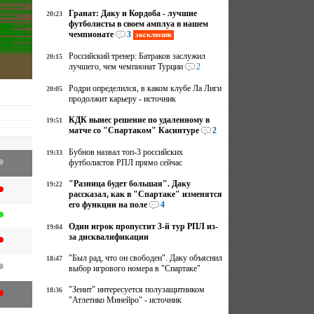
Гранат: Даку и Кордоба - лучшие
20:23
футболисты в своем амплуа в нашем
чемпионате
3
эксклюзив
Российский тренер: Батраков заслужил
20:15
лучшего, чем чемпионат Турции
2
Родри определился, в каком клубе Ла Лиги
20:05
продолжит карьеру - источник
КДК вынес решение по удаленному в
19:51
матче со "Спартаком" Касинтуре
2
Бубнов назвал топ-3 российских
19:33
футболистов РПЛ прямо сейчас
"Разница будет большая". Даку
19:22
рассказал, как в "Спартаке" изменятся
его функции на поле
4
Один игрок пропустит 3-й тур РПЛ из-
19:04
за дисквалификации
"Был рад, что он свободен". Даку объяснил
18:47
выбор игрового номера в "Спартаке"
"Зенит" интересуется полузащитником
18:36
"Атлетико Минейро" - источник