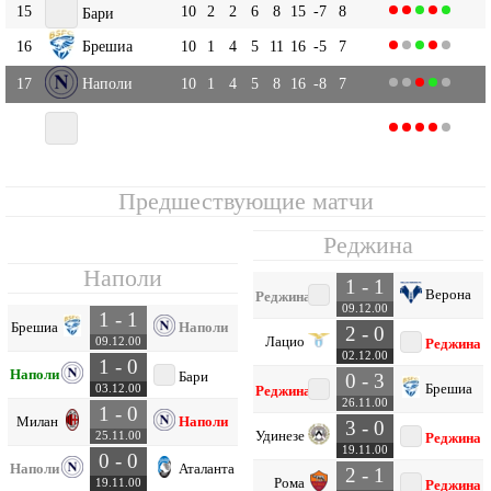
15
10
2
2
6
8
15
-7
8
Бари
16
Брешиа
10
1
4
5
11
16
-5
7
17
Наполи
10
1
4
5
8
16
-8
7
18
10
1
1
8
5
19
-14
4
Реджина
Предшествующие матчи
Реджина
Наполи
1 - 1
Верона
Реджина
09.12.00
1 - 1
Брешиа
Наполи
2 - 0
Лацио
09.12.00
Реджина
02.12.00
1 - 0
Наполи
Бари
0 - 3
Брешиа
03.12.00
Реджина
26.11.00
1 - 0
Милан
Наполи
3 - 0
Удинезе
25.11.00
Реджина
19.11.00
0 - 0
Наполи
Аталанта
2 - 1
Рома
19.11.00
Реджина