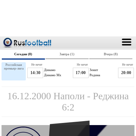
Сегодня (8)
Завтра (1)
Вчера (8)
Российская
Не начат
Не начат
Не начат
премьер-лига
Динамо
Зенит
14:30
17:00
20:00
Динамо Мх
Родина
16.12.2000 Наполи - Реджина
6:2