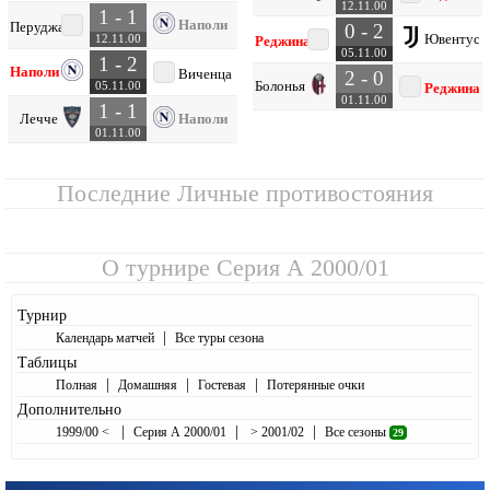
12.11.00
1 - 1
Наполи
Перуджа
0 - 2
Ювентус
12.11.00
Реджина
05.11.00
1 - 2
Наполи
Виченца
2 - 0
Болонья
05.11.00
Реджина
01.11.00
1 - 1
Лечче
Наполи
01.11.00
Последние Личные противостояния
О турнире
Серия А 2000/01
Турнир
|
Календарь матчей
Все туры сезона
Таблицы
|
|
|
Полная
Домашняя
Гостевая
Потерянные очки
Дополнительно
|
|
|
1999/00 <
Серия А 2000/01
> 2001/02
Все сезоны
29