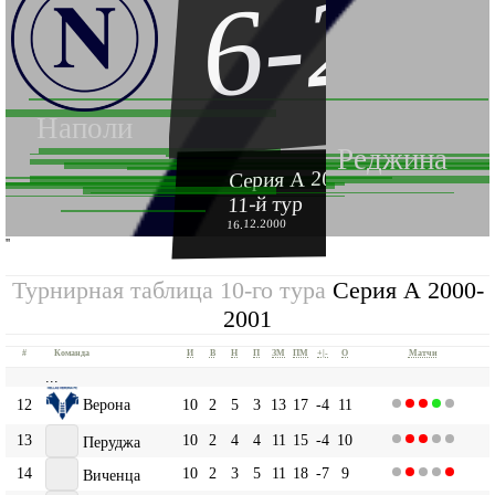
6-2
Наполи
Реджина
Серия А 2000-2001
11-й тур
16.12.2000
''
Турнирная таблица 10-го тура
Серия А 2000-
2001
#
Команда
И
В
Н
П
ЗМ
ПМ
+|-
О
Матчи
...
12
Верона
10
2
5
3
13
17
-4
11
13
10
2
4
4
11
15
-4
10
Перуджа
14
10
2
3
5
11
18
-7
9
Виченца