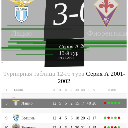
3-0
Лацио
Фиорентина
Серия А 2001-2002
13-й тур
09.12.2001
''
Турнирная таблица 12-го тура
Серия А 2001-
2002
#
Команда
И
В
Н
П
ЗМ
ПМ
+|-
О
Матчи
...
5
Лацио
12
5
5
2
15
7
+8
20
...
9
Брешиа
12
4
5
3
18
20
-2
17
10
Удинезе
12
4
3
5
20
21
-1
15