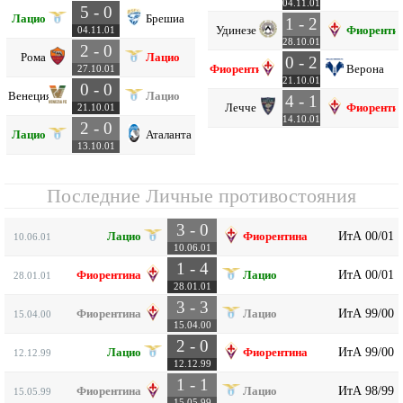
04.11.01
5 - 0
Лацио
Брешиа
1 - 2
Удинезе
Фиоренти
04.11.01
28.10.01
2 - 0
Рома
Лацио
0 - 2
Фиорентина
Верона
27.10.01
21.10.01
0 - 0
Венеция
Лацио
4 - 1
Лечче
Фиоренти
21.10.01
14.10.01
2 - 0
Лацио
Аталанта
13.10.01
Последние Личные противостояния
3 - 0
ИтА 00/01
Лацио
Фиорентина
10.06.01
10.06.01
1 - 4
ИтА 00/01
Фиорентина
Лацио
28.01.01
28.01.01
3 - 3
ИтА 99/00
Фиорентина
Лацио
15.04.00
15.04.00
2 - 0
ИтА 99/00
Лацио
Фиорентина
12.12.99
12.12.99
1 - 1
ИтА 98/99
Фиорентина
Лацио
15.05.99
15.05.99