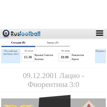
Сегодня (8)
Завтра (8)
Российская
Не начат
Не начат
Первая ли
премьер-лига
Крылья Советов
Локомотив
15:30
18:00
Балтика
Акрон
09.12.2001 Лацио -
Фиорентина 3:0