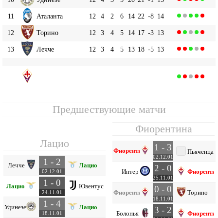
11
Аталанта
12
4
2
6
14
22
-8
14
12
Торино
12
3
4
5
14
17
-3
13
13
Лечче
12
3
4
5
13
18
-5
13
...
Фиорентина
17
12
3
1
8
15
26
-11
10
Предшествующие матчи
Фиорентина
Лацио
1 - 3
Фиорентина
Пьяченца
02.12.01
1 - 2
Лечче
Лацио
2 - 0
Интер
Фиоренти
02.12.01
25.11.01
1 - 0
Лацио
Ювентус
0 - 0
Фиорентина
Торино
24.11.01
18.11.01
1 - 4
Удинезе
Лацио
3 - 2
Болонья
Фиоренти
18.11.01