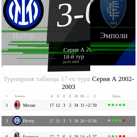
3-0
Интер
Эмполи
Серия А 2002-2003
18-й тур
26.01.2003
''
Турнирная таблица 17-го тура
Серия А 2002-
2003
#
Команда
И
В
Н
П
ЗМ
ПМ
+|-
О
Матчи
1
Милан
17
12
3
2
34
11
+23
39
...
3
Интер
17
11
3
3
34
20
+14
36
...
6
Болонья
17
7
6
4
19
14
+5
27