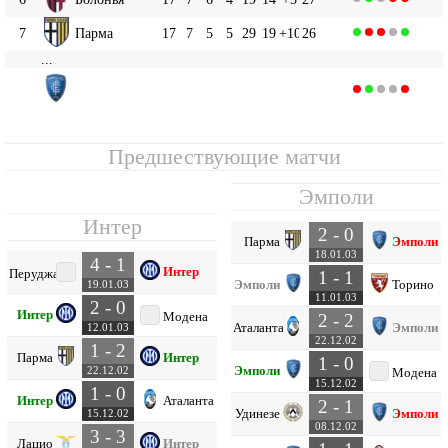
7
Парма
17
7
5
5
29
19
+10
26
...
Эмполи
10
17
6
4
7
24
24
0
22
Предшествующие матчи
Эмполи
Интер
2 - 0
Парма
Эмполи
18.01.03
4 - 1
Интер
Перуджа
1 - 1
Эмполи
Торино
19.01.03
11.01.03
2 - 0
Интер
Модена
2 - 2
Аталанта
Эмполи
12.01.03
22.12.02
1 - 2
Парма
Интер
1 - 0
Эмполи
22.12.02
Модена
15.12.02
1 - 0
Интер
Аталанта
2 - 1
Удинезе
Эмполи
15.12.02
08.12.02
3 - 3
Лацио
Интер