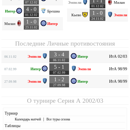
1 - 1
Эмполи
Милан
07.12.02
01.12.02
4 - 0
Интер
Брешиа
1 - 0
Кьево
Эмполи
01.12.02
24.11.02
1 - 0
Милан
Интер
23.11.02
Последние Личные противостояния
3 - 4
ИтА 02/03
Эмполи
Интер
06.11.02
06.11.02
5 - 1
ИтА 98/99
Интер
Эмполи
07.02.99
07.02.99
1 - 2
ИтА 98/99
Эмполи
Интер
27.09.98
27.09.98
О турнире
Серия А 2002/03
Турнир
|
Календарь матчей
Все туры сезона
Таблицы