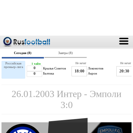
Сегодня (8)
Завтра (8)
Российская
Не начат
Не начат
1 тайм
премьер-лига
0
Крылья Советов
Локомотив
18:00
20:30
0
Балтика
Акрон
26.01.2003 Интер - Эмполи
3:0