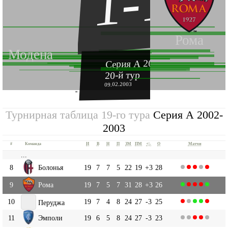
1-1
Рома
Модена
Серия А 2002-2003
20-й тур
09.02.2003
''
Турнирная таблица 19-го тура
Серия А 2002-
2003
#
Команда
И
В
Н
П
ЗМ
ПМ
+|-
О
Матчи
...
8
Болонья
19
7
7
5
22
19
+3
28
9
Рома
19
7
5
7
31
28
+3
26
10
19
7
4
8
24
27
-3
25
Перуджа
11
Эмполи
19
6
5
8
24
27
-3
23