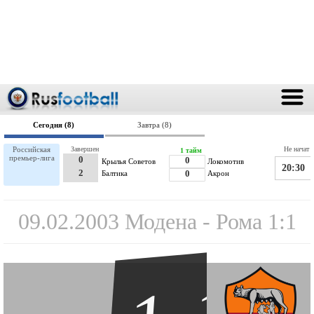
Сегодня (8)
Завтра (8)
Российская
Завершен
Не начат
1 тайм
премьер-лига
0
0
Крылья Советов
Локомотив
20:30
2
Балтика
0
Акрон
09.02.2003 Модена - Рома 1:1