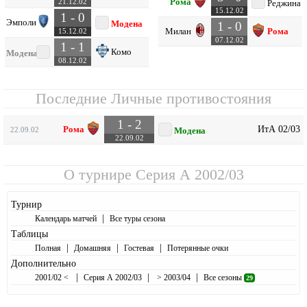
Рома
21.12.02
Реджина
15.12.02
1 - 0
Эмполи
Модена
1 - 0
Милан
Рома
15.12.02
07.12.02
1 - 1
Комо
Модена
08.12.02
Последние Личные противостояния
1 - 2
ИтА 02/03
Рома
22.09.02
Модена
22.09.02
О турнире
Серия А 2002/03
Турнир
|
Календарь матчей
Все туры сезона
Таблицы
|
|
|
Полная
Домашняя
Гостевая
Потерянные очки
Дополнительно
|
|
|
2001/02 <
Серия А 2002/03
> 2003/04
Все сезоны
29