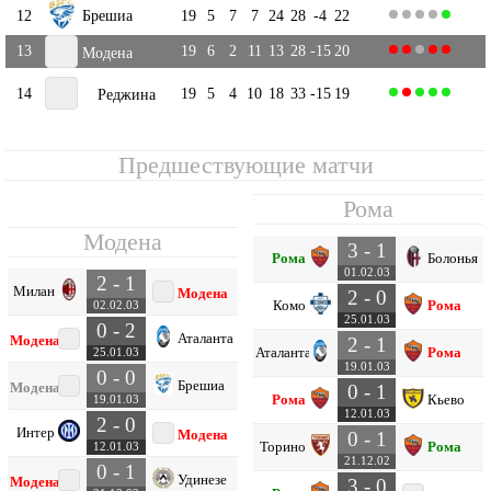
12
Брешиа
19
5
7
7
24
28
-4
22
13
19
6
2
11
13
28
-15
20
Модена
14
19
5
4
10
18
33
-15
19
Реджина
Предшествующие матчи
Рома
Модена
3 - 1
Рома
Болонья
01.02.03
2 - 1
Милан
Модена
2 - 0
Комо
Рома
02.02.03
25.01.03
0 - 2
Аталанта
Модена
2 - 1
Аталанта
Рома
25.01.03
19.01.03
0 - 0
Брешиа
Модена
0 - 1
Рома
Кьево
19.01.03
12.01.03
2 - 0
Интер
Модена
0 - 1
Торино
Рома
12.01.03
21.12.02
0 - 1
Удинезе
Модена
3 - 0