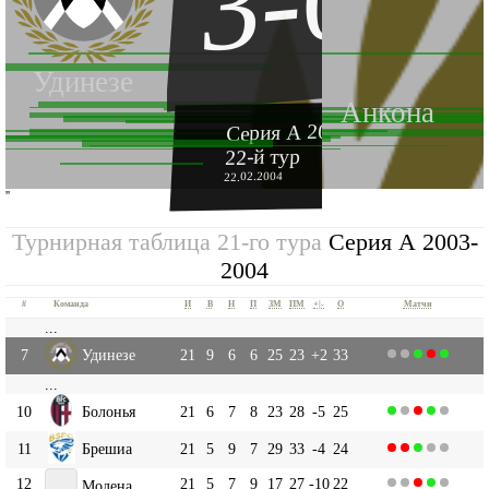
3-0
Удинезе
Анкона
Серия А 2003-2004
22-й тур
22.02.2004
''
Турнирная таблица 21-го тура
Серия А 2003-
2004
#
Команда
И
В
Н
П
ЗМ
ПМ
+|-
О
Матчи
...
7
Удинезе
21
9
6
6
25
23
+2
33
...
10
Болонья
21
6
7
8
23
28
-5
25
11
Брешиа
21
5
9
7
29
33
-4
24
12
21
5
7
9
17
27
-10
22
Модена