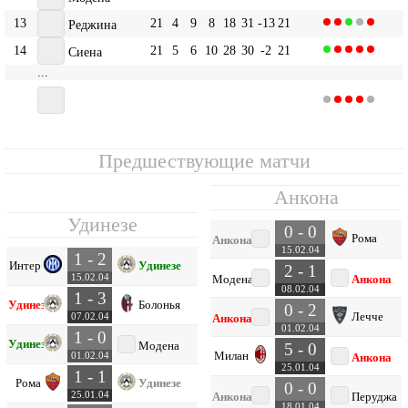
13
21
4
9
8
18
31
-13
21
Реджина
14
21
5
6
10
28
30
-2
21
Сиена
...
18
21
0
6
15
8
39
-31
6
Анкона
Предшествующие матчи
Анкона
Удинезе
0 - 0
Рома
Анкона
15.02.04
1 - 2
Интер
Удинезе
2 - 1
15.02.04
Модена
Анкона
08.02.04
1 - 3
Удинезе
Болонья
0 - 2
Лечче
07.02.04
Анкона
01.02.04
1 - 0
Удинезе
Модена
5 - 0
Милан
01.02.04
Анкона
25.01.04
1 - 1
Рома
Удинезе
0 - 0
25.01.04
Анкона
Перуджа
18.01.04