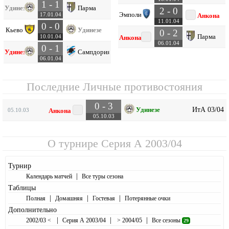
1 - 1
Удинезе
Парма
2 - 0
Эмполи
17.01.04
Анкона
11.01.04
0 - 0
Кьево
Удинезе
0 - 2
Парма
10.01.04
Анкона
06.01.04
0 - 1
Удинезе
Сампдория
06.01.04
Последние Личные противостояния
0 - 3
ИтА 03/04
Удинезе
05.10.03
Анкона
05.10.03
О турнире
Серия А 2003/04
Турнир
|
Календарь матчей
Все туры сезона
Таблицы
|
|
|
Полная
Домашняя
Гостевая
Потерянные очки
Дополнительно
|
|
|
2002/03 <
Серия А 2003/04
> 2004/05
Все сезоны
29