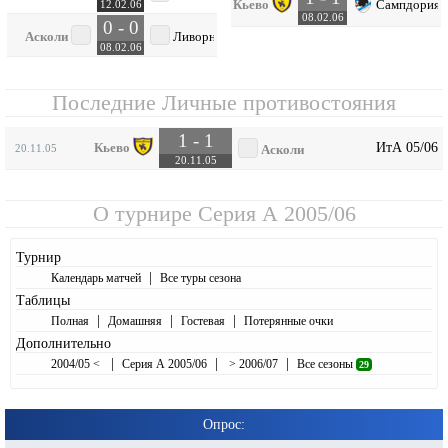
Кьево
Сампдория
12.02.06
08.02.06
0 - 0
Асколи
Ливорно
08.02.06
Последние Личные противостояния
1 - 1
ИтА 05/06
Кьево
20.11.05
Асколи
20.11.05
О турнире
Серия А 2005/06
Турнир
|
Календарь матчей
Все туры сезона
Таблицы
|
|
|
Полная
Домашняя
Гостевая
Потерянные очки
Дополнительно
|
|
|
2004/05 <
Серия А 2005/06
> 2006/07
Все сезоны
29
Опрос: