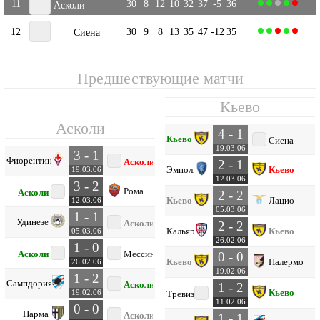
11
30
8
12
10
32
37
-5
36
Асколи
12
30
9
8
13
35
47
-12
35
Сиена
Предшествующие матчи
Кьево
Асколи
4 - 1
Кьево
Сиена
19.03.06
3 - 1
Фиорентина
Асколи
2 - 1
Эмполи
Кьево
19.03.06
12.03.06
3 - 2
Рома
Асколи
2 - 2
Кьево
Лацио
12.03.06
05.03.06
1 - 1
Удинезе
Асколи
2 - 2
Кальяри
Кьево
05.03.06
26.02.06
1 - 0
Асколи
Мессина
0 - 0
Кьево
Палермо
26.02.06
19.02.06
1 - 2
Сампдория
Асколи
1 - 2
Кьево
19.02.06
Тревизо
11.02.06
0 - 0
Парма
Асколи
1 - 1