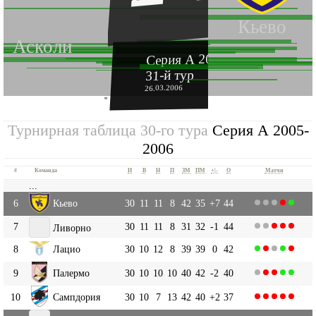
Кьево
Асколи
Серия А 2005-2006
31-й тур
26.03.2006
''
Турнирная таблица 30-го тура
Серия А 2005-
2006
#
Команда
И
В
Н
П
ЗМ
ПМ
+|-
О
Матчи
...
6
Кьево
30
11
11
8
42
35
+7
44
7
30
11
11
8
31
32
-1
44
Ливорно
8
Лацио
30
10
12
8
39
39
0
42
9
Палермо
30
10
10
10
40
42
-2
40
10
Сампдория
30
10
7
13
42
40
+2
37