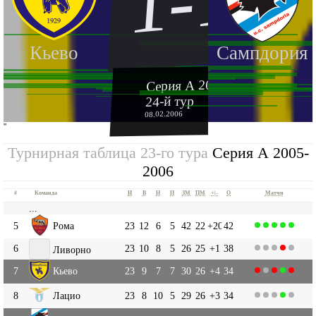
1-1
Кьево
Сампдория
Серия А 2005-2006
24-й тур
08.02.2006
''
Турнирная таблица 23-го тура
Серия А 2005-
2006
#
Команда
И
В
Н
П
ЗМ
ПМ
+|-
О
Матчи
...
5
Рома
23
12
6
5
42
22
+20
42
6
23
10
8
5
26
25
+1
38
Ливорно
7
Кьево
23
9
7
7
30
26
+4
34
8
Лацио
23
8
10
5
29
26
+3
34