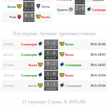
08.01.06
3 - 1
Кьево
Лечче
2 - 0
Удинезе
Сампдори
08.01.06
21.12.05
4 - 0
Рома
Кьево
21.12.05
Последние Личные противостояния
1 - 2
ИтА 05/06
Сампдория
Кьево
25.09.05
25.09.05
1 - 0
ИтА 04/05
Сампдория
Кьево
06.03.05
06.03.05
0 - 2
ИтА 04/05
Кьево
Сампдория
27.10.04
27.10.04
1 - 0
ИтА 03/04
Сампдория
Кьево
29.02.04
29.02.04
1 - 1
ИтА 03/04
Кьево
Сампдория
19.10.03
19.10.03
О турнире
Серия А 2005/06