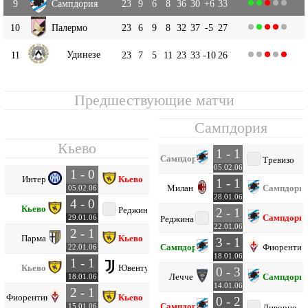
9
Сампдория
23
9
6
8
36
30
+6
33
10
Палермо
23
6
9
8
32
37
-5
27
Удинезе
11
23
7
5
11
23
33
-10
26
Предшествующие матчи
Сампдория
Кьево
1 - 1
Сампдория
Тревизо
05.02.06
1 - 0
Интер
Кьево
1 - 1
Милан
Сампдори
05.02.06
28.01.06
4 - 0
Кьево
Реджина
2 - 1
Сампдори
29.01.06
Реджина
22.01.06
2 - 1
Парма
Кьево
3 - 1
Сампдория
Фиорентин
22.01.06
18.01.06
1 - 1
Кьево
Ювентус
0 - 3
Лечче
Сампдори
18.01.06
14.01.06
2 - 1
Фиорентина
Кьево
0 - 2
Сампдория
15.01.06
Ливорно