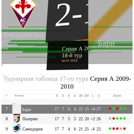
2-1
Фиорентина
Бари
Серия А 2009-2010
18-й тур
10.01.2010
''
Турнирная таблица 17-го тура
Серия А 2009-
2010
#
Команда
И
В
Н
П
ЗМ
ПМ
+|-
О
Матчи
...
7
17
7
6
4
21
15
+6
27
Бари
8
Палермо
17
7
5
5
22
20
+2
26
9
Сампдория
17
7
4
6
21
25
-4
25