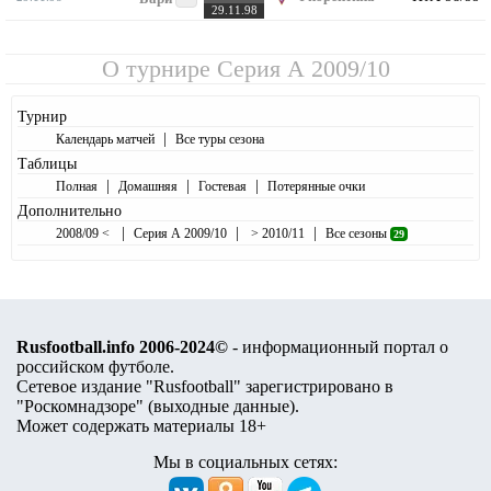
29.11.98
О турнире
Серия А 2009/10
Турнир
|
Календарь матчей
Все туры сезона
Таблицы
|
|
|
Полная
Домашняя
Гостевая
Потерянные очки
Дополнительно
|
|
|
2008/09 <
Серия А 2009/10
> 2010/11
Все сезоны
29
Rusfootball.info 2006-2024©
- информационный портал о
российском футболе.
Сетевое издание "Rusfootball" зарегистрировано в
"Роскомнадзоре" (
выходные данные
).
Может содержать материалы 18+
Мы в социальных сетях: