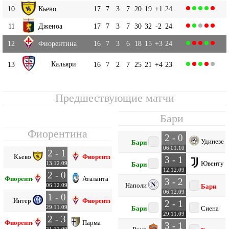
10
Кьево
17
7
3
7
20
19
+1
24
11
Дженоа
17
7
3
7
30
32
-2
24
12
Фиорентина
16
7
3
6
18
15
+3
24
Кальяри
13
16
7
2
7
25
21
+4
23
Предшествующие матчи
Бари
Фиорентина
2 - 0
Удинезе
Бари
06.01.10
2 - 1
Кьево
Фиорентина
3 - 1
Ювентус
13.12.09
Бари
12.12.09
2 - 0
Фиорентина
Аталанта
3 - 2
Наполи
06.12.09
Бари
06.12.09
1 - 0
Интер
Фиорентина
2 - 1
29.11.09
Бари
Сиена
29.11.09
2 - 3
Фиорентина
Парма
3 - 1