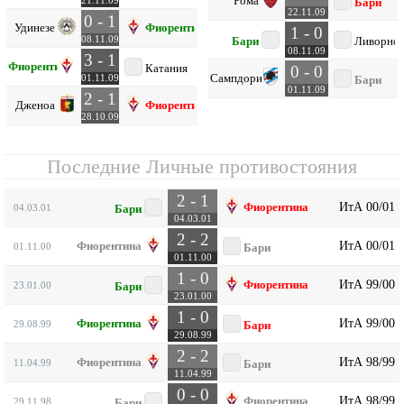
Рома
21.11.09
Бари
22.11.09
0 - 1
Удинезе
Фиорентина
1 - 0
08.11.09
Бари
Ливорно
08.11.09
3 - 1
Фиорентина
Катания
0 - 0
Сампдория
01.11.09
Бари
01.11.09
2 - 1
Дженоа
Фиорентина
28.10.09
Последние Личные противостояния
2 - 1
ИтА 00/01
Фиорентина
04.03.01
Бари
04.03.01
2 - 2
ИтА 00/01
Фиорентина
01.11.00
Бари
01.11.00
1 - 0
ИтА 99/00
Фиорентина
23.01.00
Бари
23.01.00
1 - 0
ИтА 99/00
Фиорентина
29.08.99
Бари
29.08.99
2 - 2
ИтА 98/99
Фиорентина
11.04.99
Бари
11.04.99
0 - 0
ИтА 98/99
Фиорентина
29.11.98
Бари