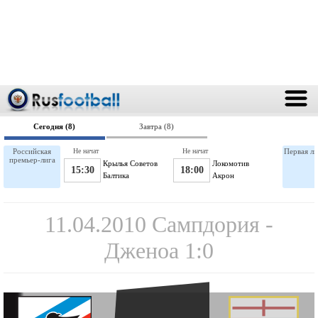
Сегодня (8)
Завтра (8)
Российская
Не начат
Не начат
Первая ли
премьер-лига
Крылья Советов
Локомотив
15:30
18:00
Балтика
Акрон
11.04.2010 Сампдория -
Дженоа 1:0