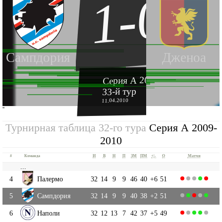
1-0
Сампдория
Дженоа
Серия А 2009-2010
33-й тур
11.04.2010
''
Турнирная таблица 32-го тура
Серия А 2009-
2010
#
Команда
И
В
Н
П
ЗМ
ПМ
+|-
О
Матчи
...
4
Палермо
32
14
9
9
46
40
+6
51
5
Сампдория
32
14
9
9
40
38
+2
51
6
Наполи
32
12
13
7
42
37
+5
49