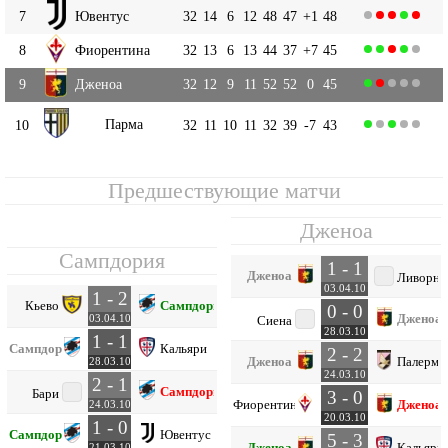
7
Ювентус
32
14
6
12
48
47
+1
48
8
Фиорентина
32
13
6
13
44
37
+7
45
9
Дженоа
32
12
9
11
52
52
0
45
Парма
10
32
11
10
11
32
39
-7
43
Предшествующие матчи
Дженоа
Сампдория
1 - 1
Дженоа
Ливорно
03.04.10
1 - 2
Кьево
Сампдория
0 - 0
Дженоа
03.04.10
Сиена
28.03.10
1 - 1
Сампдория
Кальяри
2 - 2
Дженоа
Палермо
28.03.10
24.03.10
2 - 1
Сампдория
Бари
3 - 0
Фиорентина
Дженоа
24.03.10
20.03.10
1 - 0
Сампдория
Ювентус
5 - 3
Дженоа
Кальяри
21.03.10