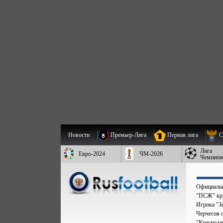
Новости
Премьер-Лига
Первая лига
С
Лига
Евро-2024
ЧМ-2026
Чемпион
Официальн
"ПСЖ" кру
Игрока "Зе
Черчесов 
"Краснода