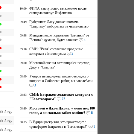
ФИФА выступила с заявлением после
10:00
скандала вокруг Инфантино
Губерниев: Даку должен помочь
09:49
"Спартаку" побороться за чемпионство
Мендель после поражения "Балтики" от
09:38
"Зенита": думали, будет сложнее
4
СМИ: "Реал" согласовал продление
09:20
контракта с Винисиусом
2
Мостовой оценил готовящийся переход
09:00
Даку в "Спартак"
Умяров не выдержал после очередного
08:49
вопроса о Соболеве: ребят, вы заколебали
3
СМИ: Батраков согласовал контракт с
08:33
"Галатасараем"
22
Мостовой о Джон Джоне: у меня под 180
08:19
38-й тур
голов, а он сколько забил вообще?
6
38-й тур
В Турции раскрыли, что происходит с
08:05
трансфером Батракова в "Галатасарай"
1
38-й тур