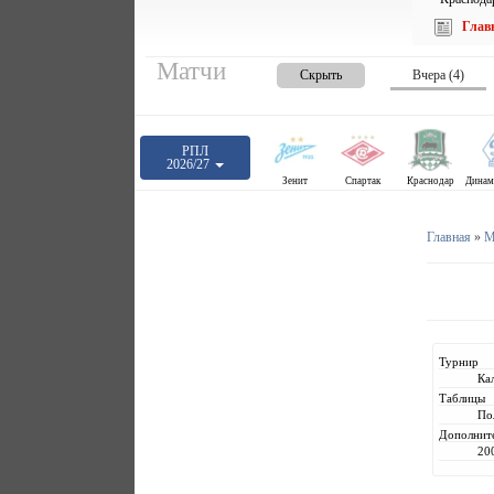
Глав
Матчи
Скрыть
Вчера (4)
РПЛ
2026/27
Зенит
Спартак
Краснодар
Главная
»
М
Турнир
Ка
Таблицы
По
Дополнит
20