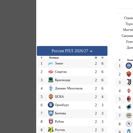
Стран
Туро
Матче
Сыгран
Голо
Дат
Россия
РПЛ
2026/27
#
Команда
И
О
#
Кома
1
Зенит
2
6
1
2
Спартак
2
6
2
3
Краснодар
2
6
3
4
Динамо Махачкала
2
6
4
5
ЦСКА
2
4
5
6
Оренбург
2
3
6
7
Балтика
2
3
7
8
Рубин
2
3
8
9
Ростов
2
3
9