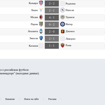
Кальяри
2 - 2
Реджина
Лацио
Наполи
2 - 1
Милан
Удинезе
4 - 1
Парма
Интер
0 - 2
Аталанта
Дженоа
2 - 0
Эмполи
2 - 1
Ливорно
Рома
1 - 1
Катания
л о российском футболе.
скомнадзоре" (
выходные данные
).
Вакансии
Новое на сайте
Реклама