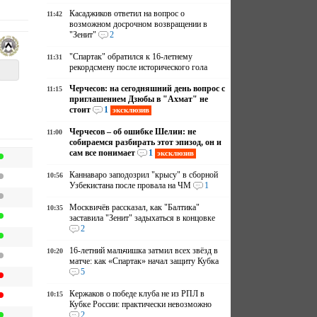
Касаджиков ответил на вопрос о
11:42
возможном досрочном возвращении в
"Зенит"
2
"Спартак" обратился к 16-летнему
11:31
рекордсмену после исторического гола
Черчесов: на сегодняшний день вопрос с
11:15
приглашением Дзюбы в "Ахмат" не
стоит
1
эксклюзив
Черчесов – об ошибке Шелии: не
11:00
собираемся разбирать этот эпизод, он и
сам все понимает
1
эксклюзив
Каннаваро заподозрил "крысу" в сборной
10:56
Узбекистана после провала на ЧМ
1
Москвичёв рассказал, как "Балтика"
10:35
заставила "Зенит" задыхаться в концовке
2
16-летний мальчишка затмил всех звёзд в
10:20
матче: как «Спартак» начал защиту Кубка
5
Кержаков о победе клуба не из РПЛ в
10:15
Кубке России: практически невозможно
2