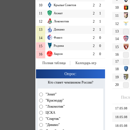
10
Крылья Советов
2
2
10
11
Ахмат
2
1
11
12
Локомотив
2
1
12
13
Динамо
2
1
13
Факел
2
0
14
14
Родина
2
0
15
15
Акрон
2
0
16
16
17
Полная таблица
Календарь игр
18
Опрос:
19
Кто станет чемпионом России?
20
"Зенит"
Посл
"Краснодар"
"Локомотив"
17.05.08
ЦСКА
18.05.08
"Спартак"
"Динамо"
18.05.08