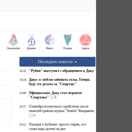
Локомотив
Динамо
Факел
Родина
Акрон
Последние новости
"Рубин" выступил с обращением к Даку
12:32
Даку: я люблю забивать голы. Теперь
12:24
буду это делать за "Спартак"
Официально: Даку стал игроком
12:09
"Спартака"
3
Оливейра возмутился судейством после
11:57
тяжелой травмы игрока "Зенита" Кондакова
4
Пальцев о Бубнове: просто старик, его
11:52
слова надо делить на два