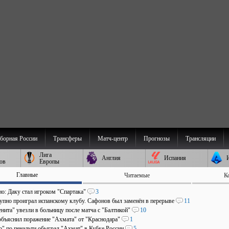
борная России
Трансферы
Матч-центр
Прогнозы
Трансляции
Лига
Англия
Испания
ов
Европы
Главные
Читаемые
К
о: Даку стал игроком "Спартака"
3
пно проиграл испанскому клубу. Сафонов был заменён в перерыве
11
нита" увезли в больницу после матча с "Балтикой"
10
объяснил поражение "Ахмата" от "Краснодара"
1
р" по пенальти обыграл "Ахмат" в Кубке России
5