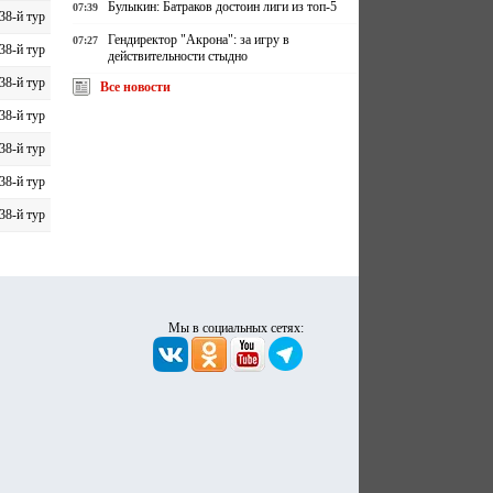
Булыкин: Батраков достоин лиги из топ-5
07:39
38-й тур
Гендиректор "Акрона": за игру в
07:27
38-й тур
действительности стыдно
38-й тур
Все новости
38-й тур
38-й тур
38-й тур
38-й тур
Мы в социальных сетях: