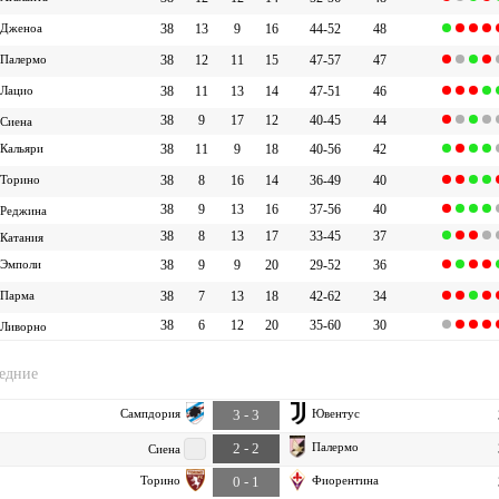
Дженоа
38
13
9
16
44-52
48
Палермо
38
12
11
15
47-57
47
Лацио
38
11
13
14
47-51
46
38
9
17
12
40-45
44
Сиена
Кальяри
38
11
9
18
40-56
42
Торино
38
8
16
14
36-49
40
38
9
13
16
37-56
40
Реджина
38
8
13
17
33-45
37
Катания
Эмполи
38
9
9
20
29-52
36
Парма
38
7
13
18
42-62
34
38
6
12
20
35-60
30
Ливорно
едние
Сампдория
Ювентус
3 - 3
Палермо
2 - 2
Сиена
Торино
Фиорентина
0 - 1