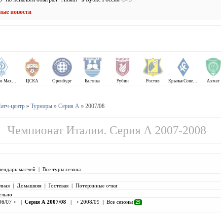
ные новости
Динамо Махачкала
ЦСКА
Оренбург
Балтика
Рубин
Ростов
Крылья Советов
Ахмат
атч-центр
»
Турниры
»
Серия А
» 2007/08
Чемпионат Италии. Серия А 2007-2008
лендарь матчей
|
Все туры сезона
лная
|
Домашняя
|
Гостевая
|
Потерянные очки
ельно
06/07 <
|
Серия А 2007/08
|
> 2008/09
|
Все сезоны
29